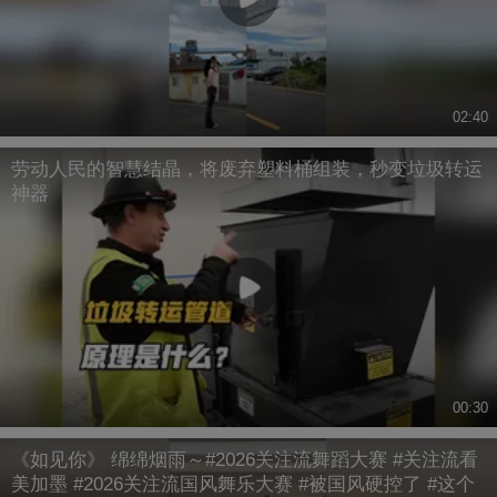
02:40
劳动人民的智慧结晶，将废弃塑料桶组装，秒变垃圾转运
神器
00:30
《如见你》 绵绵烟雨～#2026关注流舞蹈大赛 #关注流看
美加墨 #2026关注流国风舞乐大赛 #被国风硬控了 #这个