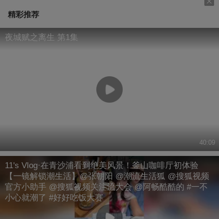
精彩推荐
夜城赋之离生 第1集
40:09
11's Vlog·在青沙浦看到绝美风景！釜山咖啡厅初体验
【一镜解锁潮生活】@张朝阳 @潮流生活狐 @搜狐视频
官方小助手 @搜狐视频关注流大会 @阿畅酷酷的 #一不
小心就潮了 #好好吃饭大赛