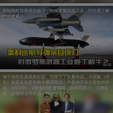
美制巡航导弹亲自操刀，对俄罗斯武器工业，打出庖丁解
牛的效果？
04:30
海子创作生涯虽然短暂，但留下了大量作品。小说集《开
头》就是从珍贵手稿中整理而出，均是海子首次面世的作
品。4月10日， #老俞闲话 直播间，我将和西川、六神磊
磊一起聊聊这些作品，聊聊海子。