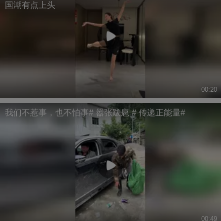
国潮有点上头
00:20
我们不惹事，也不怕事# 嚣张跋扈 # 传递正能量#
00:49