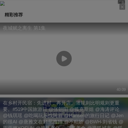
广告
精彩推荐
夜城赋之离生 第1集
40:09
在乡村开民宿：先进村，再开店。潜规则比明规则更重
要。#519中国旅游日 @张朝阳 @狐克斯姐 @海涛评论
@钱琪瑶 @吃喝玩乐找阿眉 @Hansen的旅行日记 @Jen
的很AI @唐雅文在11层撸猫 @不粘娇 @BWH-刘省钱 @