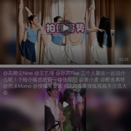
01:01
@高卿尘Nine @王艺瑾 @孙芮Rae 三个人聚在一起说什
么呢！？给小狐也听听～@张朝阳 @麦小麦 @断舍离呀
@周沫Momo @搜狐美食家 #2026春季搜狐视频关注流大
会