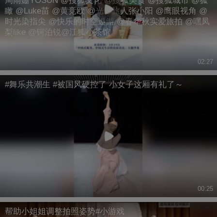
周雨姗YOSUN @搜狐文化 @搜狐美食 @搜狐城市 @狐
瞰 @Luke苗 @黄竞欧 @光影旅人张小阳 @鹰眼视角 @
时光染指尖 @快乐的时空遨游 @春华秋实爱旅拍 @嘿凤
梨like @钶泊锐@江狐小茶馆
02:27
#舞乐共潮生 #被国风硬控了 小女子这厢有礼了～
00:25
帮助小姐姐调整拍照姿势#小游戏