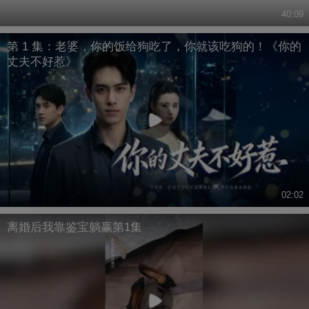
40:09
第 1 集：老婆，你的饭给狗吃了，你就该吃狗的！《你的
丈夫不好惹》
02:02
离婚后我靠鉴宝躺赢第1集