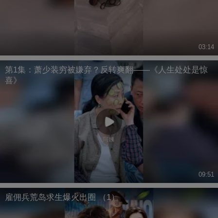
03:14
第1集：萧少装穷被嫌弃？反转爽翻——《人生处处是惊
喜》
09:51
雇佣兵荒岛求生爆火出圈 （1）