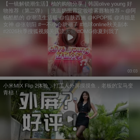
【一镜解锁潮生活】柚的购物分享｜韩国olive young 好
物推荐（第二弹）｜洗面奶面霜定妆喷雾唇釉推荐～@阿
畅酷酷的 @潮流生活狐 @痘肤西施 @KPOP狐 @涛姐是
女神 @张朝阳 #一不小心就潮了 #地球online秋关副本
#2026秋季搜狐视频关注流大会 #OMG你夏到我了
03:03
小米MIX Flip 2体验，打工人外屏摸摸鱼，老板的宝马变
青桔！