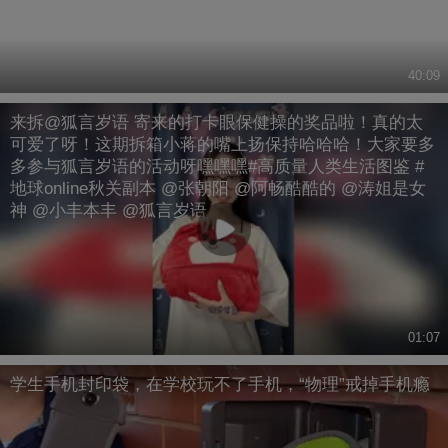
40:09
来拆@狐言岁语 寄来的打卡眼保健操的奖品啦！真的太
可爱了呀！这期拆箱小蒋的嘴上扬保持哈哈哈！大家要多
多参与狐言岁语的活动呀嘿嘿嘿#高质量人类生活图鉴 #
地球online秋关副本 @张朝阳 @阿畅酷酷的 @涛姐是女
神 @小丰本丰 @狐言岁语
01:07
学生手机封印袋，在学校玩不了手机，“物理”戒掉手机瘾