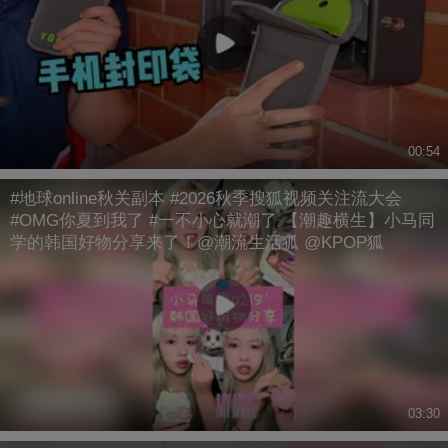
00:54
#地球online秋关副本 #2026秋季搜狐视频关注流大会
#OMG你夏到我了 #一不小心就潮了 【潮趣横生】小马同
学的韩国好物分享来了！@潮流生活狐 @KPOP狐
03:30