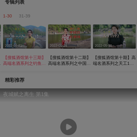
专辑列表
1-30
31-39
2022-05-31
2022-05-24
2022-05-10
】
【搜狐酒馆第十三期】
【搜狐酒馆第十二期】
【搜狐酒馆第十期】高
高端名酒系列之钓鱼台
高端名酒系列之中国红
端名酒系列之天工197
珍品壹號珐琅彩
·红西凤
2
精彩推荐
夜城赋之离生 第1集