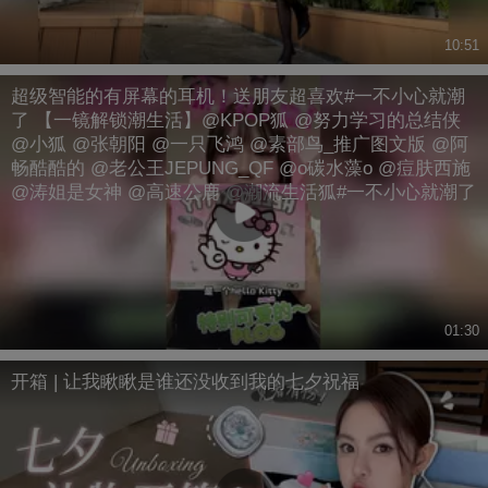
10:51
超级智能的有屏幕的耳机！送朋友超喜欢#一不小心就潮
了 【一镜解锁潮生活】@KPOP狐 @努力学习的总结侠
@小狐 @张朝阳 @一只飞鸿 @素部鸟_推广图文版 @阿
畅酷酷的 @老公王JEPUNG_QF @o碳水藻o @痘肤西施
@涛姐是女神 @高速公鹿 @潮流生活狐#一不小心就潮了
01:30
开箱 | 让我瞅瞅是谁还没收到我的七夕祝福