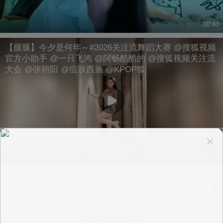
00:43
【腿腿】今夕是何年～#2026关注流舞蹈大赛 @搜狐视频
官方小助手 @一只飞鸿 @阿畅酷酷的 @搜狐视频关注流
大会 @张朝阳 @痘肤西施 @KPOP狐
00:12
换一换
意见反馈
|
PC版
|
APP专区