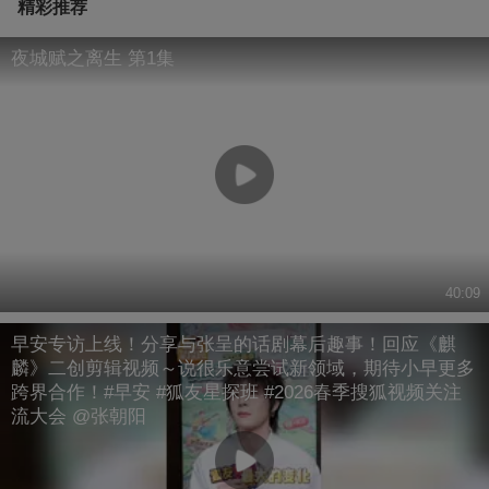
精彩推荐
夜城赋之离生 第1集
40:09
早安专访上线！分享与张呈的话剧幕后趣事！回应《麒
麟》二创剪辑视频～说很乐意尝试新领域，期待小早更多
跨界合作！#早安 #狐友星探班 #2026春季搜狐视频关注
流大会 @张朝阳