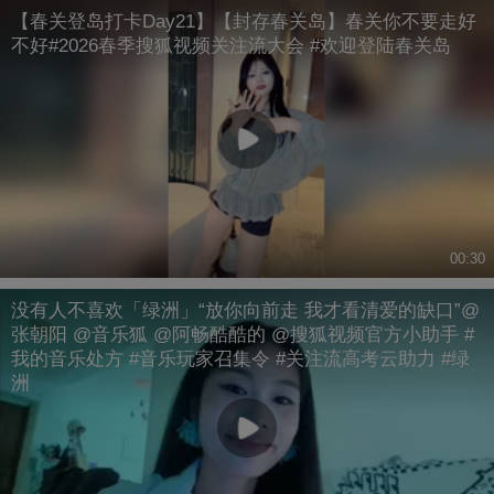
【春关登岛打卡Day21】【封存春关岛】春关你不要走好
不好#2026春季搜狐视频关注流大会 #欢迎登陆春关岛
00:30
没有人不喜欢「绿洲」“放你向前走 我才看清爱的缺口”@
张朝阳 @音乐狐 @阿畅酷酷的 @搜狐视频官方小助手 #
我的音乐处方 #音乐玩家召集令 #关注流高考云助力 #绿
洲