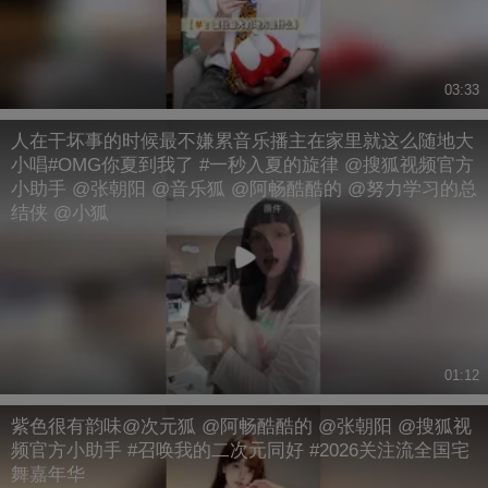
03:33
人在干坏事的时候最不嫌累音乐播主在家里就这么随地大
小唱#OMG你夏到我了 #一秒入夏的旋律 @搜狐视频官方
小助手 @张朝阳 @音乐狐 @阿畅酷酷的 @努力学习的总
结侠 @小狐
01:12
紫色很有韵味@次元狐 @阿畅酷酷的 @张朝阳 @搜狐视
频官方小助手 #召唤我的二次元同好 #2026关注流全国宅
舞嘉年华