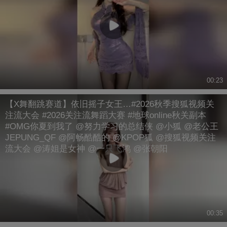
00:23
【X舞翻跳赛道】依旧摇子女王…#2026秋季搜狐视频关
注流大会 #2026关注流舞蹈大赛 #地球online秋关副本
#OMG你夏到我了 @努力学习的总结侠 @小狐 @老公王
JEPUNG_QF @阿畅酷酷的 @KPOP狐 @搜狐视频关注
流大会 @涛姐是女神 @一只飞鸿 @张朝阳
00:35