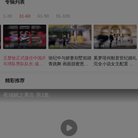
专辑列表
1-30
31-60
61-90
91-109
06-03
06-03
06-04
王楚钦正式接任中国乒
张纪中与娇妻别墅前踏
奚梦瑶何猷君世纪婚礼
乓球队男队队长 成为
青跳舞 画面甜蜜恩爱
完全小说女主配置 从
国乒首位00后队长
满溢
婚纱到古堡都透露着独
一无二的审美
精彩推荐
夜城赋之离生 第1集