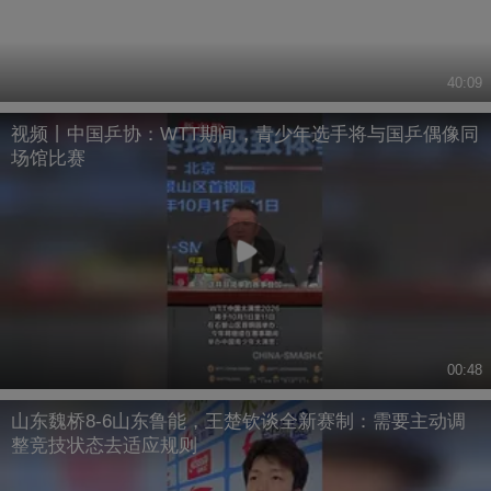
40:09
视频丨中国乒协：WTT期间，青少年选手将与国乒偶像同
场馆比赛
00:48
山东魏桥8-6山东鲁能，王楚钦谈全新赛制：需要主动调
整竞技状态去适应规则