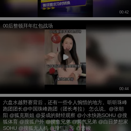
00:42
00后整顿拜年红包战场
00:44
六盘水越野赛背后，还有一些令人惋惜的地方。听听珠峰
跑团团长@中国珠峰跑团（团长考拉） 怎么说。@张朝
阳 @狐克斯姐 @晏成的财经观察 @小水快跑SOHU @搜
狐体育 @搜狐户外 @摸鱼兄弟 @局气兄弟 @白日梦想家
SOHU @搜狐无人机 @搜狐跑步 @曹峻