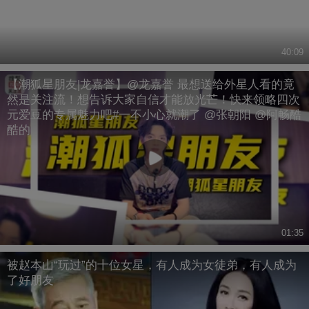
40:09
【潮狐星朋友|龙嘉誉】@龙嘉誉 最想送给外星人看的竟
然是关注流！想告诉大家自信才能放光芒！快来领略四次
元爱豆的专属魅力吧#一不小心就潮了 @张朝阳 @阿畅酷
酷的
01:35
被赵本山“玩过”的十位女星，有人成为女徒弟，有人成为
了好朋友