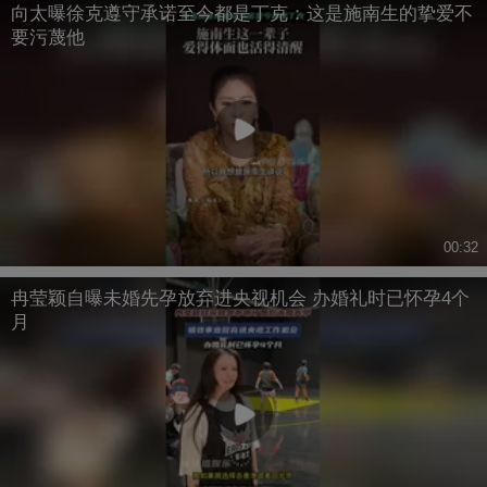
向太曝徐克遵守承诺至今都是丁克：这是施南生的挚爱不
要污蔑他
00:32
冉莹颖自曝未婚先孕放弃进央视机会 办婚礼时已怀孕4个
月