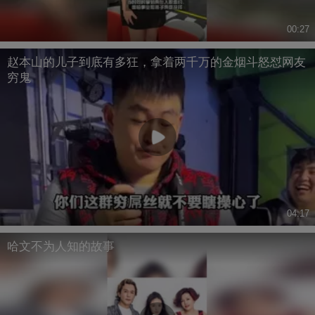
00:27
赵本山的儿子到底有多狂，拿着两千万的金烟斗怒怼网友
穷鬼
04:17
哈文不为人知的故事