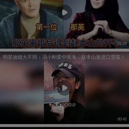
01:04
明星抽烟大不同：冯小刚爱中南海，赵本山迷进口雪茄！
00:42