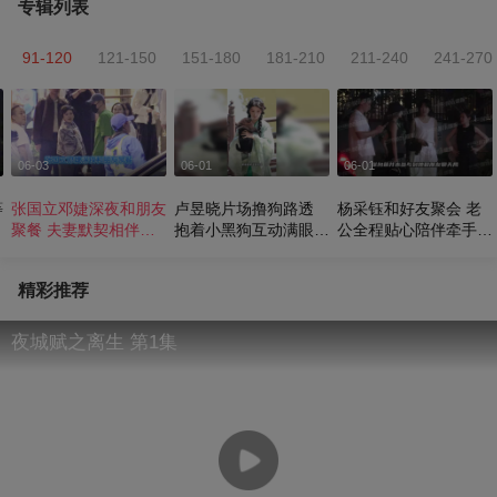
专辑列表
91-120
121-150
151-180
181-210
211-240
241-270
06-03
06-01
06-01
等
张国立邓婕深夜和朋友
卢昱晓片场撸狗路透
杨采钰和好友聚会 老
聚餐 夫妻默契相伴安
抱着小黑狗互动满眼温
公全程贴心陪伴牵手同
稳又惬意
柔
回超甜
精彩推荐
夜城赋之离生 第1集