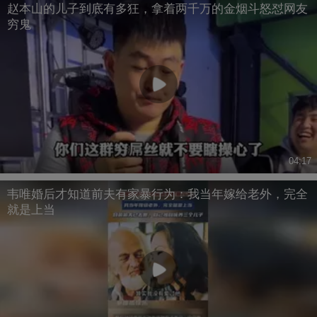
赵本山的儿子到底有多狂，拿着两千万的金烟斗怒怼网友
穷鬼
04:17
韦唯婚后才知道前夫有家暴行为：我当年嫁给老外，完全
就是上当