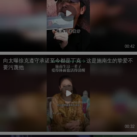
00:42
向太曝徐克遵守承诺至今都是丁克：这是施南生的挚爱不
要污蔑他
00:32