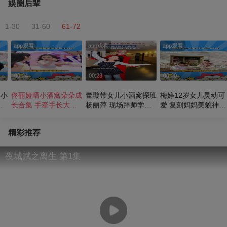
娱圈后辈
1-30
31-60
61-72
app观看
app观看
app观看
00:24
00:23
00:20
为小
佟丽娅晒小酒窝朵朵成
董璇带女儿小酒窝探班
梅婷12岁女儿灵动可
陪
长合集 手牵手长大互
杨丽萍 现场拜师学孔
爱 复刻妈妈美貌神似
馨
动温馨满满
雀舞
复制粘贴
精彩推荐
夜城赋之离生 第1集