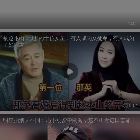
40:09
被赵本山“玩过”的十位女星，有人成为女徒弟，有人成为
了好朋友
01:04
明星抽烟大不同：冯小刚爱中南海，赵本山迷进口雪茄！