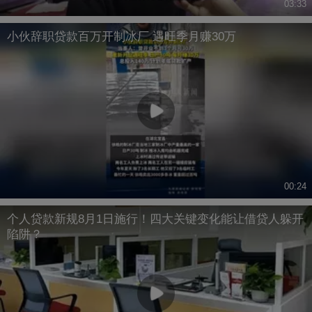
03:33
小伙辞职贷款百万开制冰厂 遇旺季月赚30万
00:24
个人贷款新规8月1日施行！四大关键变化能让借贷人躲开
陷阱？