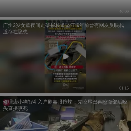
40:09
广州2岁女童夜间走破损栈道坠江 9年前曾有网友反映栈
道存在隐患
01:15
修理店小狗智斗入户剧毒眼镜蛇：先咬尾巴再咬腹部后咬
头直接咬死