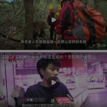
01:03
花16万买的摊位如今不知道是谁的？贵阳商户质疑公
司“一铺两租”