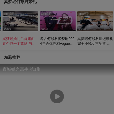
奚梦瑶何猷君婚礼
app观看
app观看
app观看
00:16
00:16
01:22
奚梦瑶婚礼后首露面
考古何猷君奚梦瑶202
奚梦瑶何猷君世纪婚礼
屏
背个包松弛离场 与何
4年合体亮相Vogue红
完全小说女主配置 从
猷君结婚七年诞下一儿
毯 两人看起来超等对~
婚纱到古堡都透露着独
一女。二人回应补办婚
幸福恩爱！
一无二的审美
精彩推荐
礼：它是我们这个长长
的旅程中的一个庆典
夜城赋之离生 第1集