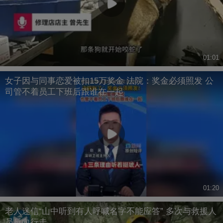
01:01
女子因与同事恋爱被扣15万奖金 法院：奖金必须照发 公
司管不着员工下班后跟谁在一起
01:20
老人迷信“山中听到有人呼喊名字不能应答” 多次与救援人
员反向行走