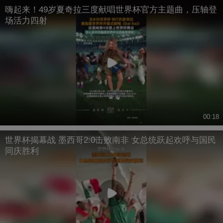
嗨起来！49岁夏奇拉三度献唱世界杯官方主题曲，压轴登
场活力四射
00:18
世界杯揭幕战 墨西哥2:0击败南非 女总统跃起欢呼与国民
同庆胜利