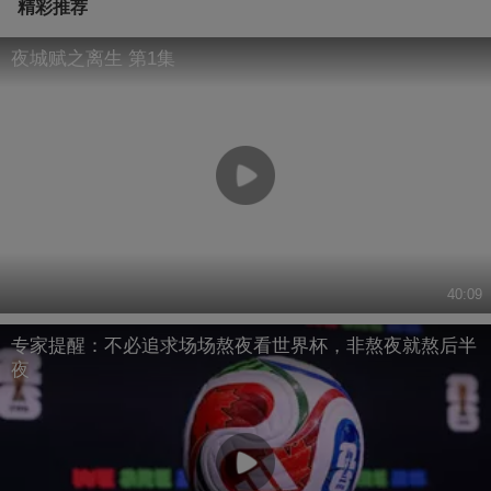
精彩推荐
夜城赋之离生 第1集
40:09
专家提醒：不必追求场场熬夜看世界杯，非熬夜就熬后半
夜