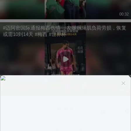
00:32
#迈阿密国际通报梅西伤情 ：左腿腘绳肌负荷劳损，恢复
或需10到14天 #梅西 #世界杯
00:42
换一换
意见反馈
|
PC版
|
APP专区