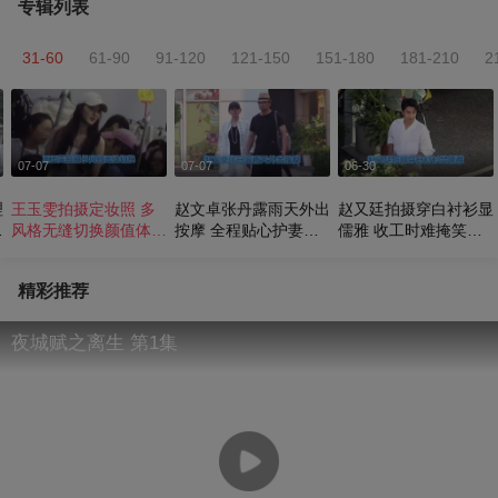
专辑列表
31-60
61-90
91-120
121-150
151-180
181-210
2
07-07
07-07
06-30
理
王玉雯拍摄定妆照 多
赵文卓张丹露雨天外出
赵又廷拍摄穿白衬衫显
拉
风格无缝切换颜值体态
按摩 全程贴心护妻恩
儒雅 收工时难掩笑容
双在线
爱牵手
超可爱
精彩推荐
夜城赋之离生 第1集