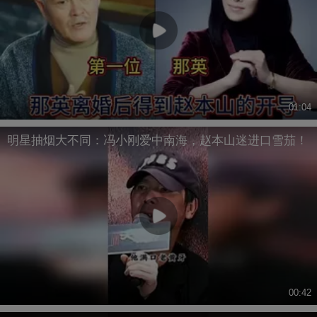
01:04
明星抽烟大不同：冯小刚爱中南海，赵本山迷进口雪茄！
00:42