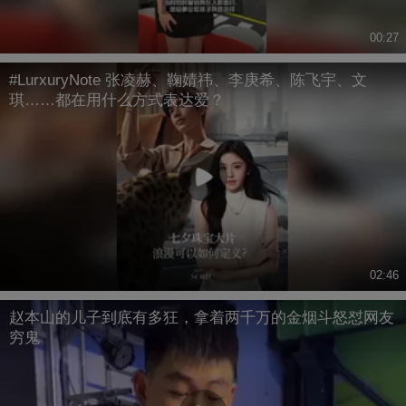
00:27
#LurxuryNote 张凌赫、鞠婧祎、李庚希、陈飞宇、文
琪……都在用什么方式表达爱？
02:46
赵本山的儿子到底有多狂，拿着两千万的金烟斗怒怼网友
穷鬼