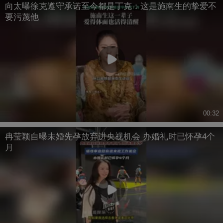
向太曝徐克遵守承诺至今都是丁克：这是施南生的挚爱不
要污蔑他
00:32
冉莹颖自曝未婚先孕放弃进央视机会 办婚礼时已怀孕4个
月