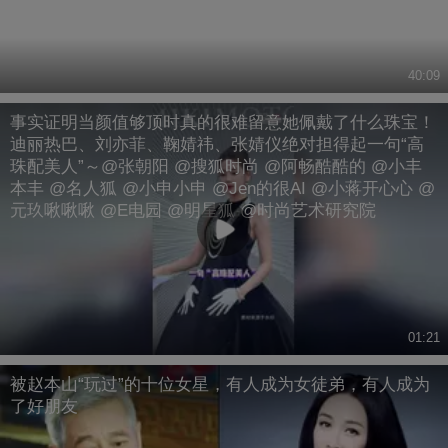
40:09
事实证明当颜值够顶时真的很难留意她佩戴了什么珠宝！
迪丽热巴、刘亦菲、鞠婧祎、张婧仪绝对担得起一句“高
珠配美人”～@张朝阳 @搜狐时尚 @阿畅酷酷的 @小丰
本丰 @名人狐 @小申小申 @Jen的很AI @小蒋开心心 @
元玖啾啾啾 @E电园 @明星狐 @时尚艺术研究院
01:21
被赵本山“玩过”的十位女星，有人成为女徒弟，有人成为
了好朋友