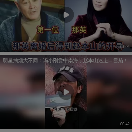
01:04
明星抽烟大不同：冯小刚爱中南海，赵本山迷进口雪茄！
00:42