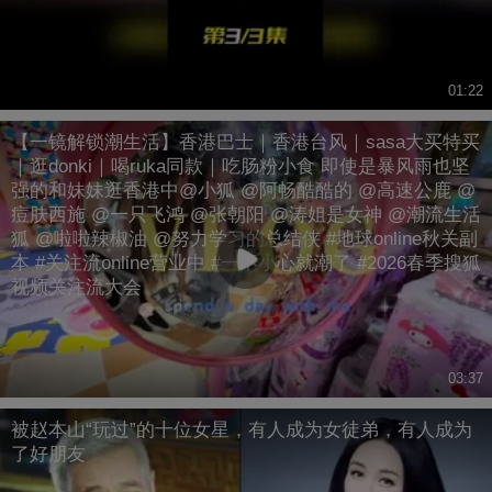
01:22
【一镜解锁潮生活】香港巴士｜香港台风｜sasa大买特买
｜逛donki｜喝ruka同款｜吃肠粉小食 即使是暴风雨也坚
强的和妹妹逛香港中@小狐 @阿畅酷酷的 @高速公鹿 @
痘肤西施 @一只飞鸿 @张朝阳 @涛姐是女神 @潮流生活
狐 @啦啦辣椒油 @努力学习的总结侠 #地球online秋关副
本 #关注流online营业中 #一不小心就潮了 #2026春季搜狐
视频关注流大会
03:37
被赵本山“玩过”的十位女星，有人成为女徒弟，有人成为
了好朋友