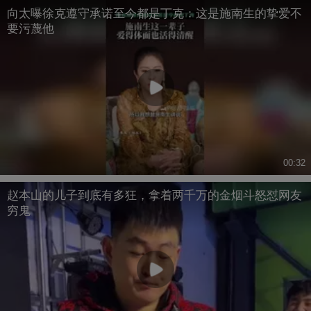
向太曝徐克遵守承诺至今都是丁克：这是施南生的挚爱不
要污蔑他
00:32
赵本山的儿子到底有多狂，拿着两千万的金烟斗怒怼网友
穷鬼