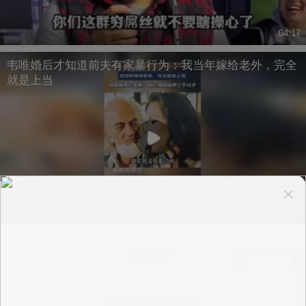
04:17
韦唯婚后才知道前夫有家暴行为：我当年嫁给老外，完全
就是上当
00:31
换一换
意见反馈
|
PC版
|
APP专区