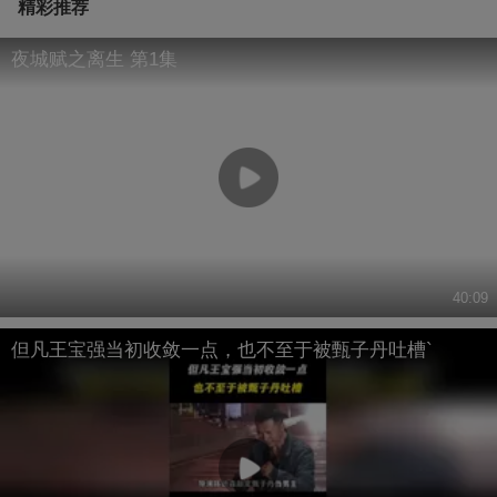
精彩推荐
夜城赋之离生 第1集
40:09
但凡王宝强当初收敛一点，也不至于被甄子丹吐槽`