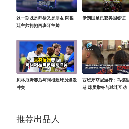
这一刻既是师徒又是朋友 阿根
伊朗国足已获美国签证
廷主帅拥抱西班牙主帅
贝林厄姆赛后与阿根廷球员爆发
西班牙夺冠游行：马德
冲突
巷 球员举杯与球迷互动
推荐出品人