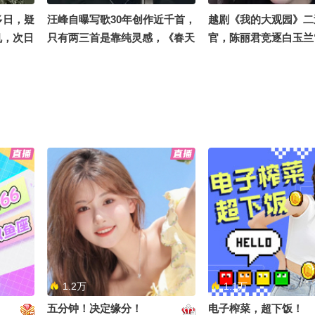
多日，疑
汪峰自曝写歌30年创作近千首，
越剧《我的大观园》二
机，次日
只有两三首是靠纯灵感，《春天
官，陈丽君竞逐白玉兰
里》写了17版歌词
奖”，深夜发文：所有
会被放大，又被鲜活用
爱治愈
评审中心
亲历泰航拒载事件的中国乘客：
被喊“雨神”多年，萧
已正常检票进入廊桥后仍被劝
有时我都担心不下雨，
离，安保人员做拉眼角 戴手铐
完最后一首时再下。”
动作，我当时吓坏了
1.2万
1.1万
五分钟！决定缘分！
电子榨菜，超下饭！