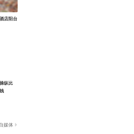
5070
JD-小欣欣
在酒店阳台
操纵比
钱
自媒体