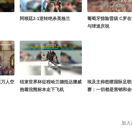
阿根廷2-1逆转绝杀英格兰
葡萄牙惊险晋级 C罗
与球迷庆祝
里万人空
结束世界杯征程哈兰德抵达挪威
埃及主帅怒喷国际足联
抱着浣熊标本走下飞机
赛：一切都是营销和金
加入