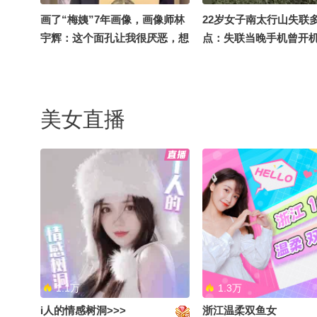
画了“梅姨”7年画像，画像师林
22岁女子南太行山失联
宇辉：这个面孔让我很厌恶，想
点：失联当晚手机曾开
要亲眼去看看“梅姨”
早上又关机，多方回应
美女直播
33岁男子7年前误吞打火机 发现
惠州市博罗县财政投资
时火机外壳已被胃酸严重腐蚀
副主任陈小莉被查
医生：液体泄漏极可能引发致命
急症
1.1万
1.3万
i人的情感树洞>>>
浙江温柔双鱼女