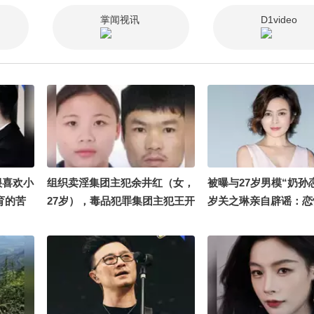
掌闻视讯
D1video
很喜欢小
组织卖淫集团主犯余井红（女，
被曝与27岁男模“奶孙恋
育的苦
27岁），毒品犯罪集团主犯王开
岁关之琳亲自辟谣：恋
 想到
坚（男，39岁）被警方公开通缉
谢谢大家关心
很珍惜
最高悬赏25万，照片曝光