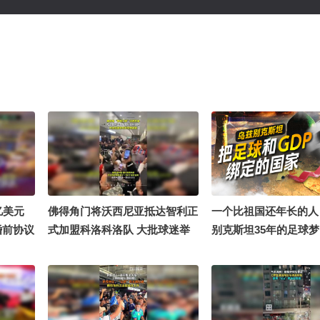
亿美元
佛得角门将沃西尼亚抵达智利正
一个比祖国还年长的人
婚前协议
式加盟科洛科洛队 大批球迷举
别克斯坦35年的足球梦
球衣热情接机