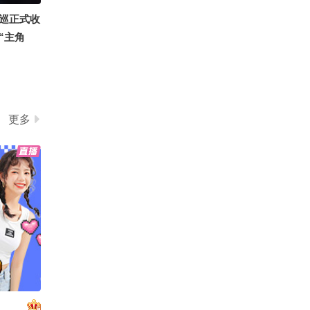
巡正式收
“主角
人生情绪
心赤诚的
更多
敬腾自嘲：
“希望演