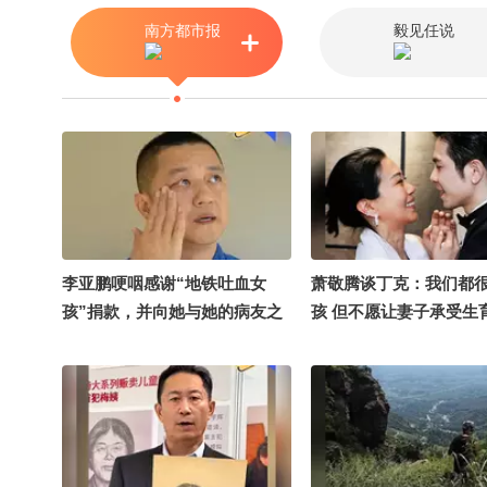
南方都市报
毅见任说
李亚鹏哽咽感谢“地铁吐血女
萧敬腾谈丁克：我们都
孩”捐款，并向她与她的病友之
孩 但不愿让妻子承受生
家各捐赠99999元。胡心瑶：计
我会计算我们各自的年纪
划用于病友们的奔海之旅
未来会害怕 每分每秒都