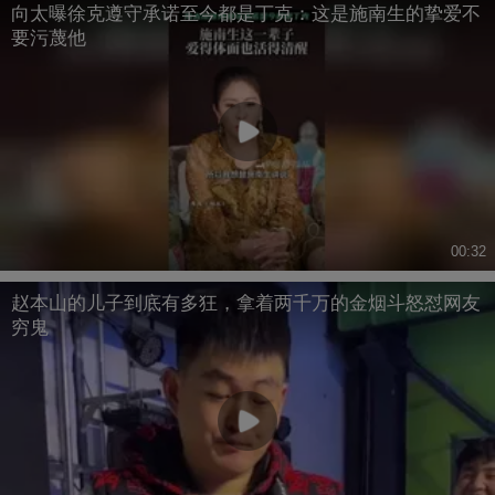
向太曝徐克遵守承诺至今都是丁克：这是施南生的挚爱不
要污蔑他
00:32
赵本山的儿子到底有多狂，拿着两千万的金烟斗怒怼网友
穷鬼