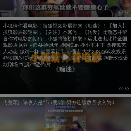
04:17
小狐请你看电影！搜狐视频影展带来《痴迷》！【加入】
搜狐影展影迷圈，【关注】本账号，【转发】此动态并留
言你对电影的期待，小狐将随机抽取幸运儿送出此片全国
观影通兑券～@Ai-徐凤年 @阿Sun @小丰本丰 @搜狐艺
人动态 @刘一杯 @青幕计划 @番茄大大233 @狐友娱乐
@短剧放映社 @狐圈圈 @名人狐 @搜狐商城 @野玫瑰爆
款剧场 #电影 #恐怖片
00:50
冉莹颖自曝收入是邹市明5倍 男方连续数月收入为0