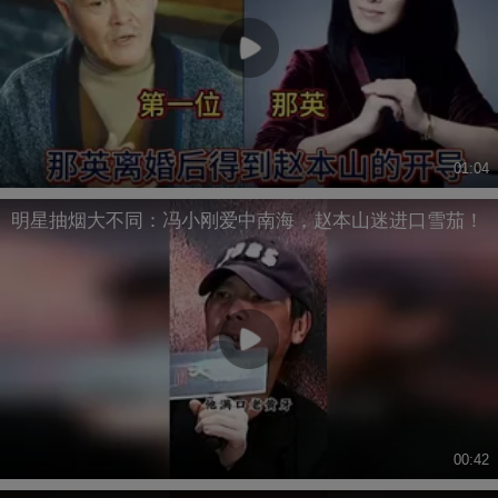
01:04
明星抽烟大不同：冯小刚爱中南海，赵本山迷进口雪茄！
00:42