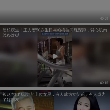
40:09
硬核庆生！王力宏50岁生日与帕梅拉同练深蹲，背心肌肉
线条炸裂
00:15
被赵本山“玩过”的十位女星，有人成为女徒弟，有人成为
了好朋友