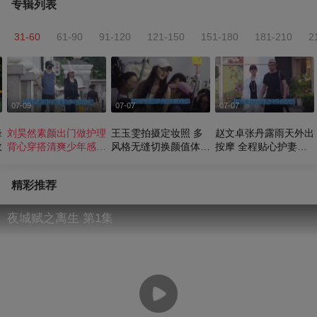
专辑列表
31-60
61-90
91-120
121-150
151-180
181-210
2
07-09
07-07
07-07
锋
刘昊然素颜出门做护理
王玉雯拍摄定妆照 多
赵文卓张丹露雨天外出
效
背心穿搭清爽少年感拉
风格无缝切换颜值体态
按摩 全程贴心护妻恩
满
双在线
爱牵手
精彩推荐
夜城赋之离生 第1集