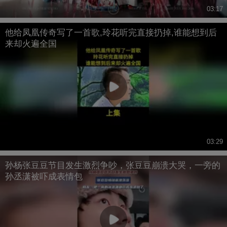
03:17
他给凤凰传奇写了一首歌,玲花听完直接扔掉,谁能想到后
来却火遍全国
03:29
孙杨张豆豆节目发生激烈争吵，张豆豆崩溃大哭，一旁的
孙丞潇被吓成表情包