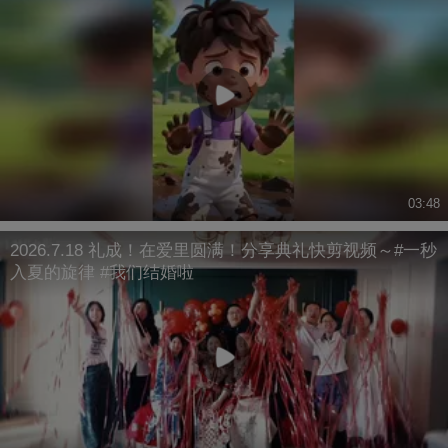
03:48
2026.7.18 礼成！在爱里圆满！分享典礼快剪视频～#一秒
入夏的旋律 #我们结婚啦