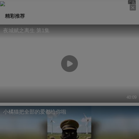
经观察 @摸鱼兄弟 @搜狐体育 @新车驾到 @Jen
广告
的很AI @Top无界美学 @韩大狗5758 @路边报 @
汽车咖啡馆 @小奈AI开车 @大月月的小森林 @北
精彩推荐
京话说车 @卡雷拉BT
夜城赋之离生 第1集
40:09
小橘猫把全部的爱都给你啦