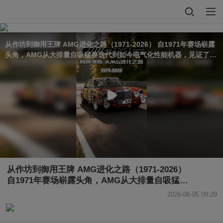
从作坊到御用王牌 AMG进化之路（1971-2026） 自1971年赛场崭露
头角，AMG从大排量自吸猛兽迭代到如今电气化性能机器，见证了民
用性能车半个世纪的变革。今天带来AMG五十年车型进化史全集…@
搜狐汽车 @找不到神笔的马良 @晏成的财经观察 @摸鱼兄弟 @搜狐
体育 @新车驾到 @Jen的很AI @Top无界美学 @韩大狗5758 @路边
报 @汽车咖啡馆 @小奈AI开车 @大月月的小森林 @北京话说车 @卡
雷拉BT
从作坊到御用王牌 AMG进化之路（1971-2026）
自1971年赛场崭露头角，AMG从大排量自吸猛兽
迭代到如今电气化性能机器，见证了民用性能车半
2026-06-05 09:29
个世纪的变革。今天带来AMG五十年车型进化史全
集…@搜狐汽车 @找不到神笔的马良 @晏成的财