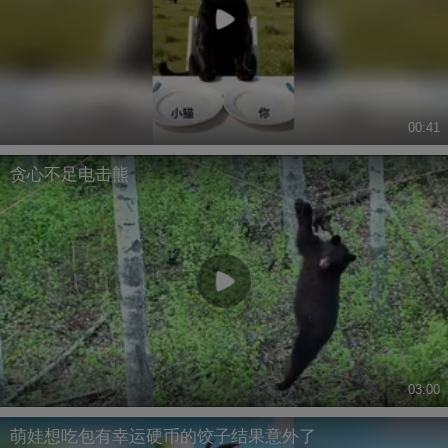
00:41
贪心不足电击熊
03:00
萌娃想吃包有幸运硬币的饺子结果意外了