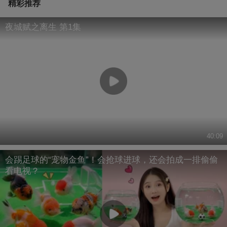
精彩推荐
夜城赋之离生 第1集
40:09
会踢足球的“宠物金鱼”！会抢球进球，还会拍成一排偷偷
看电视？