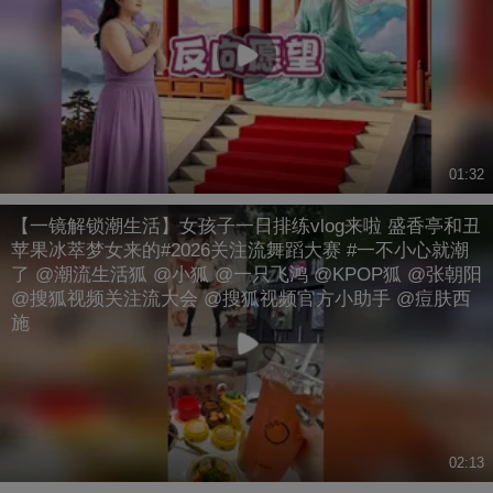
01:32
【一镜解锁潮生活】女孩子一日排练vlog来啦 盛香亭和丑
苹果冰萃梦女来的#2026关注流舞蹈大赛 #一不小心就潮
了 @潮流生活狐 @小狐 @一只飞鸿 @KPOP狐 @张朝阳
@搜狐视频关注流大会 @搜狐视频官方小助手 @痘肤西
施
02:13