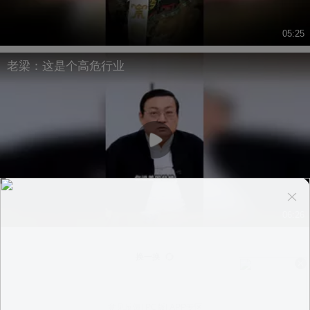
05:25
老梁：这是个高危行业
06:26
换一换
意见反馈
|
PC版
|
APP专区