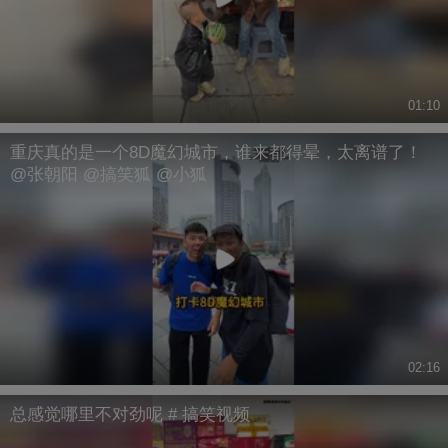
01:10
重庆真的是一个8D魔幻城市，谁来都得晕，太离谱了！
@张朝阳 @搞笑狐 @小狐
02:16
总感觉哪里不对劲呢 # 搞笑视频