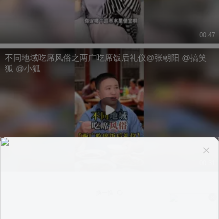
00:47
不同地域吃席风俗之两广吃席饭后礼仪@张朝阳 @搞笑
狐 @小狐
00:31
换一换