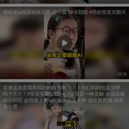
继续被ai戏耍@搞笑狐 @小狐 @张朝阳 #萌娃萌宠笑翻天
01:00
原来这就是我和我妈的区别啊！！！你们妈妈也是这样
吗？？！！#笑花笑草上线ing #搞笑是一种贡献 @搞笑狐
@张朝阳 @我身上有wifi @涛姐是女神 @痘肤西施 @高
速公鹿