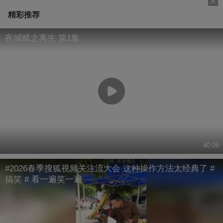
精彩推荐
夜城赋之离生 第1集
40:09
#2026春季搜狐视频关注流大会 这种操作方法太经典了 #
搞笑 # 看一遍笑一遍