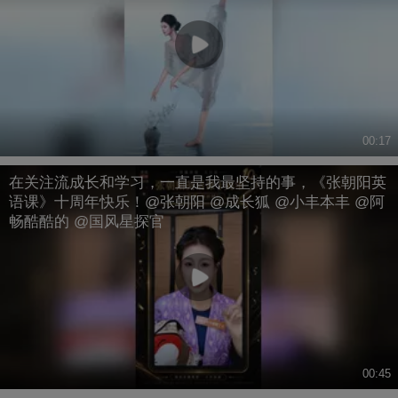
00:17
在关注流成长和学习，一直是我最坚持的事，《张朝阳英
语课》十周年快乐！@张朝阳 @成长狐 @小丰本丰 @阿
畅酷酷的 @国风星探官
00:45