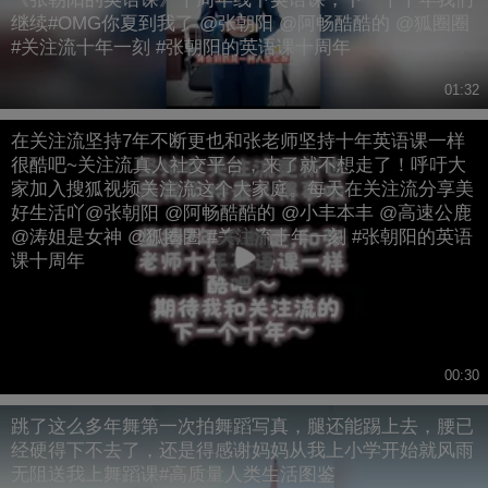
继续#OMG你夏到我了 @张朝阳 @阿畅酷酷的 @狐圈圈
#关注流十年一刻 #张朝阳的英语课十周年
01:32
在关注流坚持7年不断更也和张老师坚持十年英语课一样
很酷吧~关注流真人社交平台，来了就不想走了！呼吁大
家加入搜狐视频关注流这个大家庭。每天在关注流分享美
好生活吖@张朝阳 @阿畅酷酷的 @小丰本丰 @高速公鹿
@涛姐是女神 @狐圈圈 #关注流十年一刻 #张朝阳的英语
课十周年
00:30
跳了这么多年舞第一次拍舞蹈写真，腿还能踢上去，腰已
经硬得下不去了，还是得感谢妈妈从我上小学开始就风雨
无阻送我上舞蹈课#高质量人类生活图鉴