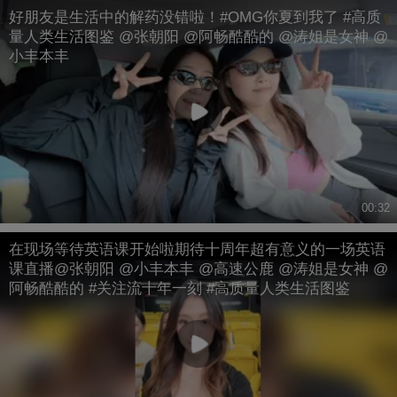
好朋友是生活中的解药没错啦！#OMG你夏到我了 #高质
量人类生活图鉴 @张朝阳 @阿畅酷酷的 @涛姐是女神 @
小丰本丰
00:32
在现场等待英语课开始啦期待十周年超有意义的一场英语
课直播@张朝阳 @小丰本丰 @高速公鹿 @涛姐是女神 @
阿畅酷酷的 #关注流十年一刻 #高质量人类生活图鉴