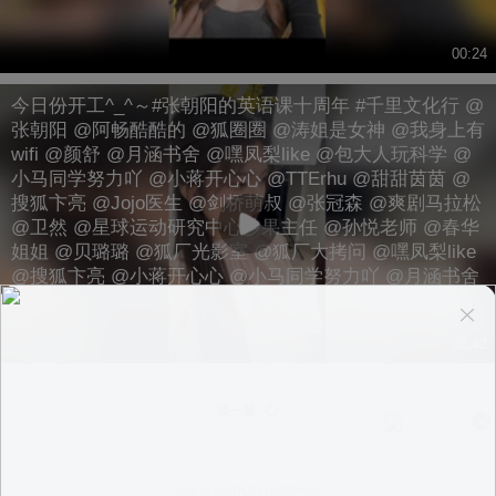
00:24
今日份开工^_^～#张朝阳的英语课十周年 #千里文化行 @
张朝阳 @阿畅酷酷的 @狐圈圈 @涛姐是女神 @我身上有
wifi @颜舒 @月涵书舍 @嘿凤梨like @包大人玩科学 @
小马同学努力吖 @小蒋开心心 @TTErhu @甜甜茵茵 @
搜狐卞亮 @Jojo医生 @剑桥萌叔 @张冠森 @爽剧马拉松
@卫然 @星球运动研究中心沙果主任 @孙悦老师 @春华
姐姐 @贝璐璐 @狐厂光影室 @狐厂大拷问 @嘿凤梨like
@搜狐卞亮 @小蒋开心心 @小马同学努力吖 @月涵书舍
02:42
换一换
意见反馈
|
PC版
|
APP专区