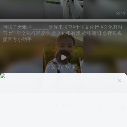
00:19
待我了无牵挂 ______等你来填空#千里文化行 #文化有时
节 #千里文化行诵读季 @文化很有戏 @张朝阳 @搜狐视
频官方小助手
00:33
换一换
意见反馈
|
PC版
|
APP专区