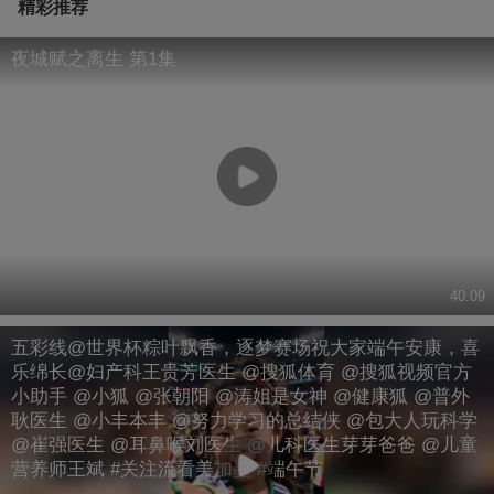
精彩推荐
夜城赋之离生 第1集
40:09
五彩线@世界杯粽叶飘香，逐梦赛场祝大家端午安康，喜
乐绵长@妇产科王贵芳医生 @搜狐体育 @搜狐视频官方
小助手 @小狐 @张朝阳 @涛姐是女神 @健康狐 @普外
耿医生 @小丰本丰 @努力学习的总结侠 @包大人玩科学
@崔强医生 @耳鼻喉刘医生 @儿科医生芽芽爸爸 @儿童
营养师王斌 #关注流看美加墨 #端午节