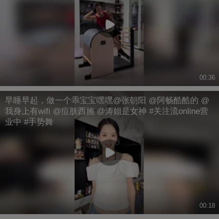
00:36
早睡早起，做一个乖宝宝嘿嘿@张朝阳 @阿畅酷酷的 @
我身上有wifi @痘肤西施 @涛姐是女神 #关注流online营
业中 #手势舞
00:18