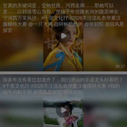
甘肃的关键词是，交响丝路、河西走廊……那她可以
是……以祁连雪山为骨，坐镇千年丝路长河的陇原神女，
守河西万里风沙。#千里文化行 #2026关注流礼衣华夏汉
服模特大赛 @一只飞鸿 @阿畅酷酷的 @张朝阳 @国风星
探官
00:17
很多年没有看过划龙舟了，我们潮汕的非遗龙头好看吧？
#千里文化行 #2026关注流礼衣华夏汉服模特大赛 #我的
端午与粽不同 @国风星探官 @张朝阳