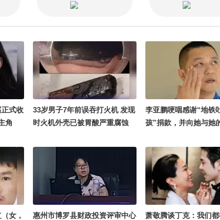
巡正式收
33岁男子7年前误吞打火机 发现
李亚鹏哽咽感谢“地铁
主角
时火机外壳已被胃酸严重腐蚀
孩”捐款，并向她与她
生情绪
医生：液体泄漏极可能引发致命
家各捐赠99999元。
心赤诚的
急症
划用于病友们的奔海之
红（女，
惠州市博罗县财政投资评审中心
萧敬腾谈丁克：我们都