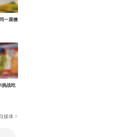
0
古筝国风仙女沫沫吖
同一屋檐
尔挑战吃
自媒体
儿童营养师王斌