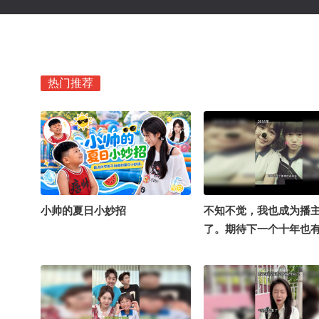
热门推荐
小帅的夏日小妙招
不知不觉，我也成为播
了。期待下一个十年也
陪伴～#关注流十年一刻
阳 @小丰本丰 @成长狐
狐