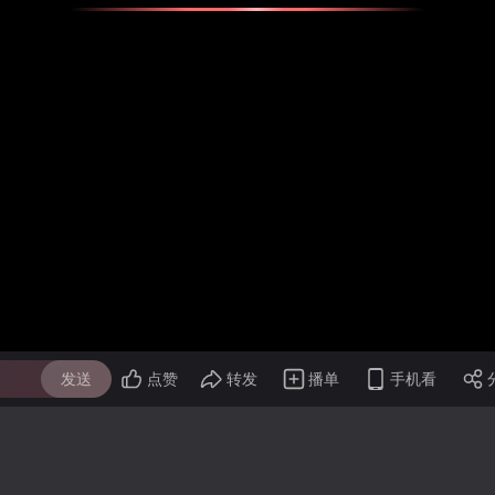
发送
点赞
转发
播单
手机看