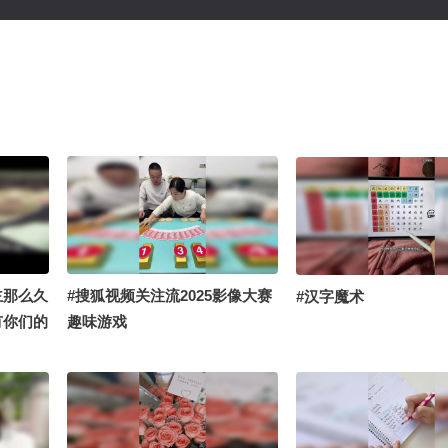
主那么久
#搜狐视频关注流2025影像大赛
#汉字魔术
有你们的
趣味游戏
 @张朝
 @搞笑