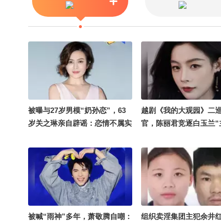
被曝与27岁男模“奶孙恋”，63
越剧《我的大观园》二
岁关之琳亲自辟谣：恋情不属实
官，陈丽君竞逐白玉兰“
谢谢大家关心
奖”，深夜发文：所有人
会被放大，又被鲜活用
爱治愈
被喊“雨神”多年，萧敬腾自嘲：
组织卖淫集团主犯余井