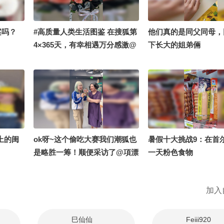
案吗？
#高质量人类生活图鉴 在搜狐第
他们真的是同父同母，
4×365天，有幸相遇万分感激@
下长大的姐弟倆
张朝阳 @阿畅酷酷的 @涛姐是
女神 @我身上有wifi @一只飞
鸿 #OMG你夏到我了
上的闺
ok呀~这个偷吃大赛我们潮狐也
暑假十大挑战9：在首
是略胜一筹！顺便采访了@項漂
一天粉色食物
亮 班主任的今日穿搭灵感，快
来听听~@阿畅酷酷的 @张朝阳
加入
@小丰本丰 #搞笑是一种贡献 #
一不小心就潮了
巳仙仙
Feiii920