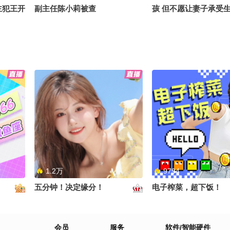
主犯王开
副主任陈小莉被查
孩 但不愿让妻子承受
公开通缉
我会计算我们各自的年
光
未来会害怕 每分每秒
近千首，
丈夫与他人办假结婚证做试管婴
亲历泰航拒载事件的中
，《春天
儿，妻子：曾在家里发现男性备
已正常检票进入廊桥后
孕药，丈夫承认第三者想生孩子
离，安保人员做拉眼角
但无生育能力，两人伪造证件被
动作，我当时吓坏了
拘留
1.2万
9794
五分钟！决定缘分！
电子榨菜，超下饭！
多日，疑
会员
服务
软件/智能硬件
机，次日