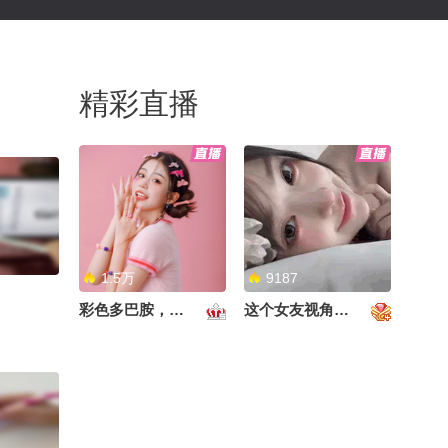
精彩直播
1.5万
9187
彩色多巴胺，甜到心里啦！
这个女友视角好治愈~