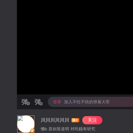
登录
加入不吐不快的弹幕大军
川川川川川川
关注
懒b 喜欢陈道明 对吃颇有研究