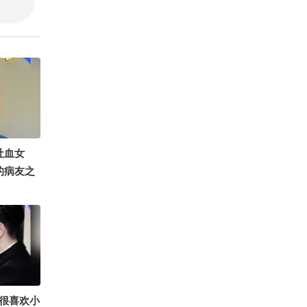
吐血女
的病友之
胡心瑶：计
旅
很喜欢小