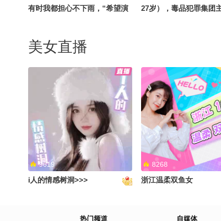
有时我都担心不下雨，“希望演
27岁），毒品犯罪集团
完最后一首时再下。”
坚（男，39岁）被警方
最高悬赏25万，照片曝
美女直播
丈夫与他人办假结婚证做试管婴
汪峰自曝写歌30年创作
儿，声称已销毁胚胎 妻子：不
只有两三首是靠纯灵感
知情，“感情和家庭都没了 希望
里》写了17版歌词
用仅存配偶身份，让大家关注医
院不检查结婚证真伪乱象”
9619
8268
i人的情感树洞>>>
浙江温柔双鱼女
画了“梅姨”7年画像，画像师林
22岁女子南太行山失联
热门频道
自媒体
宇辉：这个面孔让我很厌恶，想
点：失联当晚手机曾开