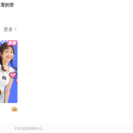
生育的苦
纪 想到
都很珍惜
更多
国乘客：
仍被劝
 戴手铐
不良信息举报中心