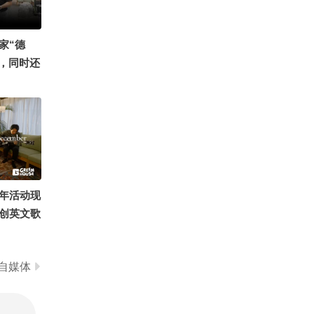
0
这个直播间有情况！
家“德
0，同时还
华越野皮
G700以
走过的地
顶
年活动现
创英文歌
mas，
》希望给夏
自媒体
我们一会
的英语课
畅酷酷的
刘刚战损版
陈翔六点