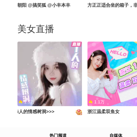
朝阳 @搞笑狐 @小丰本丰
方正正适合坐的箱子，
#出门攻略 @张朝阳 @泓
@搞笑狐
美女直播
1.5万
1.1万
i人的情感树洞>>>
浙江温柔双鱼女
热门频道
自媒体