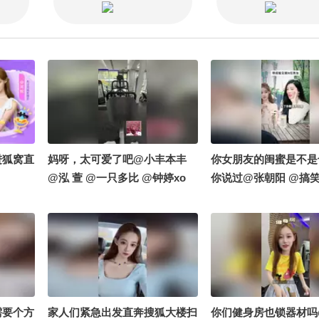
@音乐狐 @小狼正在
进狐窝直
妈呀，太可爱了吧@小丰本丰
你女朋友的闺蜜是不是
@泓 萱 @一只多比 @钟婷xo
你说过@张朝阳 @搞笑
需要个方
家人们紧急出发直奔搜狐大楼扫
你们健身房也锁器材吗