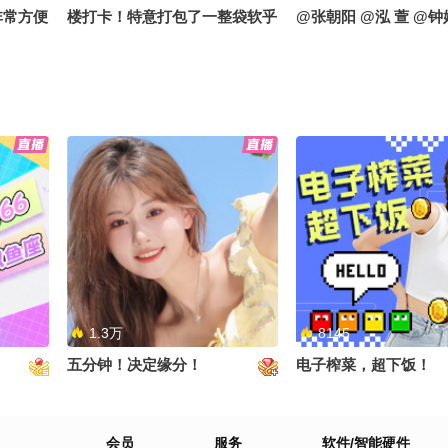
非常方便
楼打卡！特意打包了一整袋软乎
@张朝阳 @泓 萱 @钟
萱520
乎小娃娃当见面礼现场随机逮同
事、偶遇粉丝统统免费送沉浸式
探秘大厂办公区+线下派送福利
全程直播，蹲住更新别错过～
1.3万
8145
五分钟！决定缘分！
电子榨菜，超下饭！
会员
服务
软件/智能硬件