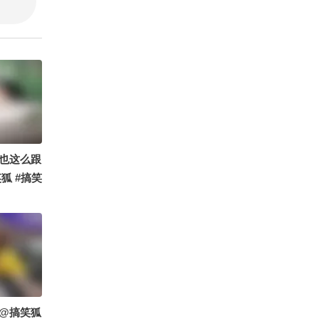
听
也这么跟
狐 #搞笑
@搞笑狐