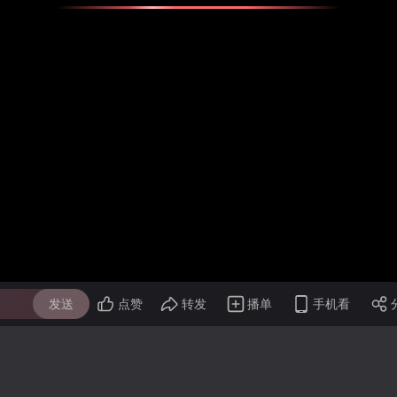
发送
点赞
转发
播单
手机看