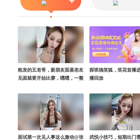
粗发的五老哥，新朋友面基老友
探班搞笑狐，笑花首播
见面就要开始比赛，嘿嘿，一整
播回放
个期待住了#搞笑是一种贡献 #
笑花笑草上线ing #笑花笑草偷
吃大赛 @搞笑狐 @张朝阳
面试第一次见人事这么激动@张
武悦小技巧，短期出门