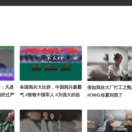
院士：凡是
各国阅兵大比拼，中国阅兵最霸
假如我在大厂打工之甄
须经过严
气 #致敬中国军人 #为强大的祖
#OMG你夏到我了
国而自豪 #带你看世界