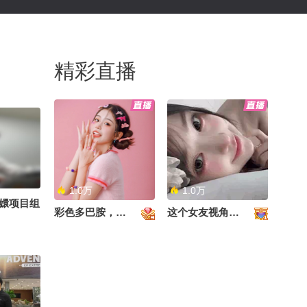
精彩直播
1.0万
1.0万
嬛项目组
彩色多巴胺，甜到心里啦！
这个女友视角好治愈~