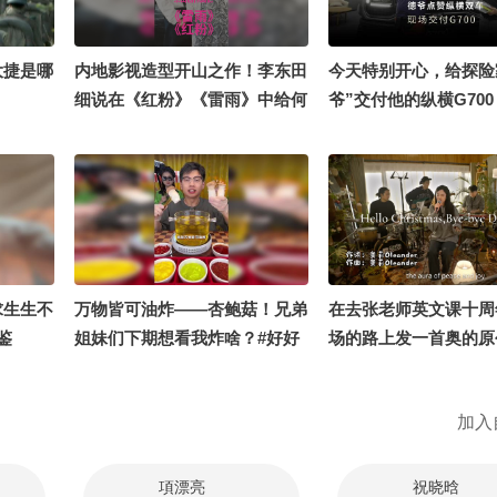
大捷是哪
内地影视造型开山之作！李东田
今天特别开心，给探险
细说在《红粉》《雷雨》中给何
爷”交付他的纵横G70
赛飞、王姬塑造经典形象 #李少
解锁了另一款全领域豪
红 #何赛飞 #王志文 #归亚蕾 #
卡纵横F700；希望这台
星光计划
后能陪着他去更多没人
方！#纵横F700玩不封
求生生不
万物皆可油炸——杏鲍菇！兄弟
在去张老师英文课十周
鉴
姐妹们下期想看我炸啥？#好好
场的路上发一首奥的原
吃饭大赛 #吃货
live！《Hello Christ
byebye December
加入
天的大家带来一丝清凉
儿现场见吧！#张朝阳
十周年 @张朝阳 @阿
項漂亮
祝晓晗