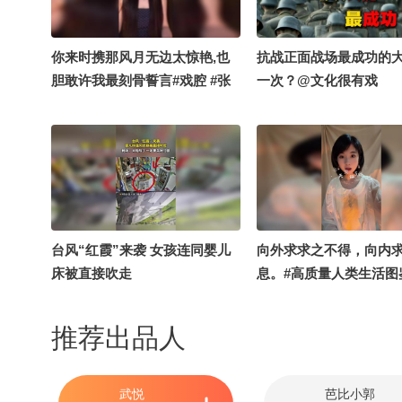
你来时携那风月无边太惊艳,也
抗战正面战场最成功的
胆敢许我最刻骨誓言#戏腔 #张
一次？@文化很有戏
曦匀
台风“红霞”来袭 女孩连同婴儿
向外求求之不得，向内
床被直接吹走
息。#高质量人类生活图
#OMG你夏到我了
推荐出品人
武悦
芭比小郭