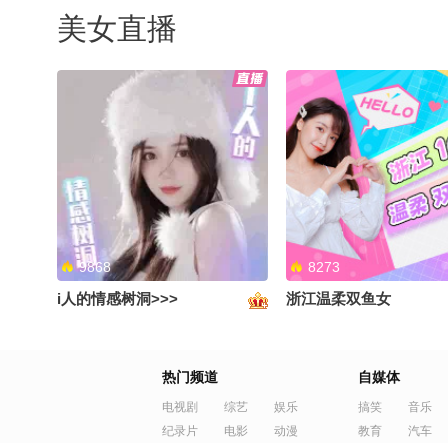
美女直播
9868
8273
i人的情感树洞>>>
浙江温柔双鱼女
热门频道
自媒体
电视剧
综艺
娱乐
搞笑
音乐
纪录片
电影
动漫
教育
汽车