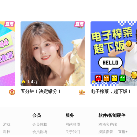
1.4万
1.2万
五分钟！决定缘分！
电子榨菜，超下饭！
会员
服务
软件/智能硬件
游戏
会员特权
网站联盟
移动客户端
科技
会员剧场
关于我们
搜狐影音
直播+