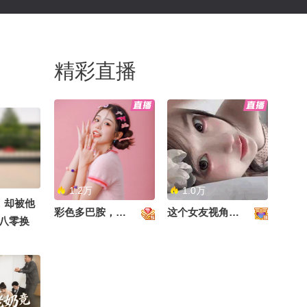
精彩直播
1.2万
1.0万
，却被他
彩色多巴胺，甜到心里啦！
这个女友视角好治愈~
八零换