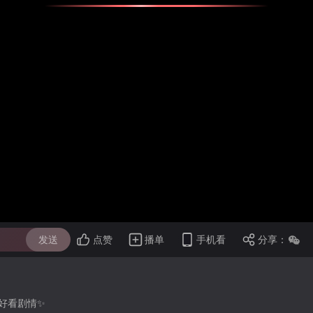
发送
点赞
播单
手机看
分享：
好看剧情✨