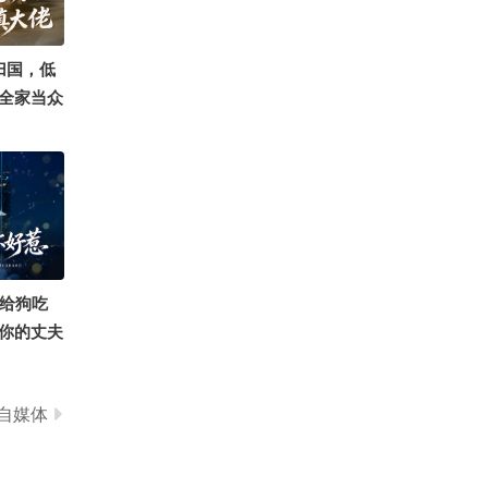
2774
小困包
归国，低
全家当众
真大佬》
饭给狗吃
你的丈夫
自媒体