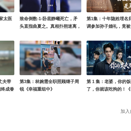
家太医
致命倒数-1-卧底静曦死亡，矛
第1集：十年隐姓埋名
头直指曲夏之。真相扑朔迷离，
调参加孙子婚礼，竟被
各方势力在谎言与阴谋中角力。
嫌弃！《回国老奶竟是
丈夫带
第3集：林婉需全职照顾继子周
第 1 集：老婆，你的
倾终成眷
锐《幸福重组中》
了，你就该吃狗的！《
起#大
不好惹》
加入