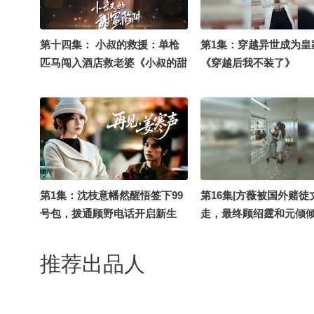
第十四集： 小叔的救援：单枪
第1集：穿越异世成为皇
匹马闯入酒店救老婆《小叔的甜
《穿越后我不装了》
蜜陷阱》
第1集：沈枝意幡然醒悟签下99
第16集|方薇被国外赌徒
号包，拨通顾野电话开启新生
走，最终顾绍霆和元倾
（再见，姜寒声）
属，两人幸福的生活在一
叔，乖乖宠我
推荐出品人