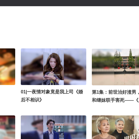
01|一夜情对象竟是我上司《婚
第1集：前世治好渣男
后不相识》
和继妹联手害死——《
亲，这次我选首长》