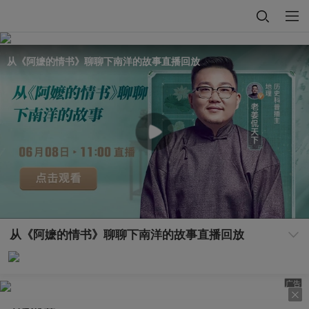
从《阿嬷的情书》聊聊下南洋的故事直播回放
从《阿嬷的情书》聊聊下南洋的故事直播回放
广告