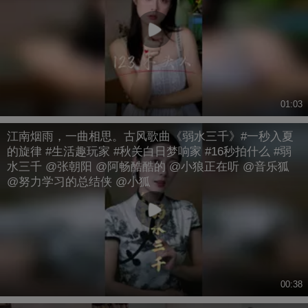
01:03
江南烟雨，一曲相思。古风歌曲《弱水三千》#一秒入夏
的旋律 #生活趣玩家 #秋关白日梦响家 #16秒拍什么 #弱
水三千 @张朝阳 @阿畅酷酷的 @小狼正在听 @音乐狐
@努力学习的总结侠 @小狐
00:38