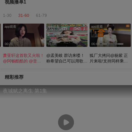
视频播单1
1-30
31-60
61-79
app观看
app观看
app观看
00:21
01:08
06:43
萧亚轩这首歌又火啦！
@孟美岐 群访来喽！
狐厂大拷问️@杨紫 正
@阿畅酷酷的 @音乐
称希望自己可以用歌手
片来啦!支持同样乘风
狐 @张朝阳
的身份站到大家面前被
破浪的祯娘在《家业》
认可～#2026春季搜狐
里c位出道，但杨紫本
精彩推荐
视频关注流大会
人婉拒了，看了能唱能
跳的姐姐们发现自己的
渺小，但观众们可是觉
夜城赋之离生 第1集
得好看爱看，杨紫多唱
多跳；#杨紫说交朋友
因为缘分到了 杨紫有
那么多内娱闺蜜的交友
秘诀，不靠主动不靠被
动，全靠缘分到了，在
一起相处舒服不尴尬最