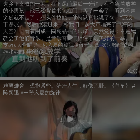
去乡下支教的一天，在下课前最后一分钟，有个急着放学
的小男孩，他已经背着书包在门口等了一会了，听到琴声
突然就不走了，小伙伴拉他，他特认真地说了句：“还没
下课呢。”然后他凑过来，和我们一起大声唱完了《海阔
天空》，看着围成一圈亮晶晶的眼睛，突然觉得：不是我
教会了他们音乐，是音乐替我们留住了这美好的一幕。#
支教#大合唱 #一秒入夏的旋律 #留守儿童 @阿畅酷酷的
@张朝阳 @音乐狐
01:03
难离难舍，想抱紧些。茫茫人生，好像荒野。《单车》 #
陈奕迅 #一秒入夏的旋律