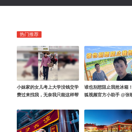
热门推荐
小妹家的女儿考上大学没钱交学
谁也别想阻止我抢冰箱
费过来找我，无奈我只能这样帮
狐视频官方小助手 @张
她……#抱养妹妹 #情感正能量
郭大燕紫 @小申小申 
#夏日清凉计划
乐 @搜狐体育