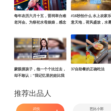
每年农历六月十五，晋祠举办难
#16秒拍什么 水上农家
老河会。为祭祀水母娘娘，感念
意天地，荷风盛放，水
难老泉水滋养沃土。古时有唱
于仙境般的水畔尽享人
戏、社火、祭祀仪式，传承千
年，是太原极具代表性的传统民
俗非遗盛会。#16秒拍什么
蒙眼摸孩子，他一个个比过去，
37自助餐的正确吃法
却不敢认：“我记忆里的娃比我
矮一点，怎么现在比我还高
了？”不是父母忘记了孩子，是
推荐出品人
他们太久没机会，亲眼看见孩子
长大。愿每个孩子都能在爸妈身
边长大。#我正在长成一个大人
武悦
芭比小郭