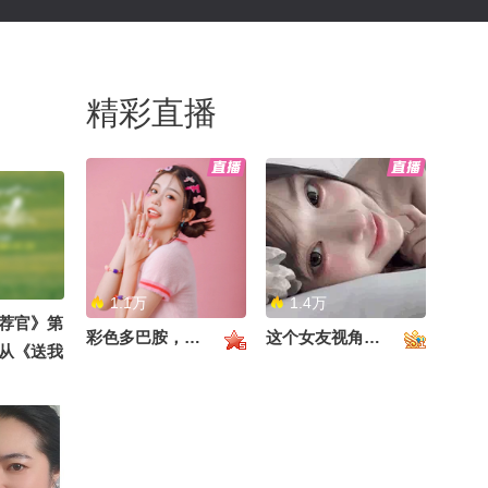
精彩直播
1.1万
1.4万
荐官》第
彩色多巴胺，甜到心里啦！
这个女友视角好治愈~
从《送我
锐突围，
草原的辽
哈萨克族
阿勒泰的