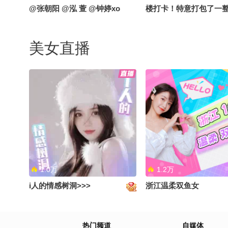
@张朝阳 @泓 萱 @钟婷xo
楼打卡！特意打包了一
乎小娃娃当见面礼现场
事、偶遇粉丝统统免费
美女直播
探秘大厂办公区+线下派
全程直播，蹲住更新别
1.0万
1.2万
i人的情感树洞>>>
浙江温柔双鱼女
热门频道
自媒体