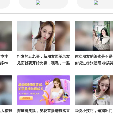
圈圈 @小申小申 @宋
悦 @項漂亮 @小狐叨
有理 @阿畅酷酷的 @
1vanka @摸鱼兄弟 @V
脆脆鲨 @名侦探步美 
逍遥 @高速公鹿 @搜
猪蹄刚出锅 @80后小
丰本丰
粗发的五老哥，新朋友面基老友
你女朋友的闺蜜是不是
婷xo
见面就要开始比赛，嘿嘿，一整
你说过@张朝阳 @搞笑
个期待住了#搞笑是一种贡献 #
笑花笑草上线ing #笑花笑草偷
吃大赛 @搞笑狐 @张朝阳
狐大楼扫
探班搞笑狐，笑花首播进狐窝直
武悦小技巧，短期出门