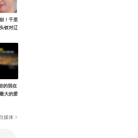
余年，让
的土地。
0
一切，她却
辣妹子晴天已上线
创！千里
一句话
头钗对辽
，本来就
城文脉@
青年导演
我身上有
滕丛丛
姐是女神
里眼小当
狐文化 @
 @AI游
记 @叮
前的我在
nline秋
最大的爱
OMG你夏
为体育解
赛
口秀揭秘
自媒体
是什么？
@搞笑狐
@小狐转
刘刚战损版
陈翔六点