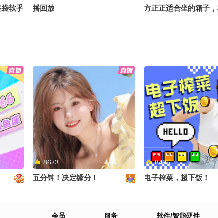
整袋软乎
播回放
方正正适合坐的箱子，
随机逮同
#出门攻略 @张朝阳 @
送沉浸式
@搞笑狐
送福利
错过～
8673
8496
五分钟！决定缘分！
电子榨菜，超下饭！
会员
服务
软件/智能硬件