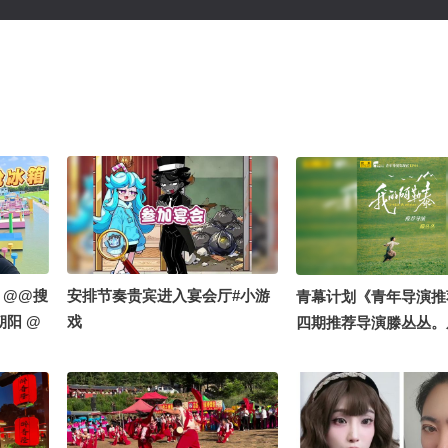
！@@搜
安排节奏贵宾进入宴会厅#小游
青幕计划《青年导演推
朝阳 @
戏
四期推荐导演滕丛丛。
@摄影小
上青云》都市女性的尖
到《我的阿勒泰》北疆
阔生长。她用镜头接住
的淳朴信仰，也拍下了