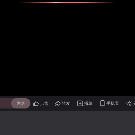
发送
点赞
转发
播单
手机看