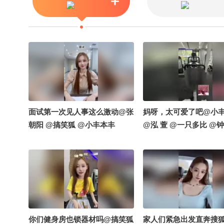
#亲子 #留守儿童 #外出务工 #教
育 @张朝阳 @成长狐 @小丰本
丰
面试第一次见人事这么激动@张
妈呀，太可爱了吧@小
朝阳 @搞笑狐 @小丰本丰
@泓 萱 @一只多比 @钟
你们健身房也锁器材吗@搞笑狐
家人们紧急出发直奔搜