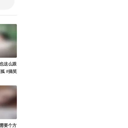
一雄 @武
叨 @狐说
摄影师
ickie牌
@叫我左
狐综艺 @
芳
也这么跟
狐 #搞笑
需要个方