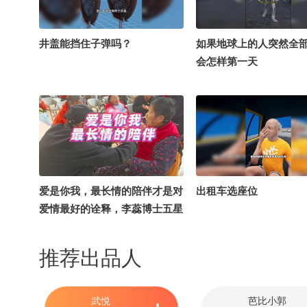
井盖能挡住子弹吗？
如果地球上的人突然全
会怎样第一天
爱是你我，最长情的陪伴才是对
出租车选座位
爱情最好的诠释，李蕊博士五星
级养老院活动纪实，带你云旅行
看老年生活#新愿日记本 @张朝
推荐出品人
阳 @搜狐健康 @健康狐 @妇产
科王贵芳医生 @甜甜茵茵 @孙
悦老师 @崔强医生 @饭饭小朋
武悦
芭比小郭