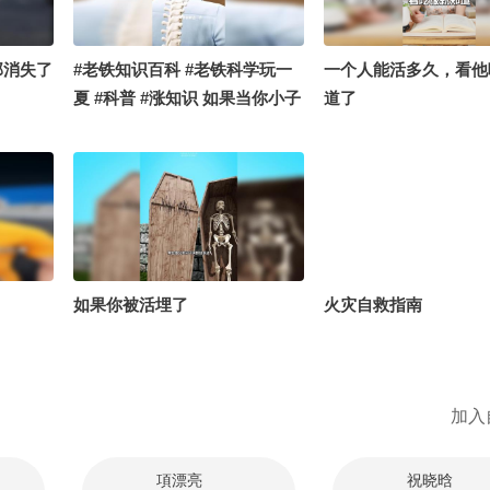
王贵芳医生 @罗思文医
肤科周星医生 @泰祺 
习的总结侠 @小狐 @
部消失了
#老铁知识百科 #老铁科学玩一
一个人能活多久，看他
@搜狐视频官方小助手
夏 #科普 #涨知识 如果当你小子
道了
想偷吃饼干时
如果你被活埋了
火灾自救指南
加入
項漂亮
祝晓晗