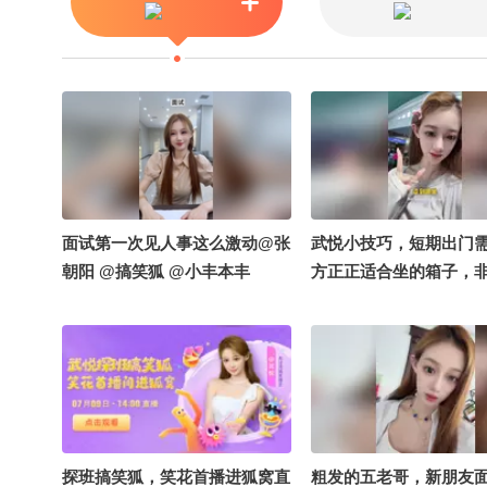
友 @雨倩学姐 @大叔的两种速
度 @狐友圈子@耳鼻喉刘医生
@虹静的敬生活 @摄影人晓鑫
@妇产科王贵芳医生 @芸芸子
爱唱歌 @一只圆 @巳仙仙 @化
无止境薛老师 @小马同学努力
吖
面试第一次见人事这么激动@张
武悦小技巧，短期出门
朝阳 @搞笑狐 @小丰本丰
方正正适合坐的箱子，
#出门攻略 @张朝阳 @泓
@搞笑狐
探班搞笑狐，笑花首播进狐窝直
粗发的五老哥，新朋友