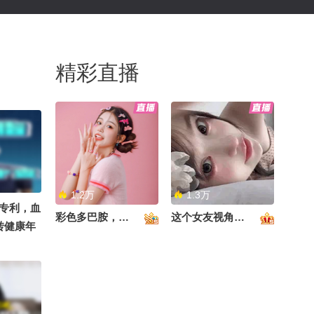
精彩直播
1.2万
1.3万
专利，血
彩色多巴胺，甜到心里啦！
这个女友视角好治愈~
转健康年
 @健康
老师说药
王思露营
@妇产科