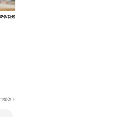
生 @皮
@努力学
0
小丰本丰
你是不是想我了
吃饭就知
自媒体
刘刚战损版
陈翔六点