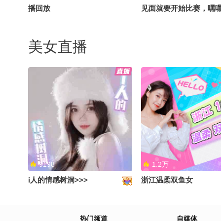
播回放
见面就要开始比赛，嘿
个期待住了#搞笑是一种贡
笑花笑草上线ing #笑花
美女直播
吃大赛 @搞笑狐 @张朝
9198
1.2万
i人的情感树洞>>>
浙江温柔双鱼女
热门频道
自媒体