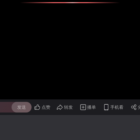
发送
点赞
转发
播单
手机看