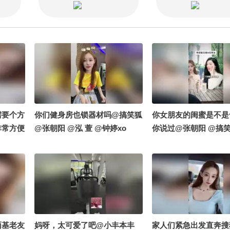
需要个方
你们健身房也锁器材吗@搞笑狐
你女朋友的闺蜜是不是
非常方便
@张朝阳 @泓 萱 @钟婷xo
你说过@张朝阳 @搞笑
萱520
面基老友
妈呀，太可爱了吧@小丰本丰
家人们紧急出发直奔搜