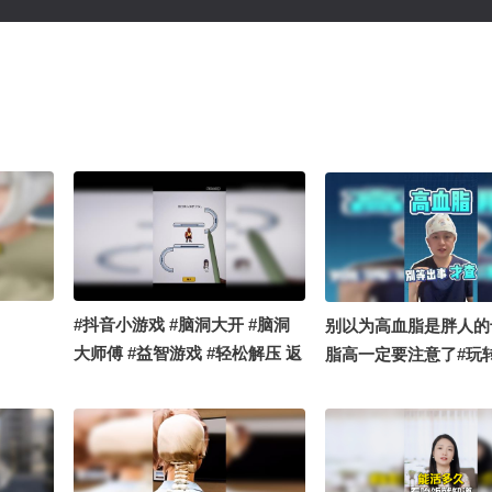
#抖音小游戏 #脑洞大开 #脑洞
别以为高血脂是胖人的
大师傅 #益智游戏 #轻松解压 返
脂高一定要注意了#玩
场～
轻态 #高血脂 @张朝阳
狐 @儿科马大夫 @谢
事 @耳鼻喉刘医生 @
养师 @紫秋心理驿站 