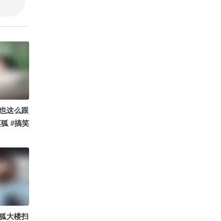
也这么跟
狐 #搞笑
狐大楼扫