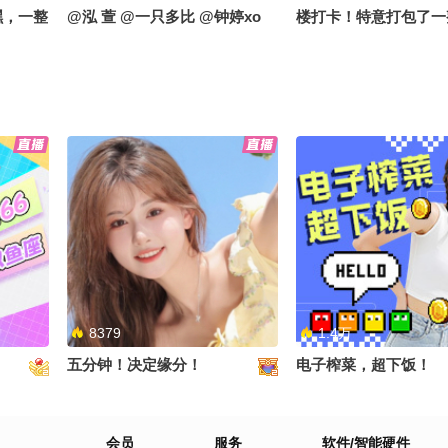
嘿，一整
@泓 萱 @一只多比 @钟婷xo
楼打卡！特意打包了一
献 #
乎小娃娃当见面礼现场
笑草偷
事、偶遇粉丝统统免费
阳
探秘大厂办公区+线下
全程直播，蹲住更新别
8379
1.4万
五分钟！决定缘分！
电子榨菜，超下饭！
会员
服务
软件/智能硬件