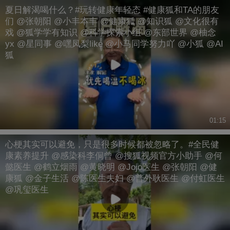
夏日解渴喝什么？#玩转健康年轻态 #健康狐和TA的朋友
们 @张朝阳 @小丰本丰 @健康狐 @知识狐 @文化很有
戏 @狐学学有知识 @科学探索小组 @东部世界 @柚念
yx @星同事 @嘿凤梨like @小马同学努力吖 @小狐 @AI
狐
01:15
心梗其实可以避免，只是很多时候都被忽略了。#全民健
康素养提升 @感染科李侗曾 @搜狐视频官方小助手 @何
懿医生 @鹤立烟雨 @黄晓明 @Jojo医生 @张朝阳 @健
康狐 @金子生活 @陈医生夫妇 @普外耿医生 @付虹医生
@巩玺医生