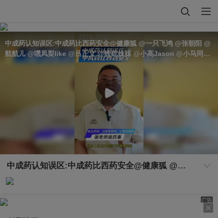
中成药认知误区:中成药比西药安全@健康狐 @一只飞鸿 @张朝阳 @
航航儿 @嘿凤梨like @吕正义 @铁砣妹妹 @小高Jason @小马同学
努力吖 @徐晗笑笑 @瑶瑶吖 @月小韩 @之于浅灯 @柒柒五今天早睡
了么 @心理学博士李蕊
中成药认知误区:中成药比西药安全@健康狐 @一只飞鸿 @张朝阳 @航航儿 @嘿凤梨like @吕正义 @铁砣妹妹 @小高Jason @小马同学努力吖 @徐晗笑笑 @瑶瑶吖 @月小韩 @之于浅灯 @柒柒五今天早睡了么 @心理学博士李蕊
广告