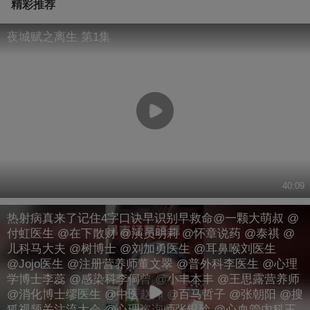
精彩推荐
夜城赋之离生 第1集
40:09
热射病真来了记住4字口诀早识别早救命@一颗大萌叔 @
付虹医生 @在下散财 @演员明莉 @怀章说药 @泰祺 @
儿科马大夫 @树博士 @刘加勇医生 @耳鼻喉刘医生
@Jojo医生 @注册营养师董文翠 @普外科李医生 @心理
学博士李蕊 @感染科李侗曾 @小丰本丰 @王思露营养师
@消化博士缪医生 @中医赵帅 @百马哲子 @张朝阳 @搜
狐视频关注流大会 @心理咨询师张银玲 @心血管内科王