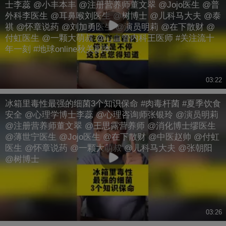
士李蕊 @小丰本丰 @注册营养师董文翠 @Jojo医生 @普
外科李医生 @耳鼻喉刘医生 @树博士 @儿科马大夫 @泰
祺 @怀章说药 @刘加勇医生 @演员明莉 @在下散财 @
付虹医生 @一颗大萌叔 @心血管内科王医师 #关注流十
年一刻 #地球online秋关副本
03:22
冰箱里毒性最强的细菌3个知识保命 #肉毒杆菌 #夏季饮食
安全 @心理学博士李蕊 @心理咨询师张银玲 @演员明莉
@注册营养师董文翠 @王思露营养师 @消化博士缪医生
@薄世宁医生 @Jojo医生 @在下散财 @中医赵帅 @付虹
医生 @怀章说药 @一颗大萌叔 @儿科马大夫 @张朝阳
@树博士
03:26