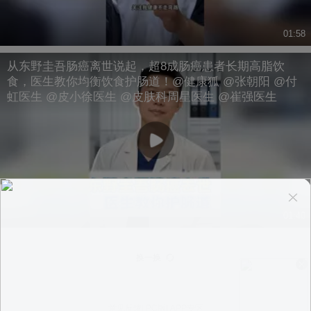
01:58
从东野圭吾肠癌离世说起，超8成肠癌患者长期高脂饮
食，医生教你均衡饮食护肠道！@健康狐 @张朝阳 @付
虹医生 @皮小徐医生 @皮肤科周星医生 @崔强医生
01:40
换一换
意见反馈
|
PC版
|
APP专区