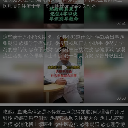
医师 #关注流十年一刻 #地球online秋关副本
02:51
这些药千万不能长期吃，否则不知道什么时候就会出事@
张朝阳 @狐学学有知识 @搜狐视频官方小助手 @努力学
习的总结侠 @在下散财 @妇科主任杨洪波 @健康狐 @潮
流生活狐 @心理学博士李蕊 @一颗大萌叔 @普外耿医生
00:58
吃他汀血糖高停还是不停这三点您得知道@心理咨询师张
银玲 @感染科李侗曾 @搜狐视频关注流大会 @王思露营
养师 @消化博士缪医生 @中医赵帅 @张朝阳 @心理学博