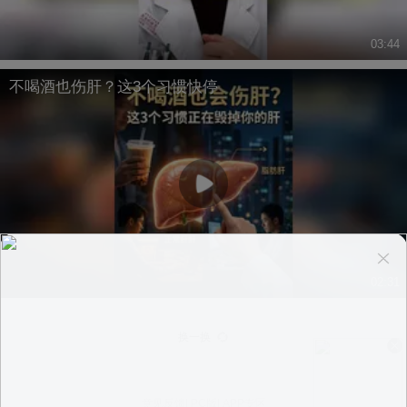
03:44
不喝酒也伤肝？这3个习惯快停
02:31
换一换
意见反馈
|
PC版
|
APP专区