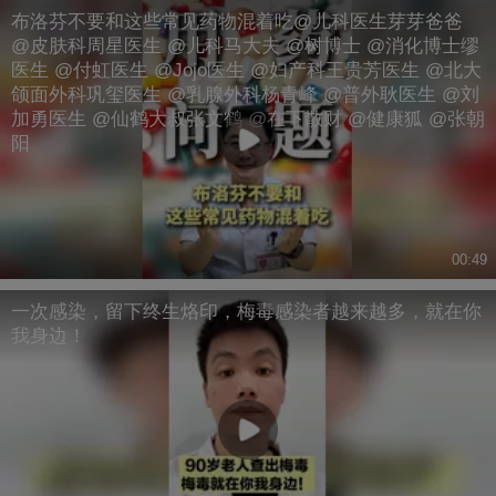
布洛芬不要和这些常见药物混着吃@儿科医生芽芽爸爸
@皮肤科周星医生 @儿科马大夫 @树博士 @消化博士缪
医生 @付虹医生 @Jojo医生 @妇产科王贵芳医生 @北大
颌面外科巩玺医生 @乳腺外科杨青峰 @普外耿医生 @刘
加勇医生 @仙鹤大叔张文鹤 @在下散财 @健康狐 @张朝
阳
00:49
一次感染，留下终生烙印，梅毒感染者越来越多，就在你
我身边！