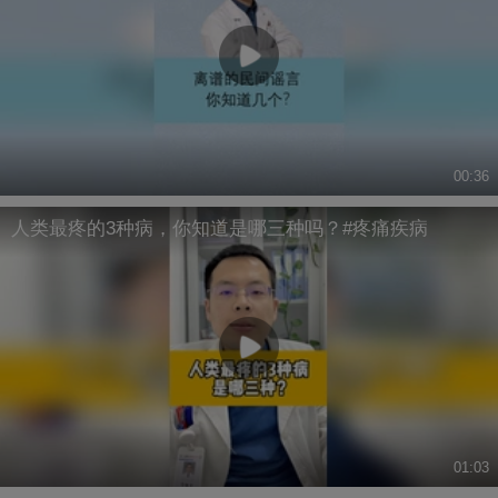
00:36
人类最疼的3种病，你知道是哪三种吗？#疼痛疾病
01:03