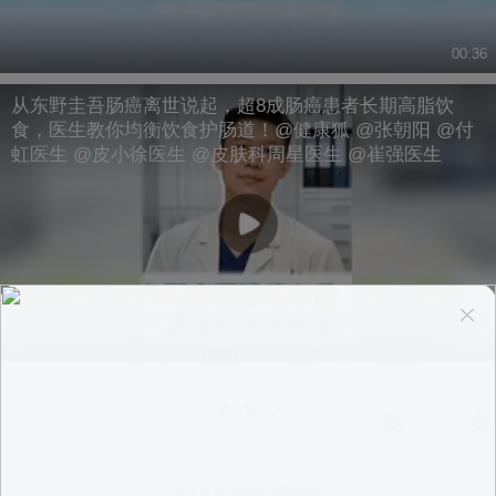
00:36
从东野圭吾肠癌离世说起，超8成肠癌患者长期高脂饮
食，医生教你均衡饮食护肠道！@健康狐 @张朝阳 @付
虹医生 @皮小徐医生 @皮肤科周星医生 @崔强医生
01:40
换一换
意见反馈
|
PC版
|
APP专区