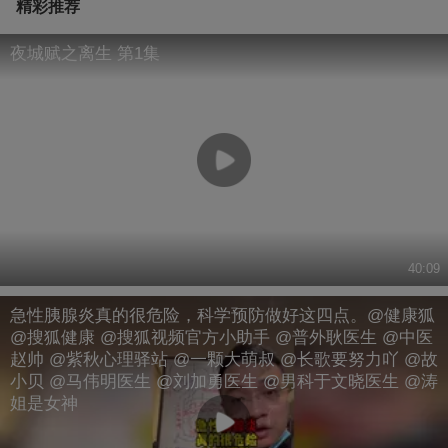
精彩推荐
夜城赋之离生 第1集
40:09
急性胰腺炎真的很危险，科学预防做好这四点。@健康狐
@搜狐健康 @搜狐视频官方小助手 @普外耿医生 @中医
赵帅 @紫秋心理驿站 @一颗大萌叔 @长歌要努力吖 @故
小贝 @马伟明医生 @刘加勇医生 @男科于文晓医生 @涛
姐是女神