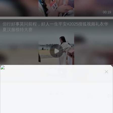
00:19
但行好事莫问前程，好人一生平安#2025搜狐视频礼衣华
夏汉服模特大赛
00:44
换一换
意见反馈
|
PC版
|
APP专区