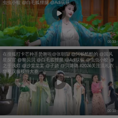
虫虫小蛟 @白毛狐狸腿 @Adi荻荻
00:33
在搜狐打卡芒种手势舞啦@张朝阳 @阿畅酷酷的 @国风
星探官 @黎贝贝 @白毛狐狸腿 @Adi荻荻 @虫虫小蛟 @
之于浅灯 @沙棠棠棠 @子娆 @贝璐璐 #2026关注流礼衣
华夏汉服模特大赛
00:10