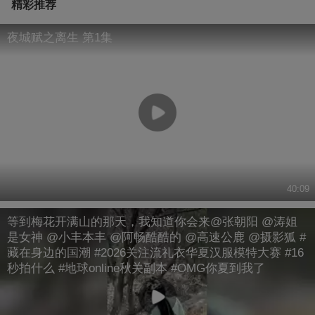
精彩推荐
夜城赋之离生 第1集
40:09
等到梅花开满山的那天，我知道你会来@张朝阳 @涛姐
是女神 @小丰本丰 @阿畅酷酷的 @高速公鹿 @摄影狐 #
藏在身边的国潮 #2026关注流礼衣华夏汉服模特大赛 #16
秒拍什么 #地球online秋关副本 #OMG你夏到我了