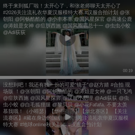
终于来到狐厂啦！太开心了，和张老师聊天太开心了
#2026关注流礼衣华夏汉服模特大赛 #汉服合拍计划 @张
朝阳 @阿畅酷酷的 @小丰本丰 @国风星探官 @高速公鹿
@涛姐是女神 @痘肤西施 @国风圈霸总十一 @虫虫小蛟
@Adi荻荻
00:19
没想到吧！我还有独一份的可爱“镜子”@赵方婧 #合拍 现
场版 ！@张朝阳 @阿畅酷酷的 @涛姐是女神 @一只飞鸿
@痘肤西施 @国风星探官 @汉服小助理 @Adi荻荻 @虫
虫小蛟 @白毛狐狸腿 @黎贝贝 @小花Fafafa. 不要太羡
慕我哦！（小嘚瑟）【华中赛区】【华北赛区】 【关注
流赛区】#藏在身边的国潮 #2026关注流礼衣华夏汉服模
特大赛 #地球online秋关副本 #汉服合拍计划