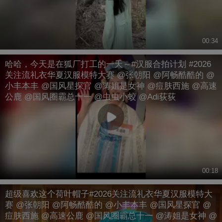
00:34
哈哈，今天是在狐厂打工的一天～#汉服合拍计划 #2026
关注流礼衣华夏汉服模特大赛 @张朝阳 @阿畅酷酷的 @
小丰本丰 @国风星探官 @涛姐是女神 @痘肤西施 @高速
公鹿 @国风圈霸总十一 @虫虫小蛟 @Adi荻荻
00:18
超级喜欢这个荷叶帽子#2026关注流礼衣华夏汉服模特大
赛 @张朝阳 @阿畅酷酷的 @小丰本丰 @国风星探官 @
痘肤西施 @高速公鹿 @国风圈霸总十一 @涛姐是女神 @