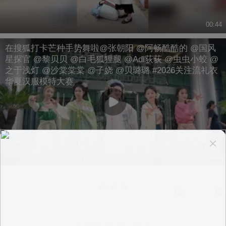
00:44
在搜狐打卡芒种手势舞啦@张朝阳 @阿畅酷酷的 @国风
星探官 @黎贝贝 @白毛狐狸腿 @Adi荻荻 @虫虫小蛟 @
之于浅灯 @沙棠棠棠 @子娆 @贝璐璐 #2026关注流礼衣
华夏汉服模特大赛
00:10
换一换
意见反馈
|
PC版
|
APP专区