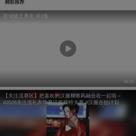
精彩推荐
夜城赋之离生 第1集
40:09
【关注流赛区】把喜欢的汉服和港风融合在一起啦～
#2026关注流礼衣华夏汉服模特大赛 #汉服合拍计划