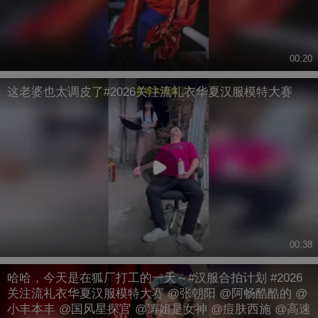
00:20
这老婆也太调皮了#2026关注流礼衣华夏汉服模特大赛
00:38
哈哈，今天是在狐厂打工的一天～#汉服合拍计划 #2026
关注流礼衣华夏汉服模特大赛 @张朝阳 @阿畅酷酷的 @
小丰本丰 @国风星探官 @涛姐是女神 @痘肤西施 @高速