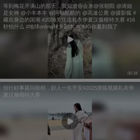
等到梅花开满山的那天，我知道你会来@张朝阳 @涛姐
是女神 @小丰本丰 @阿畅酷酷的 @高速公鹿 @摄影狐 #
藏在身边的国潮 #2026关注流礼衣华夏汉服模特大赛 #16
秒拍什么 #地球online秋关副本 #OMG你夏到我了
00:34
但行好事莫问前程，好人一生平安#2025搜狐视频礼衣华
夏汉服模特大赛