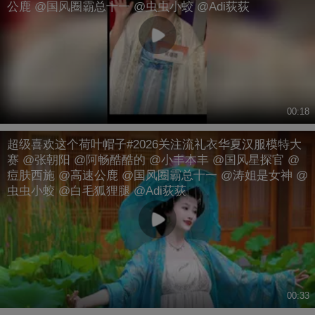
公鹿 @国风圈霸总十一 @虫虫小蛟 @Adi荻荻
00:18
超级喜欢这个荷叶帽子#2026关注流礼衣华夏汉服模特大
赛 @张朝阳 @阿畅酷酷的 @小丰本丰 @国风星探官 @
痘肤西施 @高速公鹿 @国风圈霸总十一 @涛姐是女神 @
虫虫小蛟 @白毛狐狸腿 @Adi荻荻
00:33