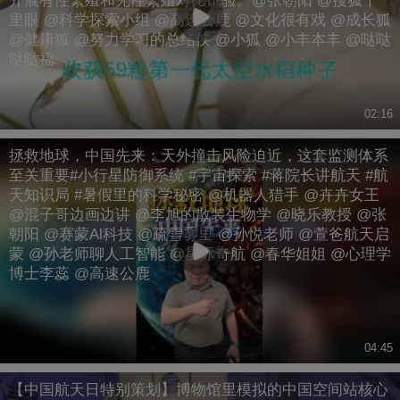
开展有性繁殖和无性繁殖对比试验。@张朝阳 @搜狐千
里眼 @科学探索小组 @高速公鹿 @文化很有戏 @成长狐
@健康狐 @努力学习的总结侠 @小狐 @小丰本丰 @哒哒
哒哒福
02:16
拯救地球，中国先来：天外撞击风险迫近，这套监测体系
至关重要#小行星防御系统 #宇宙探索 #蒋院长讲航天 #航
天知识局 #暑假里的科学秘密 @机器人猎手 @卉卉女王
@混子哥边画边讲 @李旭的散装生物学 @晓乐教授 @张
朝阳 @赛蒙Al科技 @疏雪雾里 @孙悦老师 @萱爸航天启
蒙 @孙老师聊人工智能 @星际奇航 @春华姐姐 @心理学
博士李蕊 @高速公鹿
04:45
【中国航天日特别策划】博物馆里模拟的中国空间站核心