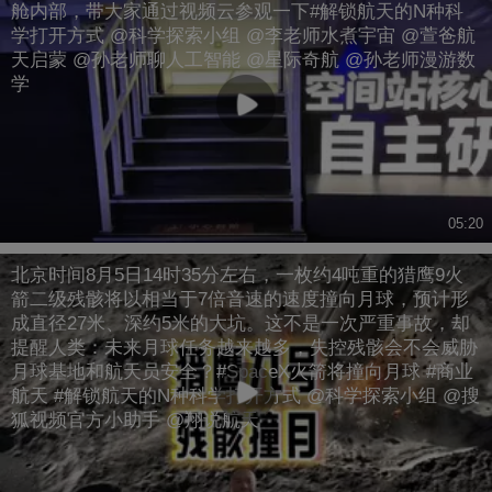
舱内部，带大家通过视频云参观一下#解锁航天的N种科
学打开方式 @科学探索小组 @李老师水煮宇宙 @萱爸航
天启蒙 @孙老师聊人工智能 @星际奇航 @孙老师漫游数
学
05:20
北京时间8月5日14时35分左右，一枚约4吨重的猎鹰9火
箭二级残骸将以相当于7倍音速的速度撞向月球，预计形
成直径27米、深约5米的大坑。这不是一次严重事故，却
提醒人类：未来月球任务越来越多，失控残骸会不会威胁
月球基地和航天员安全？#SpaceX火箭将撞向月球 #商业
航天 #解锁航天的N种科学打开方式 @科学探索小组 @搜
狐视频官方小助手 @翔说航天