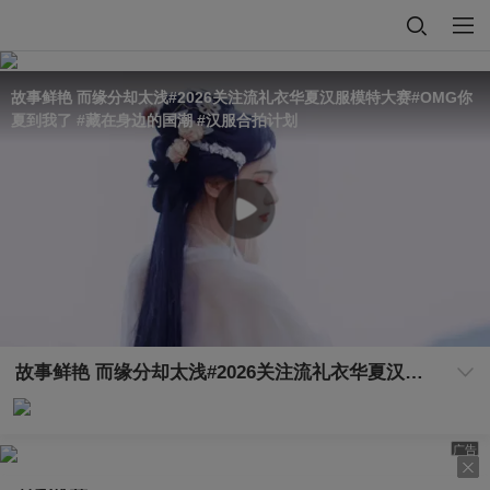
故事鲜艳 而缘分却太浅#2026关注流礼衣华夏汉服模特大赛#OMG你
夏到我了 #藏在身边的国潮 #汉服合拍计划
故事鲜艳 而缘分却太浅#2026关注流礼衣华夏汉服模特大赛#OMG你夏到我了 #藏在身边的国潮 #汉服合拍计划
广告