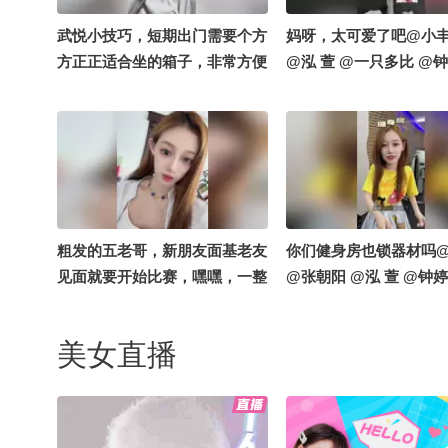
武悦小技巧，短期出门需要个方
妈呀，太可爱了吧@小
方正正适合坐的箱子，非常方便
@泓 萱 @一只多比 @钟
#出门攻略 @张朝阳 @泓萱520
@搞笑狐
粗发的五老哥，新朋友面基老友
你们健身房也锁器材吗
见面就要开始比赛，嘿嘿，一整
@张朝阳 @泓 萱 @钟婷
个期待住了#搞笑是一种贡献 #
笑花笑草上线ing #笑花笑草偷
美女直播
吃大赛 @搞笑狐 @张朝阳