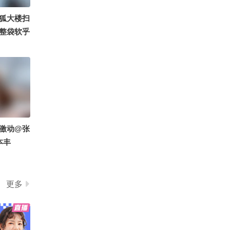
副本 #一不小心就潮了 #2
00:33
2026-07-31
@付虹医生 @虹静的敬生
026秋季搜狐视频关注流
狐大楼扫
活 @智贤律师
大会
如梦•初醒秋水山庄空间首
整袋软乎
场弘一法师雅集。一炉沉
随机逮同
香，一曲《送别》，静听
00:48
2026-07-31
送沉浸式
古琴流转。昨日还在山野
奔跑，奔赴万里山河；今
老板，事情交给我，你就
派送福利
夜静坐雅室，体悟天心月
操心吧
错过～
圆。一动一静之间，看见
04:48
2026-07-31
人生两种光景。尘世奔走
与向内观照，皆是修行。
8万吨核航母，被西方阴
@周鹏享攀 @陈八桂 @
激动@张
谋拆成废铁，34年后以水
白日梦想家SOHU @钧月
下杀器身份重生
本丰
04:18
2026-07-31
@极限探索 @馒头船长
@曹峻 @韩船长漂流记
还未全国动员，普京暴兵
@张朝阳 @红衣大叔周鸿
已达242万，美议员看出
祎 @登山队阿贵 @汗斯
更多
莫斯科潜力急赴俄
04:08
2026-07-31
山里野 @狐克斯姐 @搜
狐户外 @超燃的KC
一片干掉的咖啡渍，是怎
么影响芯片制造的？