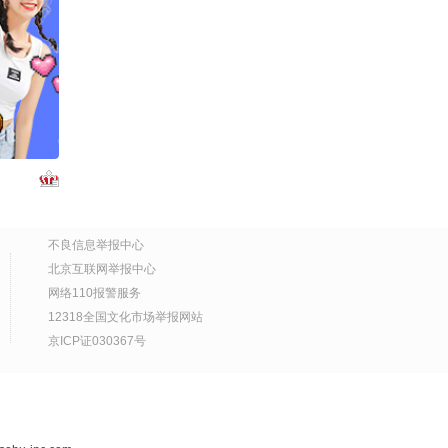
11:19
2026-07-30
最后一条退路被堵死，台
当局紧急找中间人向大陆
传话，这回真急了#台当
03:52
2026-07-30
局紧急找中间人向大陆传
话 @ 千里眼小当家@ NI
成为你自己的父亲 ——一
CE世界@ 世界TODAY@
个男孩长成男人的真正任
知世视频@张朝阳@ 努力
务
05:42
2026-07-29
学习的总结侠 @ 小丰本
丰@文化很有戏 @闫之有
“这是你的杰作吗毕加索先
不良信息举报中心
据@ 忠诚TALK@顾春秋
生？”“不，这是你们的杰
北京互联网举报中心
@ 秦逐风V @罗富强观察
作。”#千里文化行 #历史
02:03
2026-07-29
室@ 陈相灵talk @ 河东三
网络110报警服务
#毕加索
叔@浩然观天下
12318全国文化市场举报网站
Health Talk | 钟南山院
京ICP证030367号
士：凡是用到人身上的技
术，必须经过严肃的伦理
00:37
2026-07-29
学讨论
为什么现代人容易焦虑，
是大脑进化没跟上