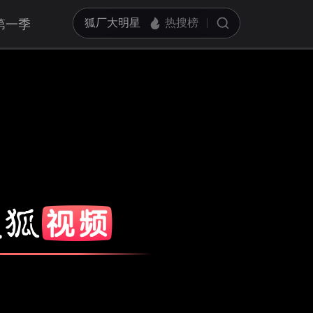
第一季
亮度
标准
饱和度
100
对比度
100
循环播放