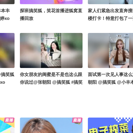
丰本丰
探班搞笑狐，笑花首播进狐窝直
家人们紧急出发直奔搜
婷xo
播回放
楼打卡！特意打包了一
乎小娃娃当见面礼现场
事、偶遇粉丝统统免费
探秘大厂办公区+线下
全程直播，蹲住更新别
@搞笑狐
你女朋友的闺蜜是不是也这么跟
面试第一次见人事这么
xo
你说过@张朝阳 @搞笑狐 #搞笑
朝阳 @搞笑狐 @小丰