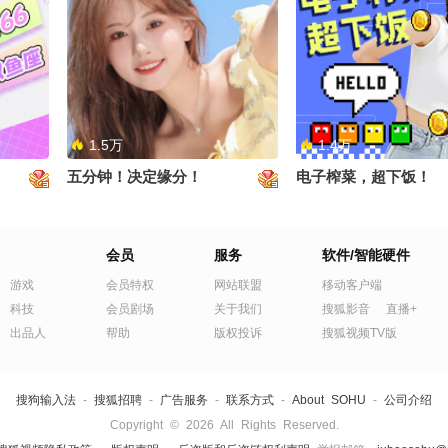
1.5万
1.4万
五分钟！决定缘分！
电子榨菜，超下饭！
会员
服务
软件/智能硬件
游戏
会员特权
网站联盟
移动客户端
科技
会员剧场
关于我们
搜狐影音
直播+
出品人
帮助
版权投诉
搜狐视频TV版
搜狗输入法
-
搜狐招聘
-
广告服务
-
联系方式
-
About SOHU
-
公司介绍
Copyright
©
2026 All Rights Reserved.