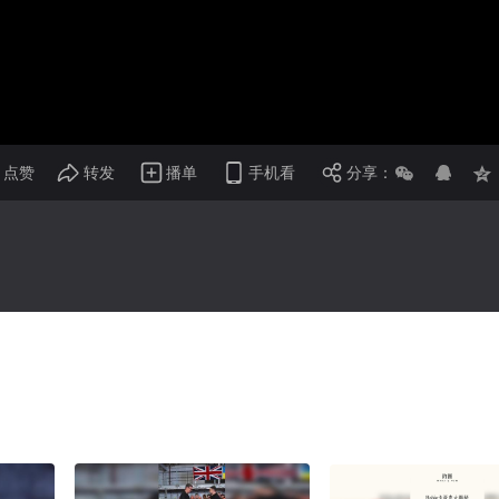
画面色彩调整
倍速
点赞
转发
播单
手机看
分享：