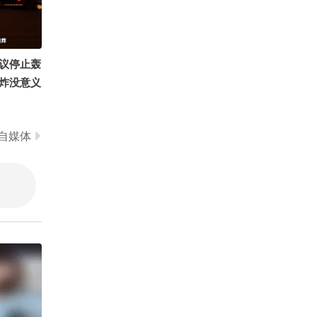
01:18
2026-08-02
布洛阿特峰雪崩至今发现
四具遗体 一名中国公民失
议停止轰
踪
00:43
2026-08-02
炸没意义
小酒窝逛夜市享受没有妈
建议停止
妈的夜宵 开心直呼：没有
NICE
人能管着我了
00:30
2026-08-02
自媒体
 知世视频
的总结侠
空间站里的松弛时刻，周
戏 @闫
末愉快！@张朝阳 @科学
刘刚战损版
陈翔六点
探索小组 @小丰本丰 @
@顾春秋@
00:16
2026-08-01
高速公鹿 @萱爸航天启蒙
室@ 陈
@大美兴凯湖 @医声英语
抽象一下｜舞蹈人的暑假
@浩然观
@心悦是我 @溪宝22 @
喝水量得按吨算#2026关
努力学习的总结侠 @小狐
注流国风舞乐大赛
00:18
2026-08-01
@叁柒不是贰拾壹 @孙悦
老师 @晓乐教授 @李旭
【潮趣横生】710场 talk t
的散装生物学 @李老师水
hat talk #地球online秋关
煮宇宙 @蒋院长讲航天