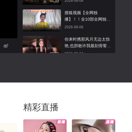
01:33
2026-08-06
生”的主题，这座城市正在
o Christmas，byebye De
积累走向世界的底气与能
cember》希望给夏天的大
搜狐视频【全网独
力。
家带来一丝清凉我们一会
播】！！全10部全网独播
儿现场见吧！#张朝阳的
的好剧推荐来啦！！谁
01:05
2026-08-06
英语课十周年 @张朝阳
懂“独播”两个字的含金
@阿畅酷酷的 @音乐狐
量！！快来看看哪部你最
你来时携那风月无边太惊
@小狼正在听
喜欢？！#高质量人类生
艳,也胆敢许我最刻骨誓言
活图鉴 @张朝阳 @阿畅
#戏腔 #张曦匀
00:33
2026-08-04
酷酷的 @涛姐是女神 @
高速公鹿 @狐圈圈 @搜
今天特别开心，给探险
狐视频欧美剧 @野玫瑰爆
家“德爷”交付他的纵横G7
款剧场 @小丰本丰 @搜
00，同时还解锁了另一款
01:08
2026-08-04
狐卞亮
全领域豪华越野皮卡纵横
F700；希望这台G700以
2涉台履历说成寻常，谷
后能陪着他去更多没人走
爱华事件落幕，真正该算
过的地方！#纵横F700玩
精彩直播
账的人藏不住
01:51
2026-08-04
不封顶
特朗普喊斩首却不敢开
战，伊朗死扛到底，美国
深陷中东泥潭