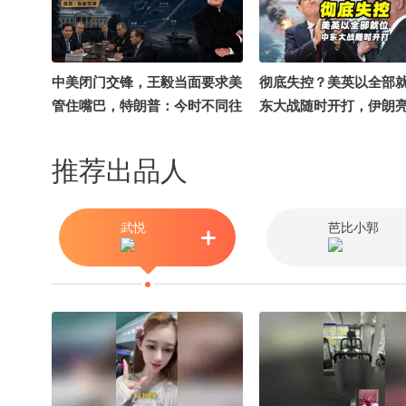
中美闭门交锋，王毅当面要求美
彻底失控？美英以全部
管住嘴巴，特朗普：今时不同往
东大战随时开打，伊朗
日
底牌@千里眼小当家
推荐出品人
武悦
芭比小郭