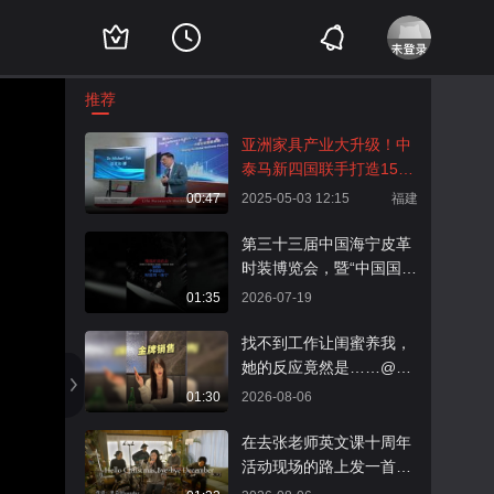
推荐
亚洲家具产业大升级！中
泰马新四国联手打造15亿
人健康经济新标准——20
00:47
2025-05-03 12:15
福建
25曼谷峰会前瞻，智能健
康家具成新风口
第三十三届中国海宁皮革
时装博览会，暨“中国国际
时装周·海宁”正式启幕，
01:35
2026-07-19
一座城、一场展、一个产
业，正在用同一种节律跳
找不到工作让闺蜜养我，
动。本届时装周以“潮启共
她的反应竟然是……@小
生”为主题，集结14场发
狐 @张朝阳 @搞笑狐
01:30
2026-08-06
布秀、上千套原创设计。
从产业到设计、从传统到
在去张老师英文课十周年
创新、从本土到国际，每
活动现场的路上发一首奥
一场发布都在回应“共
的原创英文歌live！《Hell