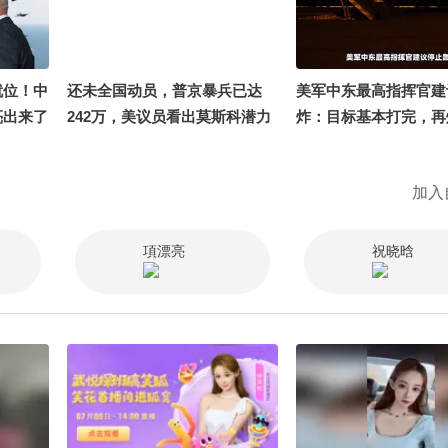
就位！中
还未全国动员，普京暴兵已达
美军中东最高指挥官建
亮出来了
242万，美议员看出莫斯科潜力
炸：目标基本打完，再
急赴俄
#美军中东最高指挥官
轰炸 @ 千里眼小当家@ 
加入
世界@ 世界TODAY@
@张朝阳@ 努力学习
@ 小丰本丰@文化很有
項漂亮
祝晓晗
之有据@ 忠诚TALK
秦逐风V @罗富强观察
相灵talk @ 河东三叔
天下