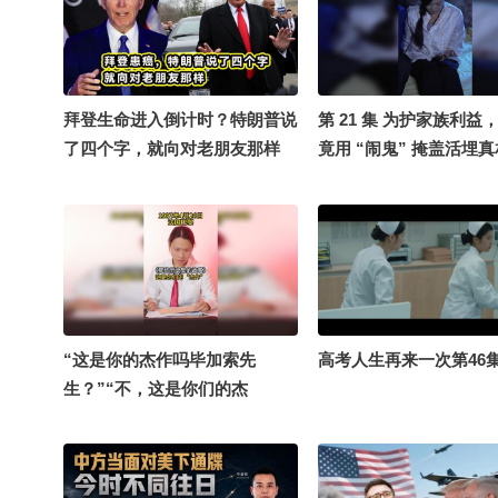
拜登生命进入倒计时？特朗普说
第 21 集 为护家族利益
了四个字，就向对老朋友那样
竟用 “闹鬼” 掩盖活埋
《荒屋血契》
“这是你的杰作吗毕加索先
高考人生再来一次第46
生？”“不，这是你们的杰
作。”#千里文化行 #历史 #毕加
索