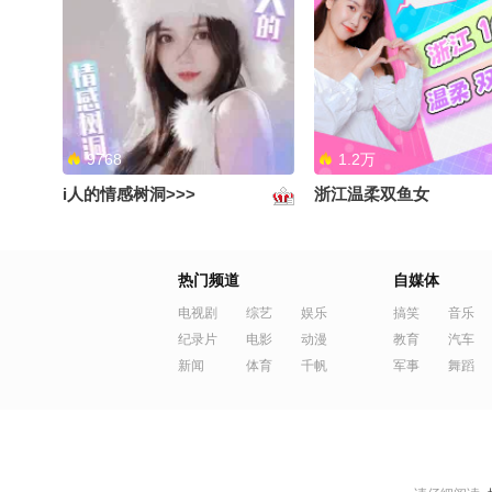
9768
1.2万
i人的情感树洞>>>
浙江温柔双鱼女
热门频道
自媒体
电视剧
综艺
娱乐
搞笑
音乐
纪录片
电影
动漫
教育
汽车
新闻
体育
千帆
军事
舞蹈
1.0万
8373
哥哥来线上偶遇~
轻声助眠，睡个好觉~