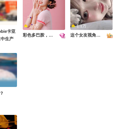
03:11
2026-08-04
喜欢每一版的琵琶行～感
我此言良久立#2026关注
流舞蹈大赛 #2026关注流
1.3万
1.1万
00:18
2026-08-04
bie卡亚
礼衣华夏汉服模特大赛
彩色多巴胺，甜到心里啦！
这个女友视角好治愈~
水中生产
迷惑操作拉满！美国乱加
贸易限制，制裁洽洽瓜子
太是那个
思念水饺被制裁
02:59
2026-08-03
美国华盛顿州山火肆虐 6
万人撤离约600座建筑物
遭焚毁
00:24
2026-08-03
0
抓住三伏40天！排湿“黄
这个直播间有情况！
？
金期”多吃这几种碳水，湿
气连根清!
00:47
2026-08-03
差点步入上流社会#富婆 #
脱口秀 #嘉宝