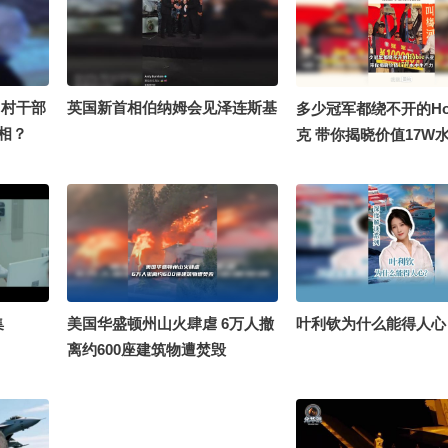
，村干部
英国新首相伯纳姆会见泽连斯基
多少冠军都绕不开的Ho
真相？
克 带你揭晓价值17W
力@摸鱼兄弟 @老高
了 @damn兄弟
集
美国华盛顿州山火肆虐 6万人撤
叶利钦为什么能得人心
离约600座建筑物遭焚毁