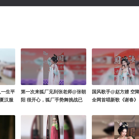
人一生平
第一次来狐厂见到张老师@张朝
国风歌手@赵方婧 空
华夏汉服
阳 很开心，狐厂手势舞挑战已
全网首唱新歌《谢春》
完成，欢迎大家跟我合拍~
国风 live 来袭！@张
畅酷酷的