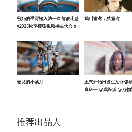
狐狸腿 @Adi荻荻
爸妈的手写输入法一直都很迷惑
我叫雪鸢，莫雪鸢
#2025秋季搜狐视频播主大会 #
戏精的日常
善良的小紫月
正式开始田园生活@张朝
高庆一 @成长狐 @万
@付虹医生 @胖丁不甜
@Eleven十一学姐 @研
李旭的散装生物学 @哒
推荐出品人
福 @不靠谱儿的王大力
DL @饭饭Twinkle @