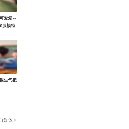
7389
总感觉，你好久没理我了
可爱爱～
夏汉服模特
意门 #地
OMG你夏
献 @张朝
只飞鸿 @
很生气把
自媒体