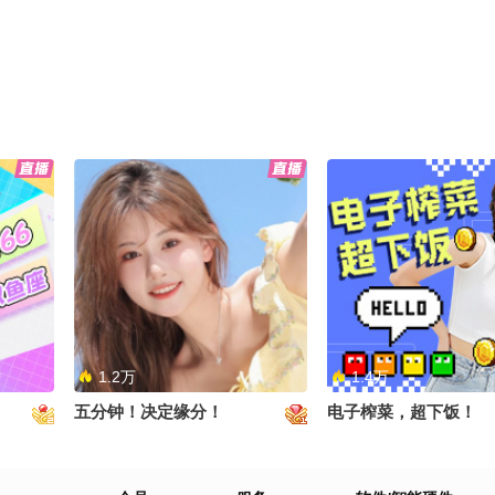
@陈小兜
小丰本丰
1.2万
1.4万
五分钟！决定缘分！
电子榨菜，超下饭！