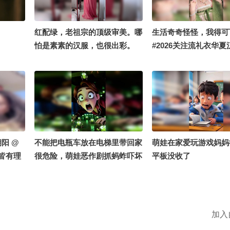
红配绿，老祖宗的顶级审美。哪
生活奇奇怪怪，我得可
怕是素素的汉服，也很出彩。
#2026关注流礼衣华
#2026关注流礼衣华夏汉服模特
大赛 #打开我的民族任
大赛 #定格夏日美好
球online秋关副本 #
到我了 #搞笑是一种贡
阳 @国风星探官 @一
阿畅酷酷的
阳 @
不能把电瓶车放在电梯里带回家
萌娃在家爱玩游戏妈妈
物皆有理
很危险，萌娃恶作剧抓蚂蚱吓坏
平板没收了
妈妈
旧所 @
哒哒哒
 @东篱
加入
皮小徐医