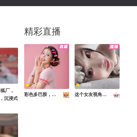
精彩直播
1.1万
9589
降狐厂，
彩色多巴胺，甜到心里啦！
这个女友视角好治愈~
，沉浸式
朝阳 @阿