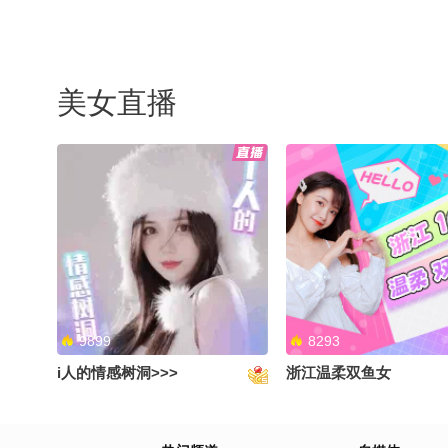
生 @疯狂小天哥-天文 
律师 @哒哒哒哒福 @
美女直播
9899
8293
i人的情感树洞>>>
浙江温柔双鱼女