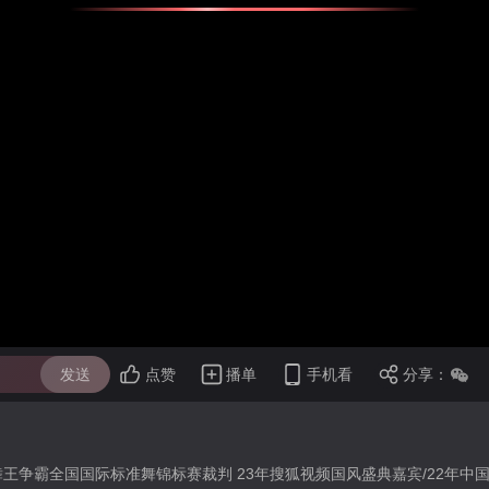
发送
点赞
播单
手机看
分享：