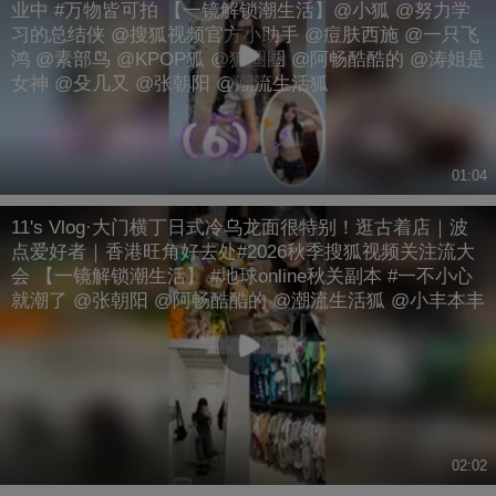
业中 #万物皆可拍 【一镜解锁潮生活】@小狐 @努力学
习的总结侠 @搜狐视频官方小助手 @痘肤西施 @一只飞
鸿 @素部鸟 @KPOP狐 @狐圈圈 @阿畅酷酷的 @涛姐是
女神 @殳几又 @张朝阳 @潮流生活狐
01:04
11's Vlog·大门横丁日式冷乌龙面很特别！逛古着店｜波
点爱好者｜香港旺角好去处#2026秋季搜狐视频关注流大
会 【一镜解锁潮生活】 #地球online秋关副本 #一不小心
就潮了 @张朝阳 @阿畅酷酷的 @潮流生活狐 @小丰本丰
02:02