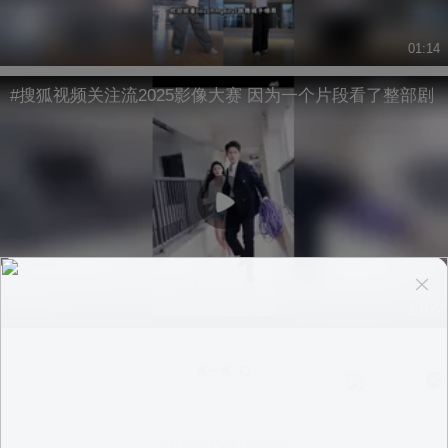
01:14
#搜狐视频关注流2025影像大赛 因为一个片段看了整部剧
20:05
换一换
意见反馈
|
PC版
|
APP专区