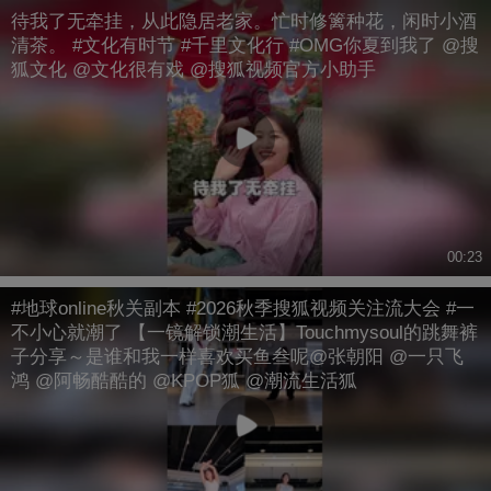
待我了无牵挂，从此隐居老家。忙时修篱种花，闲时小酒
清茶。 #文化有时节 #千里文化行 #OMG你夏到我了 @搜
狐文化 @文化很有戏 @搜狐视频官方小助手
00:23
#地球online秋关副本 #2026秋季搜狐视频关注流大会 #一
不小心就潮了 【一镜解锁潮生活】Touchmysoul的跳舞裤
子分享～是谁和我一样喜欢买鱼叁呢@张朝阳 @一只飞
鸿 @阿畅酷酷的 @KPOP狐 @潮流生活狐