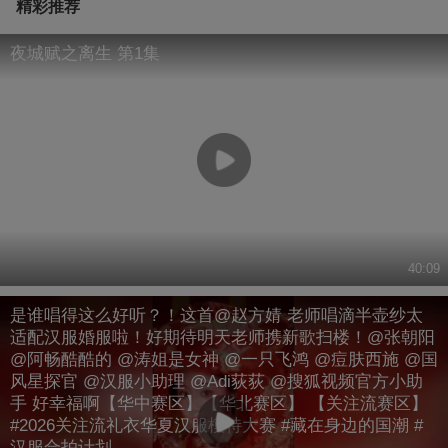
精彩推荐
夜城赋之离生 第1集
40:09
是谁唱得这么好听？！这首@赵方婧 老师唱滴半壶纱太
适配汉服婚服啦！好期待明天老师携新歌扫楼！@张朝阳
@阿畅酷酷的 @涛姐是女神 @一只飞鸿 @痘肤西施 @国
风星探官 @汉服小助理 @Adi荻荻 @搜狐视频官方小助
手 好幸福啊【华中赛区】【华北赛区】 【关注流赛区】
#2026关注流礼衣华夏汉服模特大赛 #藏在身边的国潮 #
汉服合拍计划