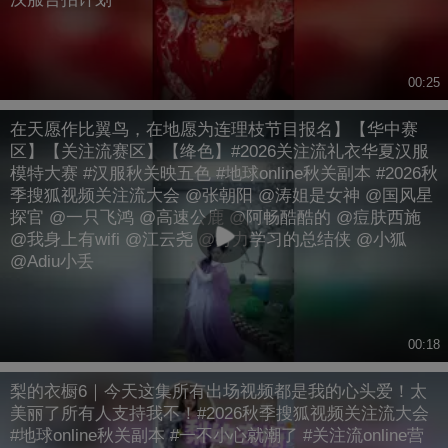
00:25
在天愿作比翼鸟，在地愿为连理枝节目报名】【华中赛
区】【关注流赛区】【绛色】#2026关注流礼衣华夏汉服
模特大赛 #汉服秋关映五色 #地球online秋关副本 #2026秋
季搜狐视频关注流大会 @张朝阳 @涛姐是女神 @国风星
探官 @一只飞鸿 @高速公鹿 @阿畅酷酷的 @痘肤西施
@我身上有wifi @江云尧 @努力学习的总结侠 @小狐
@Adiu小丢
00:18
梨的衣橱6｜今天这集所有出场视频都是我的心头爱！太
美丽了所有人支持我不！#2026秋季搜狐视频关注流大会
#地球online秋关副本 #一不小心就潮了 #关注流online营