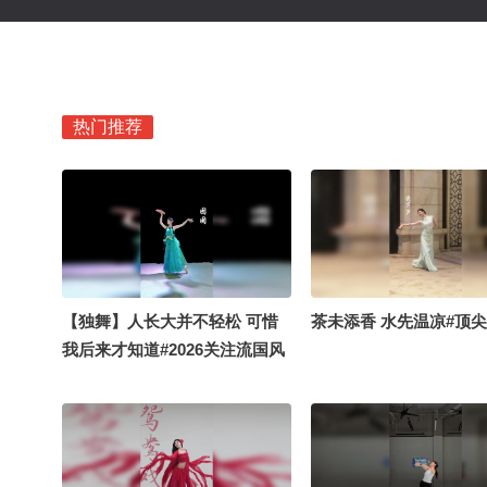
热门推荐
【独舞】人长大并不轻松 可惜
茶未添香 水先温凉#顶
我后来才知道#2026关注流国风
舞乐大赛 #2026关注流国风舞乐
大赛 #顶尖舞者