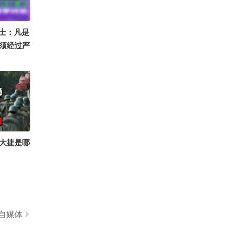
0
你是不是想我了
山院士：凡是
须经过严
大捷是哪
自媒体