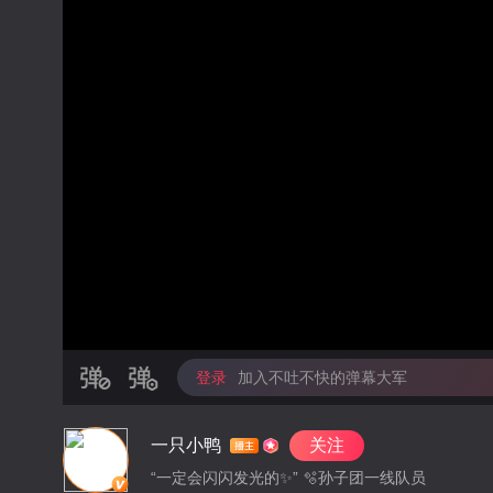
登录
加入不吐不快的弹幕大军
一只小鸭
关注
“一定会闪闪发光的✨” 🫧孙子团一线队员