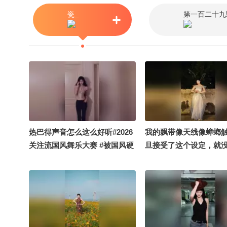
教授 @李旭的散装生物
瓷_
第一百二十九
老师水煮宇宙 @蒋院长
@付虹医生 @虹静的敬
智贤律师
热巴得声音怎么这么好听#2026
我的飘带像天线像蟑螂
关注流国风舞乐大赛 #被国风硬
旦接受了这个设定，就
控了 #顶尖舞者
#顶尖舞者 #被国风硬控
#2026关注流国风舞乐