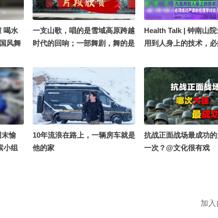
 喝水
一支山歌，唱的是雪域高原跨越
Health Talk | 钟南
流国风舞
时代的回响；一部舞剧，舞的是
用到人身上的技术，必
两代人的命运变迁。《唱支山歌
肃的伦理学讨论
给党听》以真挚的情感、凝练的
舞蹈语言，将历史化作可感可触
的舞台叙事，在光影与律动之
间，见证岁月巨变，也让人读懂
今日幸福生活的来之不易。
#2026关注流舞蹈大赛 #千里文
周末愉
10年流浪在路上，一辆房车就是
抗战正面战场最成功的
化行
索小组
他的家
一次？@文化很有戏
 @萱爸
 @医声
2 @努
 @叁柒
加入
 @晓乐