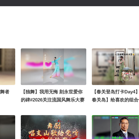
尖舞者
【独舞】我用无悔 刻永世爱你
【春关登岛打卡Day4
的碑#2026关注流国风舞乐大赛
春关岛】给喜欢的组合
#2026关注流舞蹈大赛 #被国风
么体验ㅜㅜ和姐姐们碰
硬控了
候真的幸福晕了 #202
视频关注流大会 #欢迎
岛