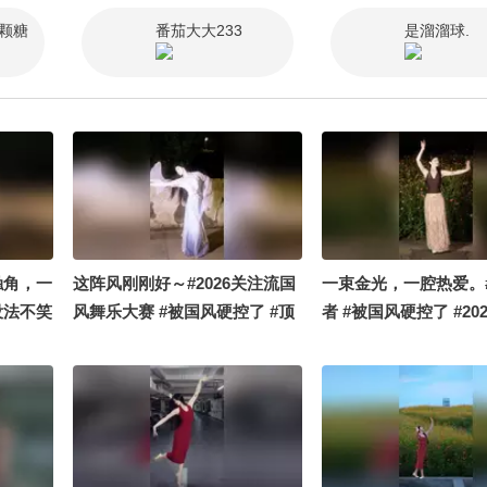
学 @李
颗糖
番茄大大233
是溜溜球.
讲航天
生活 @
触角，一
这阵风刚刚好～#2026关注流国
一束金光，一腔热爱。
没法不笑
风舞乐大赛 #被国风硬控了 #顶
者 #被国风硬控了 #20
了
尖舞者
国风舞乐大赛
大赛