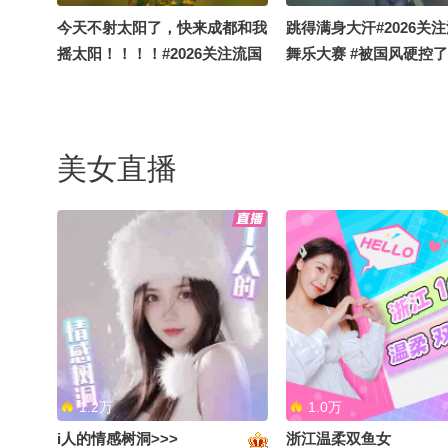
今天不射太阳了，快来成都和我
跳得满身大汗#2026关
摇太阳！！！！#2026关注流国
舞乐大赛 #被国风硬控了
风舞乐大赛 #被国风硬控了 #顶
舞者
尖舞者
美女直播
下班停好车顺便就跳一段吧#顶
快乐或许各有不同，但
尖舞者 #被国风硬控了 #2026关
念永远相通。#2026关
注流国风舞乐大赛
舞乐大赛 #被国风硬控了
舞者
1.2万
1.0万
i人的情感树洞>>>
浙江温柔双鱼女