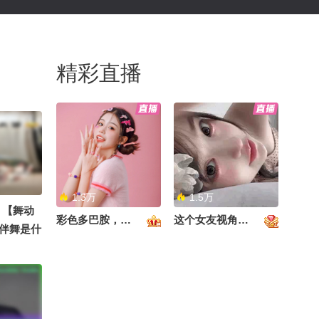
精彩直播
1.3万
1.5万
】【舞动
彩色多巴胺，甜到心里啦！
这个女友视角好治愈~
伴舞是什
上面的时
6春季搜狐
登陆春关