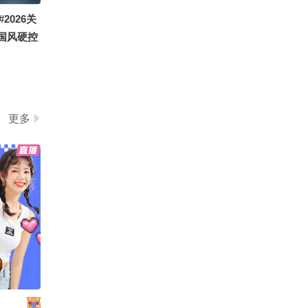
2026关
国风硬控
更多
控了
大赛