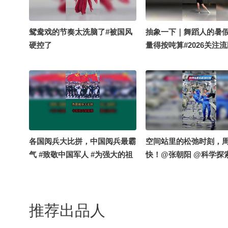
鸳鸯戏的节奏太洗脑了#被国风
抽象一下｜舞蹈人的暑假
硬控了
量得按吨算#2026关注
乐大赛
各国阅兵大比拼，中国阅兵最霸
空间站里的松弛时刻，
气 #致敬中国军人 #为强大的祖
快！@张朝阳 @科学探
国而自豪 #带你看世界
@小丰本丰 @高速公鹿
航天启蒙 @大美兴凯湖
英语 @心悦是我 @溪宝2
推荐出品人
力学习的总结侠 @小狐
不是贰拾壹 @孙悦老师