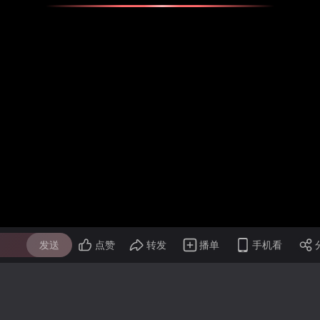
发送
点赞
转发
播单
手机看