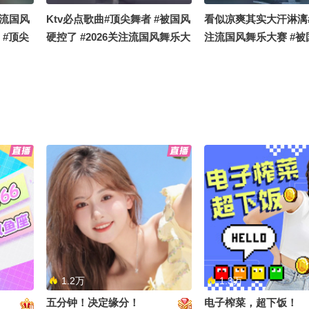
注流国风
Ktv必点歌曲#顶尖舞者 #被国风
看似凉爽其实大汗淋漓#
 #顶尖
硬控了 #2026关注流国风舞乐大
注流国风舞乐大赛 #被
赛
了 #顶尖舞者
遗憾和思
不上班我赚钱养你呀#顶尖舞者
#顶尖舞者 #被国风硬
注流国风
#被国风硬控了 #2026关注流国
#2026关注流国风舞乐
 #顶尖
风舞乐大赛
1.2万
1.3万
五分钟！决定缘分！
电子榨菜，超下饭！