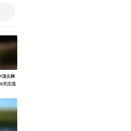
无语公主7
丹妮不是
#顶尖舞
26关注流