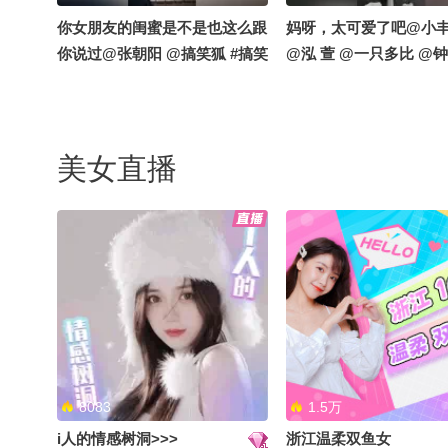
你女朋友的闺蜜是不是也这么跟
妈呀，太可爱了吧@小
你说过@张朝阳 @搞笑狐 #搞笑
@泓 萱 @一只多比 @钟
美女直播
8083
1.5万
i人的情感树洞>>>
浙江温柔双鱼女