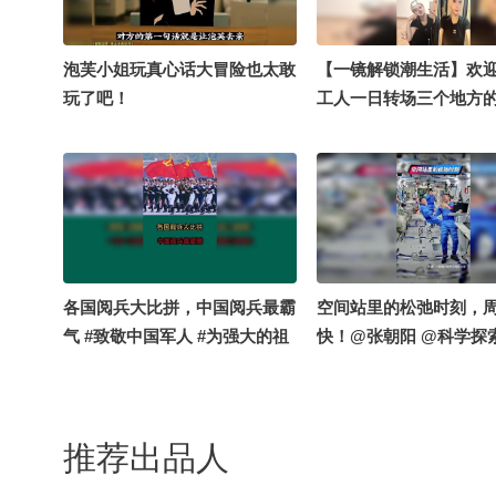
辩 @一颗大虎牙 @小狐
锅酱 @南极小暘 @孙
@晓鸥哥 @袁紫 @要吃
负负酱 @张朝阳 @KPO
泡芙小姐玩真心话大冒险也太敢
【一镜解锁潮生活】欢
素部鸟_火力全开中 @
玩了吧！
工人一日转场三个地方的v
@迪卡普外奥 #2026秋
完全高精力 工作时长超过
频关注流大会 #地球onli
时#2026春季搜狐视频
副本 #2026关注流舞蹈
会 #地球online秋关副本
@KPOP狐 @小狐 @
狐 @张朝阳 @痘肤西施
飞鸿 @搜狐视频官方小
搜狐视频关注流大会
各国阅兵大比拼，中国阅兵最霸
空间站里的松弛时刻，
气 #致敬中国军人 #为强大的祖
快！@张朝阳 @科学探
国而自豪 #带你看世界
@小丰本丰 @高速公鹿
航天启蒙 @大美兴凯湖
英语 @心悦是我 @溪宝2
推荐出品人
力学习的总结侠 @小狐
不是贰拾壹 @孙悦老师