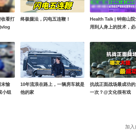
子团毛宁
饭捏 @
P狐 @
迎收看打
终极腿法，闪电五连鞭！
Health Talk | 钟南
城野十一
log
用到人身上的技术，必
季搜狐视
10小
肃的伦理学讨论
ne秋关
关注流大
大赛
潮流生活
 @一只
助手 @
周末愉
10年流浪在路上，一辆房车就是
抗战正面战场最成功的
索小组
他的家
一次？@文化很有戏
 @萱爸
 @医声
2 @努
 @叁柒
加入
 @晓乐