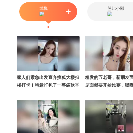
教授 @李旭的散装生物
武悦
芭比小郭
老师水煮宇宙 @蒋院长
@付虹医生 @虹静的敬
智贤律师
家人们紧急出发直奔搜狐大楼扫
粗发的五老哥，新朋友
楼打卡！特意打包了一整袋软乎
见面就要开始比赛，嘿
乎小娃娃当见面礼现场随机逮同
个期待住了#搞笑是一种贡
事、偶遇粉丝统统免费送沉浸式
笑花笑草上线ing #笑花
探秘大厂办公区+线下派送福利
吃大赛 @搞笑狐 @张朝
全程直播，蹲住更新别错过～