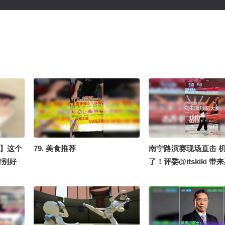
道】这个
79. 美食推荐
南宁路演赛现场直击 
特别好
了！评委@itskiki 带
k一倩 @
《WDA（Whole Differ
@飞天小
Animal）》#2026
不少女的
赛
美丽女人