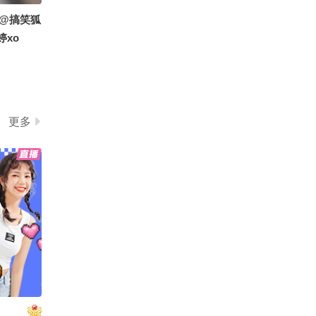
@搞笑狐
婷xo
更多