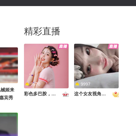
精彩直播
9570
9997
机械姬来
彩色多巴胺，甜到心里啦！
这个女友视角好治愈~
来嘉宾秀
ent
关注流舞蹈大