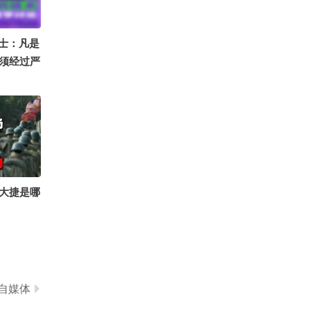
0
天天姐姐长姐姐短 姐姐饿了又不管！
山院士：凡是
须经过严
大捷是哪
自媒体