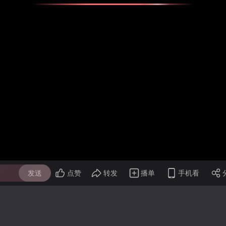
发送
点赞
转发
播单
手机看