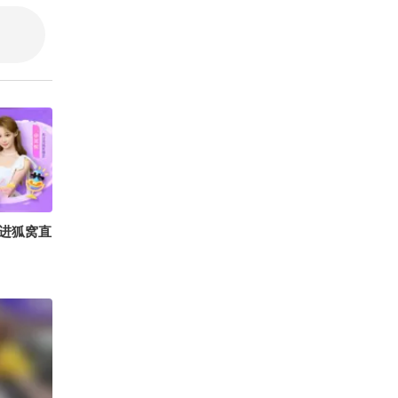
刘刚战损版
陈翔六点
进狐窝直