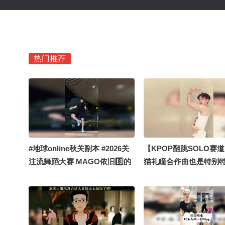
热门推荐
#地球online秋关副本 #2026关
【KPOP翻跳SOLO赛
注流舞蹈大赛 MAGO依旧8️⃣的
猫礼瞳合作曲也是特别
@梅索威 @阿畅酷酷的 @高速
听！@MeiYi611 @win
公鹿 @KPOP狐 @搜狐视频官
汤圆圆圆周 @MAGO 
方小助手 @老公王
橘子 @Benny.波刚 @
JEPUNG_QF @素部鸟_反方三
少女婷 @东东快跑1 @