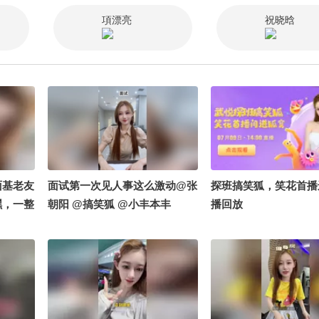
学 @李
項漂亮
祝晓晗
讲航天
生活 @
面基老友
面试第一次见人事这么激动@张
探班搞笑狐，笑花首播
嘿，一整
朝阳 @搞笑狐 @小丰本丰
播回放
献 #
笑草偷
阳