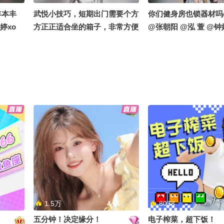
丰本丰
武悦小技巧，短期出门需要个方
你们健身房也锁器材吗
婷xo
方正正适合坐的箱子，非常方便
@张朝阳 @泓 萱 @钟
#出门攻略 @张朝阳 @泓萱520
@搞笑狐
1.5万
8038
五分钟！决定缘分！
电子榨菜，超下饭！