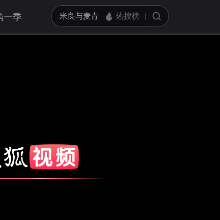
第一季
亮度
标准
饱和度
100
对比度
100
循环播放