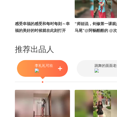
@狐圈圈 #关注流十年一刻 #张
朝阳的英语课十周年
感受幸福的感受和每时每刻～幸
“师姐说，剑修第一课就
福的美好的时候就在此刻打开
马尾”@阿畅酷酷的 @次
张朝阳 @狐学学有知识 #
关注流全国宅舞嘉年华
推荐出品人
李礼礼可欣
跳舞的面面老