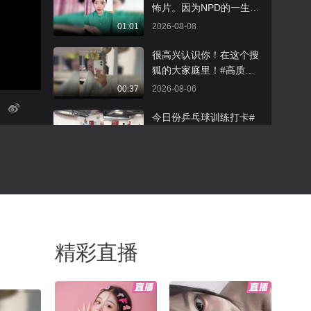
生活与梦想的旅者。期待
怖片。因为NPD的一生，
未来，看张京坤驾驶着纵
是极度依赖自恋供给的，
01:01
2026-08-08
横F700，去探索更多远
别人的崇拜、羡慕、关
方。@张京坤
注，就是他们的供给源。
很高兴认识你！在这个搜
年轻的时候，他们可能会
狐的大家庭里！#高质量
通过自己的外表、精力、
人类生活图鉴
00:37
2026-08-06
权力和地位来获取这些；
但到了晚年，这些所有的
今日份乒乓球训练打卡#
自恋供给源会慢慢消退：
生活趣玩家 #OMG你夏到
他们的外貌会衰老，所以
我了
00:54
2026-08-06
无法再吸引别人的关注；
他们也会退休失权，所以
今日份开工^_^～#张朝阳
不再会有那些阿谀奉承他
的英语课十周年 #千里文
们的下属。因为他们长期
化行 @张朝阳 @阿畅酷
02:42
2026-08-07
喜欢利用他人，当别人真
酷的 @狐圈圈 @涛姐是
切得知他们的心思之后，
女神 @我身上有wifi @颜
十年光阴，初心不改！祝
精彩直播
会对他们渐行渐远；并且
舒 @月涵书舍 @嘿凤梨li
贺《张朝阳的英语课》十
由于他们对待伴侣也很不
ke @包大人玩科学 @小
周年线下课完美收官，祝
02:13
2026-08-06
好，所以也许也会落得妻
马同学努力吖 @小蒋开心
愿张老师再创新程！愿我
离子散的下场。年轻的时
心 @TTErhu @甜甜茵茵
们所有人，都能带着这份
今年立秋不一般，三个特