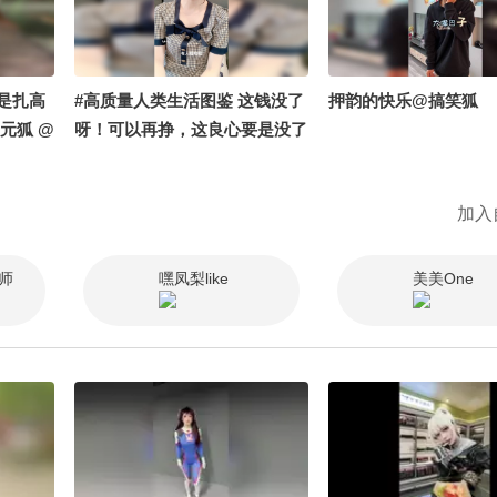
同学努力吖 @月涵书舍
是扎高
#高质量人类生活图鉴 这钱没了
押韵的快乐@搞笑狐
元狐 @
呀！可以再挣，这良心要是没了
2026
呀！可以挣更多哈哈哈哈~
加入
师
嘿凤梨like
美美One