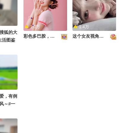
候，他们靠操控伴侣、子
@搜狐卞亮 @Jojo医生 @
坚持的力量，在自己的领
点，告诉你立秋后热不热
女以及其他人来获得权力
剑桥萌叔 @张冠森 @爽
域深耕不辍，日日精进，
00:58
2026-08-06
感；但当子女成年后不再
剧马拉松 @卫然 @星球
让时间见证所有的努力与
受他的摆布，甚至可能会
运动研究中心沙果主任 @
成长！@注册营养师董文
《见到你很高兴》专访EV
1.0万
1.4万
断亲离开，他们也会逐渐
孙悦老师 @春华姐姐 @
翠 @儿科医生芽芽爸爸
NNE：“这个真的很好
搜狐的大
体验到身体的衰弱与无
贝璐璐 @狐厂光影室 @
@妇产科王贵芳医生 @搜
彩色多巴胺，甜到心里啦！
这个女友视角好治愈~
吃…!”中国美食拍卖大会
29:09
2026-08-07
生活图鉴
助。所以当一个NPD逐渐
狐厂大拷问 @嘿凤梨like
狐视频官方小助手 @直播
火热开启！挑战特别料理
变老时，他的恐怖片就会
@搜狐卞亮 @小蒋开心心
狐 @健康狐 @涛姐是女
全员表情管理掉线？
香港殿堂级填词人黎彼得
逐渐上演。#自恋型人格
@小马同学努力吖 @月涵
神 @张朝阳 @小丰本丰
去世 曾参演《鹿鼎记》等
障碍 #心理学
书舍
@成长狐 @小狐 @努力
作品
00:17
2026-08-06
学习的总结侠 @紫秋心理
驿站 @付虹医生 @包大
身定如松，内动如风～你
人玩科学 #关注流十年一
get到了吗？#吕良伟 #养
2526
刻 #张朝阳的英语课十周
生 #运动
00:49
2026-08-04
年
新人甜柚
爱，有例
风～#一
20岁李嫣身穿绿色短袖低
调现身 身形高挑气质和妈
动存档
妈一样
00:18
2026-08-04
你就把世界想象成一个吃