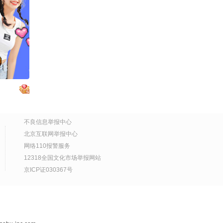
彩虹的原
量好少
觉扑面而
00:40
2026-07-30
酷的 @
第1集：陆家嫡子幼时不
@涛姐是
幸失散《我的古董会说
话》
05:00
2026-07-30
71岁白冰冰发文怀念女
儿：“我生命中的天使”，2
9年前女儿惨遭绑匪虐待
00:20
2026-07-30
撕票离世，曾自曝7年做1
不良信息举报中心
6次试管婴儿：想把女儿
终于可以都发完啦
北京互联网举报中心
生回来
网络110报警服务
2026-07-29
00:17
12318全国文化市场举报网站
京ICP证030367号
Health Talk | 钟南山院
士：凡是用到人身上的技
术，必须经过严肃的伦理
00:37
2026-07-29
学讨论
情绪不挂脸上 挂墙上吗