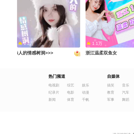
你真是一个坏男孩《badboy》
麦晓雯的手势舞！@次元
涛姐是女神 @痘肤西施
飞鸿 @阿畅酷酷的 @张
1.2万
1.1万
i人的情感树洞>>>
浙江温柔双鱼女
《something》来袭！非常喜欢
每天都要做选择题，dv
热门频道
自媒体
的一首歌
到底喜欢哪个嘛！@次元
涛姐是女神 @痘肤西施
电视剧
综艺
娱乐
搞笑
音乐
纪录片
电影
动漫
飞鸿 @阿畅酷酷的 @张
教育
汽车
新闻
体育
千帆
军事
舞蹈
1.2万
1.3万
哥哥来线上偶遇~
轻声助眠，睡个好觉~