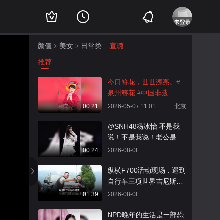
颜值
美女
日常类
宣璐
>
>
|
推荐
今日簪花，世世漂亮。#
泉州簪花 #中国非遗
00:21
2026-05-07 11:01
北京
@SNH48杨冰怡 不是我
说！不是我说！老公是一
种感觉！鲨疯！@张朝阳
00:24
2026-08-08
@小丰本丰 @阿畅酷酷的
@不爱吃水煎饺qa @呱唧
纵横F700活动现场，遇到
呱唧不是鱼 @刘一杯 @
自行车三项世界吉尼斯纪
迪卡普外奥
录保持者—张京坤。两轮
01:39
2026-08-08
上他是挑战地心引力的骑
行玩家，四轮里他是装载
NPD晚年的生活是一部恐