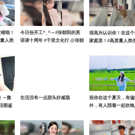
没错啦！
今日份开工^_^～#张朝阳的英
很高兴认识你！在这个
质量人类
语课十周年 #千里文化行 @张朝
家庭里！#高质量人类
阿畅酷酷
阳 @阿畅酷酷的 @狐圈圈 @涛
本丰
姐是女神 @我身上有wifi @颜
舒 @月涵书舍 @嘿凤梨like @
包大人玩科学 @小马同学努力
吖 @小蒋开心心 @TTErhu @
甜甜茵茵 @搜狐卞亮 @Jojo医
生 @剑桥萌叔 @张冠森 @爽剧
 ～微
生活没有一点甜头好减脂
祝你在这个夏天，有偏
马拉松 @卫然 @星球运动研究
活图鉴
外，有人陪着一起吹晚
中心沙果主任 @孙悦老师 @春
秒入夏的旋律 #我的心
华姐姐 @贝璐璐 @狐厂光影室
#16秒拍什么 #dailyart
@狐厂大拷问 @嘿凤梨like @
搜狐卞亮 @小蒋开心心 @小马