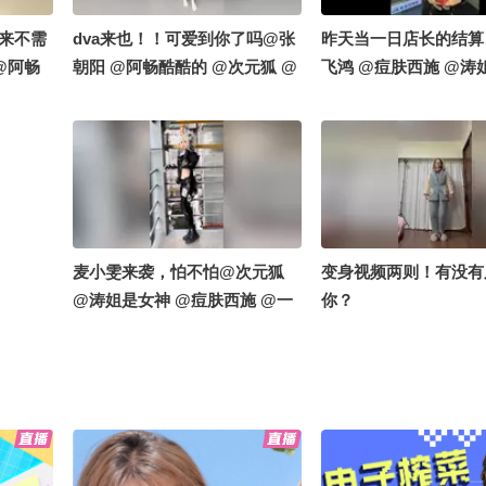
从来不需
dva来也！！可爱到你了吗@张
昨天当一日店长的结算
@阿畅
朝阳 @阿畅酷酷的 @次元狐 @
飞鸿 @痘肤西施 @涛
痘肤西施
涛姐是女神 @痘肤西施 @一只
@次元狐 @阿畅酷酷的
 最后有
飞鸿
阳 下次再去河南吃烩
麦小雯来袭，怕不怕@次元狐
变身视频两则！有没有
@涛姐是女神 @痘肤西施 @一
你？
只飞鸿 @阿畅酷酷的 @张朝阳