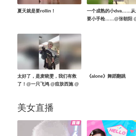
夏天就是要rollin！
一个成熟的小dva……
要小手枪……@张朝阳 
酷酷的 @一只飞鸿 @
@涛姐是女神 @次元狐
这套衣服的美丽自拍！~
太好了，是麦晓雯，我们有救
《alone》舞蹈翻跳
了！@一只飞鸿 @痘肤西施 @
涛姐是女神 @次元狐 @阿畅酷
酷的 @张朝阳
美女直播