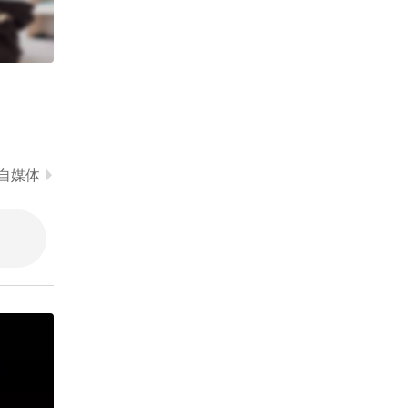
汉堡比赛，赢家的奖励也
是吃汉堡，那赢不赢还重
00:49
2026-08-03
要么！
抓住三伏40天！排湿“黄
金期”多吃这几种碳水，湿
气连根清!
00:47
2026-08-03
张柏芝为大儿子庆祝19岁
自媒体
生日 Lucas长相帅气遗传
爸妈高颜值
00:12
2026-08-03
鱼鱼鱼脑壳
7分36秒，暑假旅行超长vl
og安排上了#定格夏日美
好 #旅行地推荐大赛 #星
07:35
2026-08-02
光计划 #演员肖添仁
差点步入上流社会#富婆 #
脱口秀 #嘉宝
01:18
2026-08-02
金像奖影后卫诗雅拍戏突