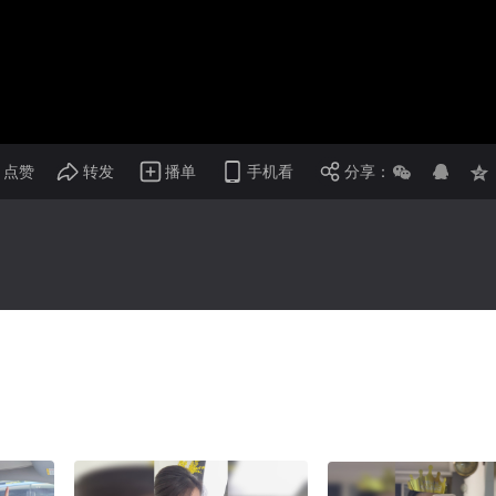
画面色彩调整
倍速
点赞
转发
播单
手机看
分享：