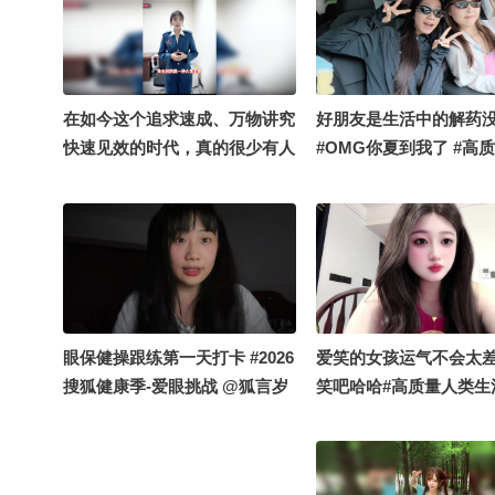
在如今这个追求速成、万物讲究
好朋友是生活中的解药
快速见效的时代，真的很少有人
#OMG你夏到我了 #高
愿意沉下心，长期守住同一件
生活图鉴 @张朝阳 @
事。十年日复一日的准时开播，
的 @涛姐是女神 @小丰
两千多场直播，把一件看似普通
的小事稳稳坚持下来。相比课堂
本身，这份坚持更加难能可贵。
在这长久的陪伴里，我们学到的
不止有英语，更是一种人生态
眼保健操跟练第一天打卡 #2026
爱笑的女孩运气不会太差
度。十年讲台，七年相伴。何其
搜狐健康季-爱眼挑战 @狐言岁
笑吧哈哈#高质量人类生
有幸，一路同行。期待《张朝阳
语
的英语课》十周年线下英语课，
下一个十年我们继续#OMG你夏
到我了 @张朝阳 @阿畅酷酷的