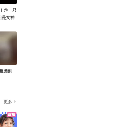
发意外重伤 缝合超50针后
！@一只
已全面停工
00:27
2026-08-02
姐是女神
小酒窝逛夜市享受没有妈
 @张朝
妈的夜宵 开心直呼：没有
面！
人能管着我了
00:30
2026-08-02
冉莹颖自曝未婚先孕放弃
进央视机会 办婚礼时已怀
孕4个月
00:27
2026-08-02
反差到
在宗门什么地位？@次元
狐 @阿畅酷酷的 @搜狐
体育 @张朝阳 #2026关注
00:10
2026-08-01
流星舞银河全国宅舞大赛
#2026关注流全国宅舞嘉
李小璐公开与贾乃亮真实
更多
年华
离婚时间！回应当年“做头
发”的梗
00:14
2026-07-31
发现了一款宝藏零食就是