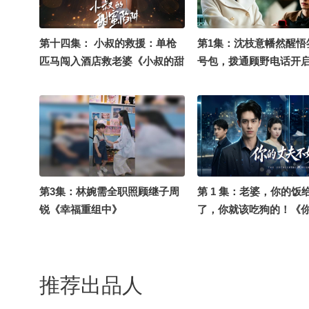
第十四集： 小叔的救援：单枪
第1集：沈枝意幡然醒悟
匹马闯入酒店救老婆《小叔的甜
号包，拨通顾野电话开
蜜陷阱》
（再见，姜寒声）
第3集：林婉需全职照顾继子周
第 1 集：老婆，你的饭
锐《幸福重组中》
了，你就该吃狗的！《
不好惹》
推荐出品人