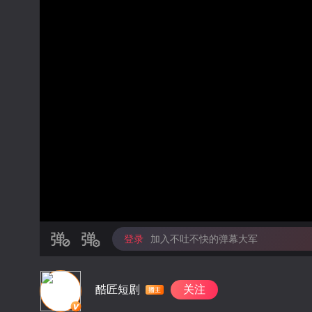
登录
加入不吐不快的弹幕大军
酷匠短剧
关注