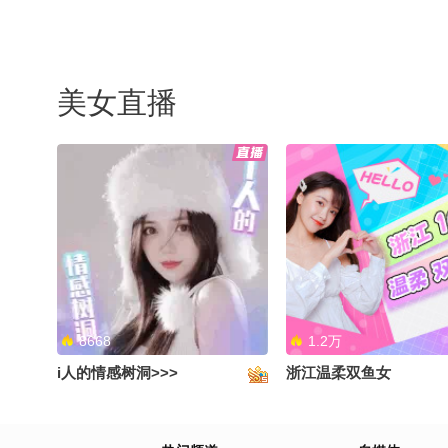
美女直播
8668
1.2万
i人的情感树洞>>>
浙江温柔双鱼女