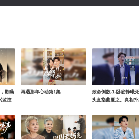
情，欺瞒
再遇那年心动第1集
致命倒数-1-卧底静曦
《监控
头直指曲夏之。真相扑
各方势力在谎言与阴谋