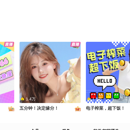
1.4万
1.5万
五分钟！决定缘分！
电子榨菜，超下饭！