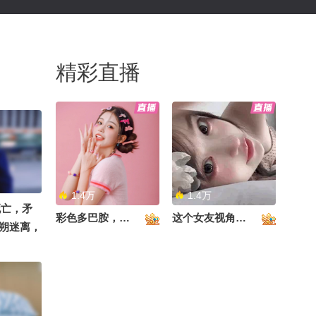
精彩直播
1.4万
1.4万
死亡，矛
彩色多巴胺，甜到心里啦！
这个女友视角好治愈~
朔迷离，
中角力。