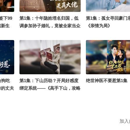
签下99
第1集：十年隐姓埋名归国，低
第1集：孤女寻回豪门
启新生
调参加孙子婚礼，竟被全家当众
《亲情为局》
嫌弃！《回国老奶竟是真大佬》
给狗吃
第1集：下山历劫？开局好感度
绝世神医不要惹第1集
你的丈夫
绑定系统——《高手下山，攻略
就变强》
加入