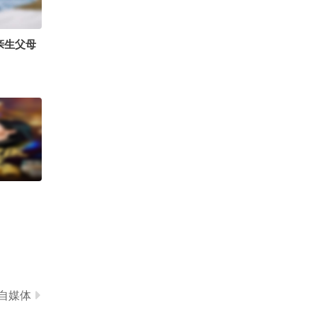
0
辣妹子晴天已上线
亲生父母
自媒体