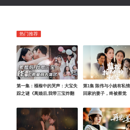
热门推荐
第一集：襁褓中的哭声：大宝失
第1集 陈伟与小姚有私
踪之谜《离婚后,我带三宝炸翻
回家的妻子，终被察觉 
首富前夫集团》
拍不到的秘密》