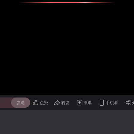
发送
点赞
转发
播单
手机看