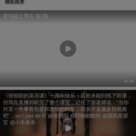
精彩推荐
夜城赋之离生 第1集
40:09
《张朝阳的英语课》十周年快乐！虽然未能到线下听课，
但我在直播间听完了整个课堂，记住了张老师说：“当你
对某一件事有热爱和激情的时候，就多开直播多拍视频
吧”，so I just do it! @张朝阳 @阿畅酷酷的 @国风星探
官 @小丰本丰