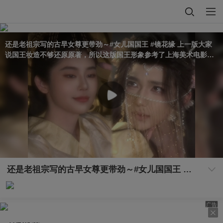
还是老祖宗写的古早女尊更带劲～#女儿国国王 #镜花缘 上一版大家
说国王妆造不够还原原著，所以这版国王形象参考了上海美术电影制
片厂版️希望大家喜欢#2026关注流礼衣华夏汉服模特大赛
还是老祖宗写的古早女尊更带劲～#女儿国国王 #镜花缘 上一版大家说国王妆造不够还原原著，所以这版国王形象参考了上海美术电影制片厂版️希望大家喜欢#2026关注流礼衣华夏汉服模特大赛
广告