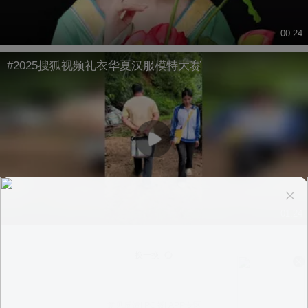
00:24
#2025搜狐视频礼衣华夏汉服模特大赛
01:24
换一换
意见反馈
|
PC版
|
APP专区