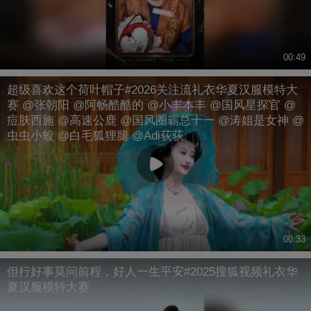
00:49
超级喜欢这个荷叶帽子#2026关注流礼衣华夏汉服模特大
赛 @张朝阳 @阿畅酷酷的 @小丰本丰 @国风星探官 @
痘肤西施 @高速公鹿 @国风圈霸总十一 @涛姐是女神 @
虫虫小蛟 @白毛狐狸腿 @Adi荻荻
00:33
但行好事莫问前程，好人一生平安#2025搜狐视频礼衣华
夏汉服模特大赛