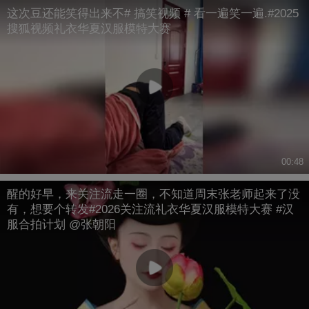
这次豆还能笑得出来不# 搞笑视频 # 看一遍笑一遍.#2025
搜狐视频礼衣华夏汉服模特大赛
00:48
醒的好早，来关注流走一圈，不知道周末张老师起来了没
有，想要个转发#2026关注流礼衣华夏汉服模特大赛 #汉
服合拍计划 @张朝阳