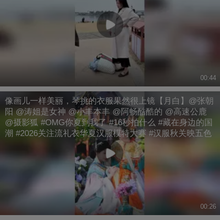
00:44
像画儿一样美丽，琴挑的衣服果然很上镜【月白】@张朝
阳 @涛姐是女神 @小丰本丰 @阿畅酷酷的 @高速公鹿
@摄影狐 #OMG你夏到我了 #16秒拍什么 #藏在身边的国
潮 #2026关注流礼衣华夏汉服模特大赛 #汉服秋关映五色
00:26