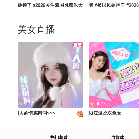
硬控了 #2026关注流国风舞乐大
者 #被国风硬控了 #202
赛
国风舞乐大赛
美女直播
下班停好车顺便就跳一段吧#顶
#顶尖舞者 #被国风硬控
尖舞者 #被国风硬控了 #2026关
#2026关注流国风舞乐
注流国风舞乐大赛
1.4万
8827
i人的情感树洞>>>
浙江温柔双鱼女
快乐或许各有不同，但遗憾和思
我的飘带像天线像蟑螂
热门频道
自媒体
念永远相通。#2026关注流国风
旦接受了这个设定，就