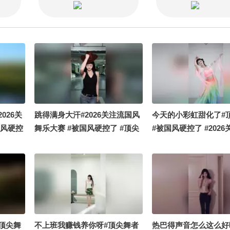
026关
跳得满身大汗#2026关注流国风
今天的小彩虹甜化了#
国风硬控
舞乐大赛 #被国风硬控了 #顶尖
#被国风硬控了 #202
舞者
风舞乐大赛
顶尖舞
不上班我赚钱养你呀#顶尖舞者
热巴得声音怎么这么好听