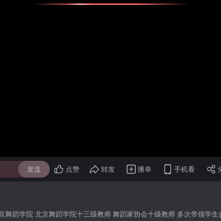
发送
点赞
转发
播单
手机看