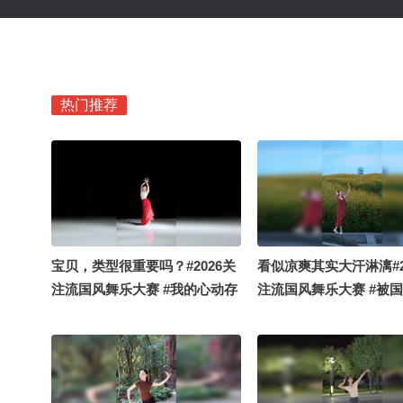
热门推荐
宝贝，类型很重要吗？#2026关
看似凉爽其实大汗淋漓#2
注流国风舞乐大赛 #我的心动存
注流国风舞乐大赛 #被
档
了 #顶尖舞者