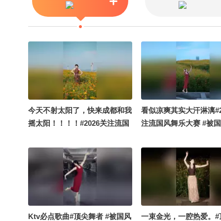
今天不射太阳了，快来成都和我
看似凉爽其实大汗淋漓#2
摇太阳！！！！#2026关注流国
注流国风舞乐大赛 #被
风舞乐大赛 #被国风硬控了 #顶
了 #顶尖舞者
尖舞者
Ktv必点歌曲#顶尖舞者 #被国风
一束金光，一腔热爱。#