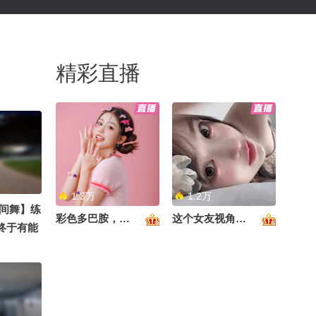
精彩直播
1.3万
1.2万
间舞】练
彩色多巴胺，甜到心里啦！
这个女友视角好治愈~
终于有能
搜狐视频国
季搜狐视频