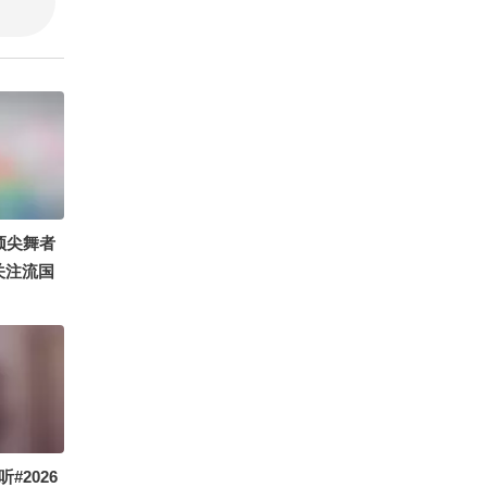
顶尖舞者
6关注流国
#2026