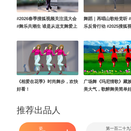
#2026春季搜狐视频关注流大会
舞蹈｜再唱山歌给党听 
#舞乐共潮生 谁是从这支舞爱上
乐反骨行动 #2025搜狐
我的？？
翻跳大赛
《相爱在花季》时尚舞步，欢快
广场舞《玛尼情歌》藏
好看！
美大气，歌醉舞美简单
推荐出品人
瓷_
第一百二十九