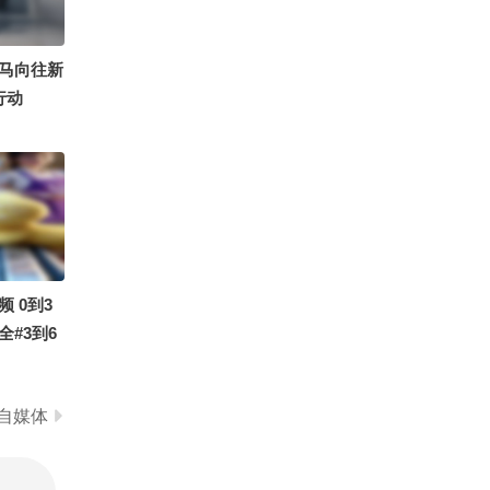
0
古筝国风仙女沫沫吖
马向往新
行动
 0到3
#3到6
动画片#益
自媒体
无语公主7
丹妮不是