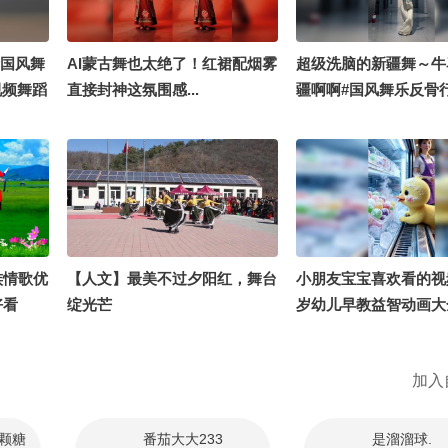
#国风舞
AI蒙古舞也太绝了！红裙配烟雾
超级洗脑的新疆舞～牛
视频舞蹈
直接封神这氛围感...
疆啊啊#国风舞乐反骨
族情歌优
【人文】最美不过夕阳红，舞台
小朋友宝宝喜欢看的视频
好看
绽光芒
岁幼儿早教益智动画大全
岁儿童益智早教动画#
智动画早教
加入
颗糖
番茄大大233
是溜溜球.