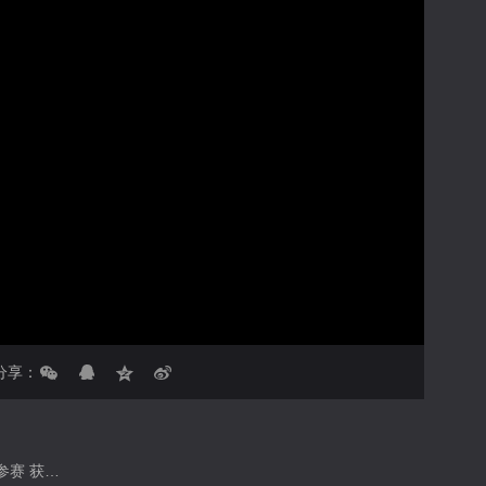
亮度
标准
饱和度
100
对比度
100
循环播放
画面色彩调整
倍速
分享：
舞蹈教育硕士 资深中国舞教师 教龄10年 进修于北京舞蹈学院 北京舞蹈学院十三级教师 舞蹈家协会十级教师 多次带领学生参赛 获海外桃李杯金奖特金奖 阳光少年金奖 舞韵杯金奖 小荷风采金奖等 累积粉丝34万+ 累积获赞360万+