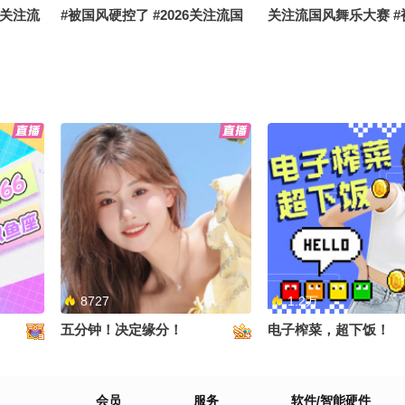
6关注流
#被国风硬控了 #2026关注流国
关注流国风舞乐大赛 #
风舞乐大赛
控了 #顶尖舞者
了
这阵风刚刚好～#2026关注流国
一秒进入“晴川”的世界#
大赛
风舞乐大赛 #被国风硬控了 #顶
注流国风舞乐大赛 #被
尖舞者
了 #顶尖舞者
8727
1.2万
五分钟！决定缘分！
电子榨菜，超下饭！
触角，一
会员
服务
软件/智能硬件
没法不笑