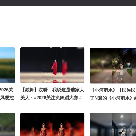
026关
【独舞】哎呀，我说这是谁家大
《小河淌水》【民族民
国风硬控
美人～#2026关注流舞蹈大赛 #
了N遍的《小河淌水》
顶尖舞者
看的版本了！#2025
风舞乐大赛 #2025秋
播主大会