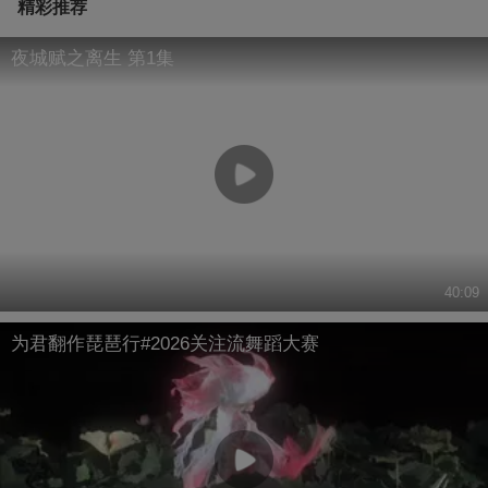
精彩推荐
夜城赋之离生 第1集
40:09
为君翻作琵琶行#2026关注流舞蹈大赛