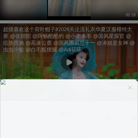
00:18
超级喜欢这个荷叶帽子#2026关注流礼衣华夏汉服模特大
赛 @张朝阳 @阿畅酷酷的 @小丰本丰 @国风星探官 @
痘肤西施 @高速公鹿 @国风圈霸总十一 @涛姐是女神 @
虫虫小蛟 @白毛狐狸腿 @Adi荻荻
00:33
换一换
意见反馈
|
PC版
|
APP专区