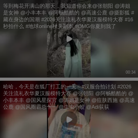
等到梅花开满山的那天，我知道你会来@张朝阳 @涛姐
是女神 @小丰本丰 @阿畅酷酷的 @高速公鹿 @摄影狐 #
藏在身边的国潮 #2026关注流礼衣华夏汉服模特大赛 #16
秒拍什么 #地球online秋关副本 #OMG你夏到我了
00:34
哈哈，今天是在狐厂打工的一天～#汉服合拍计划 #2026
关注流礼衣华夏汉服模特大赛 @张朝阳 @阿畅酷酷的 @
小丰本丰 @国风星探官 @涛姐是女神 @痘肤西施 @高速
公鹿 @国风圈霸总十一 @虫虫小蛟 @Adi荻荻