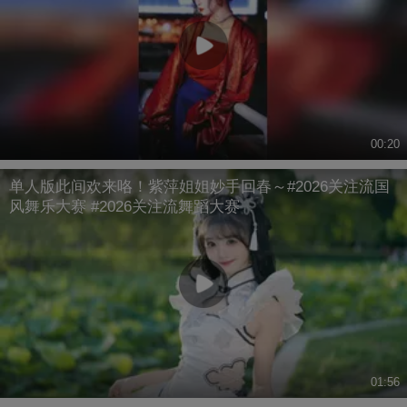
00:20
单人版此间欢来咯！紫萍姐姐妙手回春～#2026关注流国
风舞乐大赛 #2026关注流舞蹈大赛
01:56