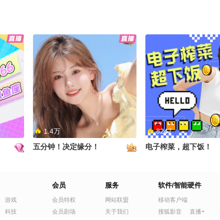
1.4万
8247
五分钟！决定缘分！
电子榨菜，超下饭！
会员
服务
软件/智能硬件
游戏
会员特权
网站联盟
移动客户端
科技
会员剧场
关于我们
搜狐影音
直播+