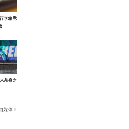
0
你的邻家妹妹~
行李箱竟
疑
招来杀身之
自媒体