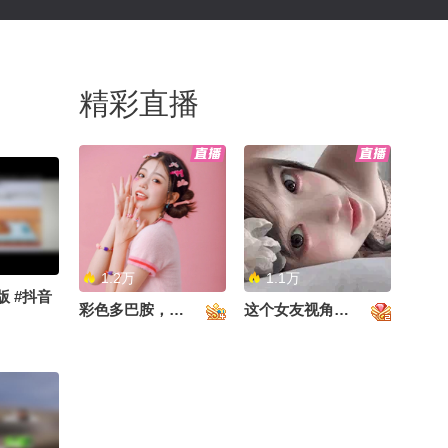
精彩直播
1.2万
1.1万
版 #抖音
彩色多巴胺，甜到心里啦！
这个女友视角好治愈~