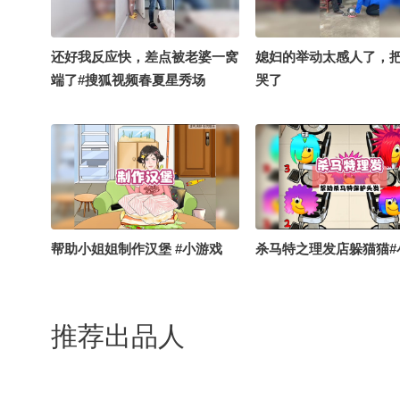
还好我反应快，差点被老婆一窝
媳妇的举动太感人了，
端了#搜狐视频春夏星秀场
哭了
帮助小姐姐制作汉堡 #小游戏
杀马特之理发店躲猫猫#
推荐出品人