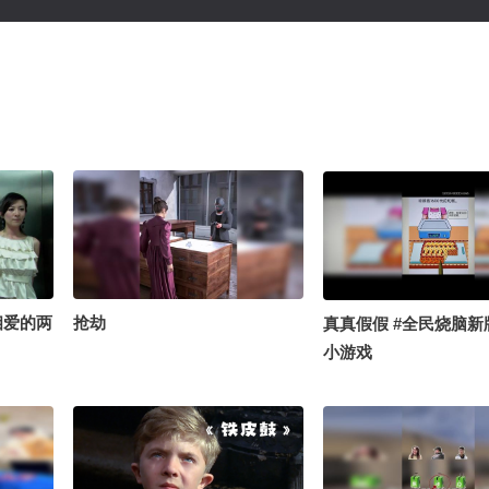
相爱的两
抢劫
真真假假 #全民烧脑新
小游戏