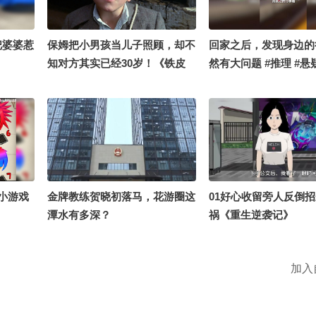
把婆婆惹
保姆把小男孩当儿子照顾，却不
回家之后，发现身边的
知对方其实已经30岁！《铁皮
然有大问题 #推理 #悬
鼓》
小游戏
金牌教练贺晓初落马，花游圈这
01好心收留旁人反倒
潭水有多深？
祸《重生逆袭记》
加入