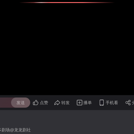
发送
点赞
转发
播单
手机看
多剧场@龙龙剧社