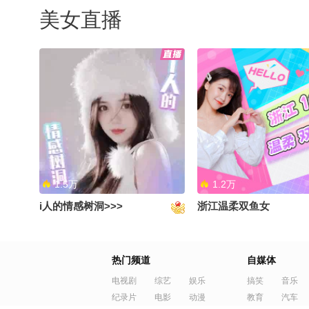
美女直播
1.5万
1.2万
i人的情感树洞>>>
浙江温柔双鱼女
热门频道
自媒体
电视剧
综艺
娱乐
搞笑
音乐
纪录片
电影
动漫
教育
汽车