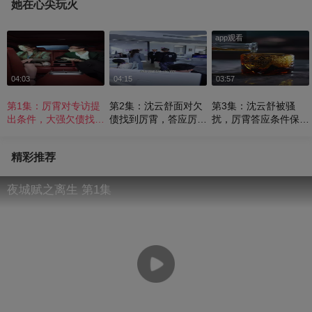
她在心尖玩火
app观看
04:03
04:15
03:57
第1集：厉霄对专访提
第2集：沈云舒面对欠
第3集：沈云舒被骚
出条件，大强欠债找沈
债找到厉霄，答应厉霄
扰，厉霄答应条件保护
云舒 《她在心尖玩
条件 《她在心尖玩
沈云舒 《她在心尖玩
火》
火》
火》
精彩推荐
夜城赋之离生 第1集