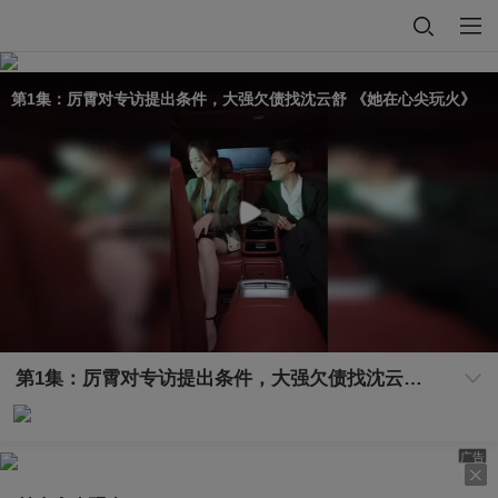
第1集：厉霄对专访提出条件，大强欠债找沈云舒 《她在心尖玩火》
第1集：厉霄对专访提出条件，大强欠债找沈云舒 《她在心尖玩火》
广告