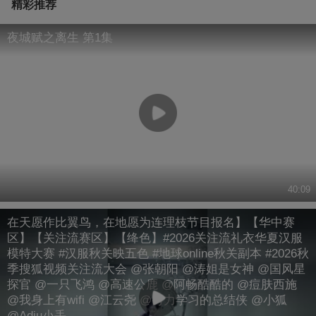
精彩推荐
夜城赋之离生 第1集
40:09
在天愿作比翼鸟，在地愿为连理枝节目报名】【华中赛
区】【关注流赛区】【绛色】#2026关注流礼衣华夏汉服
模特大赛 #汉服秋关映五色 #地球online秋关副本 #2026秋
季搜狐视频关注流大会 @张朝阳 @涛姐是女神 @国风星
探官 @一只飞鸿 @高速公鹿 @阿畅酷酷的 @痘肤西施
@我身上有wifi @江云尧 @努力学习的总结侠 @小狐
@Adiu小丢