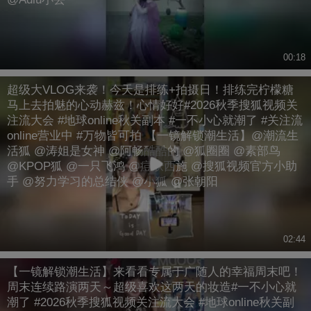
00:18
超级大VLOG来袭！今天是排练+拍摄日！排练完柠檬糖
马上去拍魅的心动赫兹！心情好好#2026秋季搜狐视频关
注流大会 #地球online秋关副本 #一不小心就潮了 #关注流
online营业中 #万物皆可拍 【一镜解锁潮生活】@潮流生
活狐 @涛姐是女神 @阿畅酷酷的 @狐圈圈 @素部鸟
@KPOP狐 @一只飞鸿 @痘肤西施 @搜狐视频官方小助
手 @努力学习的总结侠 @小狐 @张朝阳
02:44
【一镜解锁潮生活】来看看专属于广随人的幸福周末吧！
周末连续路演两天～超级喜欢这两天的妆造#一不小心就
潮了 #2026秋季搜狐视频关注流大会 #地球online秋关副