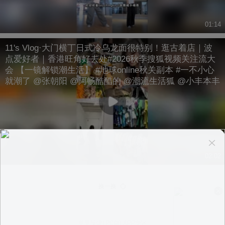
01:14
11's Vlog·大门横丁日式冷乌龙面很特别！逛古着店｜波
点爱好者｜香港旺角好去处#2026秋季搜狐视频关注流大
会 【一镜解锁潮生活】 #地球online秋关副本 #一不小心
就潮了 @张朝阳 @阿畅酷酷的 @潮流生活狐 @小丰本丰
02:02
换一换
意见反馈
|
PC版
|
APP专区