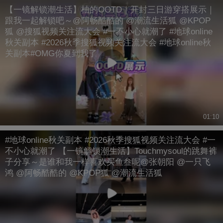
【一镜解锁潮生活】柚的OOTD｜开封三日游穿搭展示｜
跟我一起解锁吧～@阿畅酷酷的 @潮流生活狐 @KPOP
狐 @搜狐视频关注流大会 #一不小心就潮了 #地球online
秋关副本 #2026秋季搜狐视频关注流大会 #地球online秋
关副本#OMG你夏到我了
01:10
#地球online秋关副本 #2026秋季搜狐视频关注流大会 #一
不小心就潮了 【一镜解锁潮生活】Touchmysoul的跳舞裤
子分享～是谁和我一样喜欢买鱼叁呢@张朝阳 @一只飞
鸿 @阿畅酷酷的 @KPOP狐 @潮流生活狐