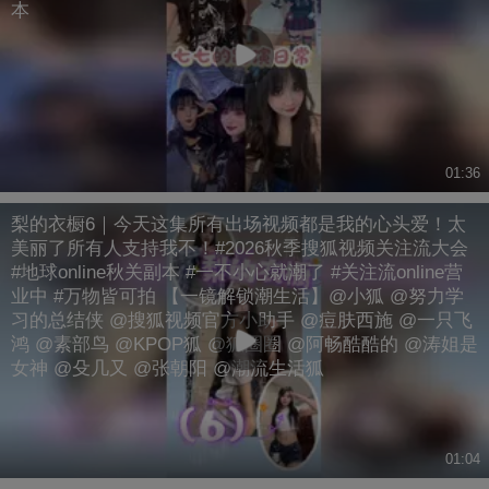
本
01:36
梨的衣橱6｜今天这集所有出场视频都是我的心头爱！太
美丽了所有人支持我不！#2026秋季搜狐视频关注流大会
#地球online秋关副本 #一不小心就潮了 #关注流online营
业中 #万物皆可拍 【一镜解锁潮生活】@小狐 @努力学
习的总结侠 @搜狐视频官方小助手 @痘肤西施 @一只飞
鸿 @素部鸟 @KPOP狐 @狐圈圈 @阿畅酷酷的 @涛姐是
女神 @殳几又 @张朝阳 @潮流生活狐
01:04