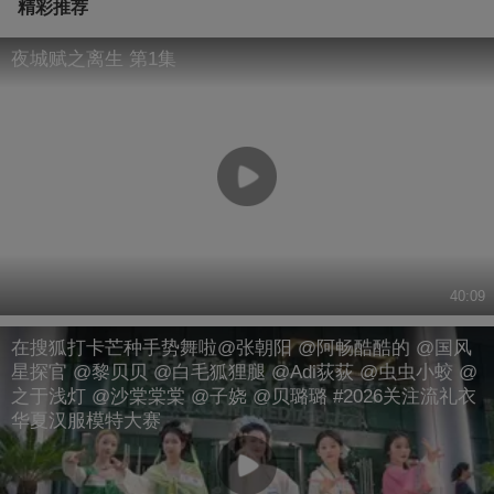
精彩推荐
夜城赋之离生 第1集
40:09
在搜狐打卡芒种手势舞啦@张朝阳 @阿畅酷酷的 @国风
星探官 @黎贝贝 @白毛狐狸腿 @Adi荻荻 @虫虫小蛟 @
之于浅灯 @沙棠棠棠 @子娆 @贝璐璐 #2026关注流礼衣
华夏汉服模特大赛