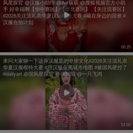
风星探官 @汉服小助理 @Adi荻荻 @搜狐视频官方小助
手 好幸福啊【华中赛区】【华北赛区】 【关注流赛区】
#2026关注流礼衣华夏汉服模特大赛 #藏在身边的国潮 #
汉服合拍计划
00:25
来问大家聊一下这身汉服里的中华文化#2026关注流礼衣
华夏汉服模特大赛 #用汉服点亮城市地图 #被国风硬控了
#dailyart @国风星探官 @张朝阳 @一只飞鸿
01:03