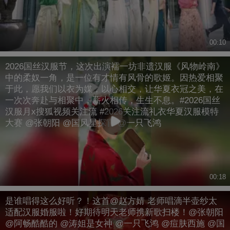
00:10
2026国丝汉服节，这次出演襦一坊非遗汉服《风物岭南》
中的柔奴一角，是一位有才情有风骨的歌姬。因热爱相聚
于此，愿我们以衣为媒，以心相交，让华夏衣冠之美，在
一次次奔赴与相聚中，薪火相传，生生不息。#2026国丝
汉服月x搜狐视频关注流 #2026关注流礼衣华夏汉服模特
大赛 @张朝阳 @国风星探官 @一只飞鸿
00:18
是谁唱得这么好听？！这首@赵方婧 老师唱滴半壶纱太
适配汉服婚服啦！好期待明天老师携新歌扫楼！@张朝阳
@阿畅酷酷的 @涛姐是女神 @一只飞鸿 @痘肤西施 @国