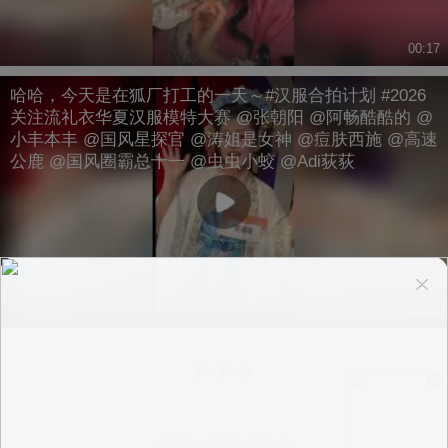
00:17
哈哈，今天是在狐厂打工的一天～#汉服合拍计划 #2026
关注流礼衣华夏汉服模特大赛 @张朝阳 @阿畅酷酷的 @
小丰本丰 @国风星探官 @涛姐是女神 @痘肤西施 @高速
公鹿 @国风圈霸总十一 @虫虫小蛟 @Adi荻荻
00:18
换一换
意见反馈
|
PC版
|
APP专区