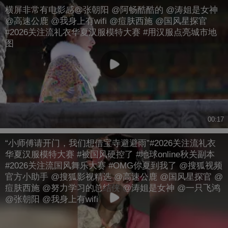
横屏非常有电影感@张朝阳 @阿畅酷酷的 @涛姐是女神
@高速公鹿 @我身上有wifi @痘肤西施 @国风星探官
#2026关注流礼衣华夏汉服模特大赛 #用汉服点亮城市地
图
00:17
“小师傅请开门，我们想借宝寺避避雨”#2026关注流礼衣
华夏汉服模特大赛 #被国风硬控了 #地球online秋关副本
#2026关注流国风舞乐大赛 #OMG你夏到我了 @搜狐视频
官方小助手 @搜狐影视精选 @高速公鹿 @国风星探官 @
痘肤西施 @努力学习的总结侠 @涛姐是女神 @一只飞鸿
@张朝阳 @我身上有wifi