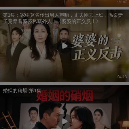
02:52
第1集：家中莫名传出男人声响，丈夫刚去上班，温柔妻
子竟背着婆婆私藏外人！《婆婆的正义反击》
04:13
婚姻的硝烟-第1集