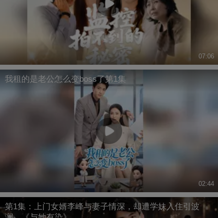
07:06
我租的是老公怎么变boss了第1集
02:44
第1集：上门女婿李峰与妻子情深，却遭学妹入住引波
澜。《与她有染》