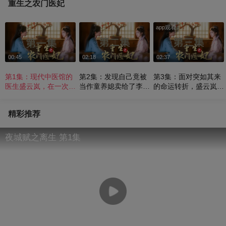
重生之农门医妃
app观看
00:45
02:18
02:37
第1集：现代中医馆的
第2集：发现自己竟被
第3集：面对突如其来
医生盛云岚，在一次意
当作童养媳卖给了李家
的命运转折，盛云岚没
外中穿越至古代农村
——《重生之农门医
有沉沦，而是迅速调整
——《重生之农门医
妃》
心态——《重生之农门
精彩推荐
妃》
医妃》
夜城赋之离生 第1集