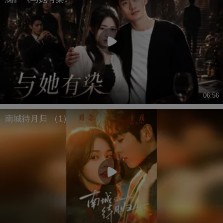
06:56
南城待月归 （1）