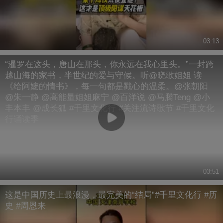
03:13
“暹罗在这头，唐山在那头，你永远在我心里头。”一封跨
越山海的家书，半世纪的爱与守候。听@晓歌姐姐 读
《给阿嬷的情书》，每一句都是戳心的温柔。@张朝阳
@朱一静 @高能量姐姐麻宁 @百洋说 @马腾Teng @小
丰本丰 @成长狐 #千里文化行 #关注流诗歌节 #千里文化
行诵读季
03:51
这是中国历史上最浪漫，最完美的“结局”#千里文化行 #历
史 #周恩来