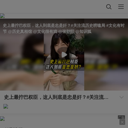
史上最拧巴权臣，这人到底是忠是奸？#关注流历史唠嗑局 #文化有时
节 @历史真相馆 @文化很有戏 @张朝阳 @知识狐
史上最拧巴权臣，这人到底是忠是奸？#关注流历史唠嗑局 #文化有时节 @历史真相馆 @文化很有戏 @张朝阳 @知识狐
广告