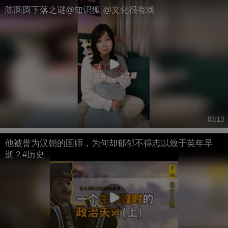
陈圆圆下落之谜@知识狐 @文化很有戏
03:13
他被誉为汉朝的国师，为何却郁郁不得志以致于英年早
逝？#历史