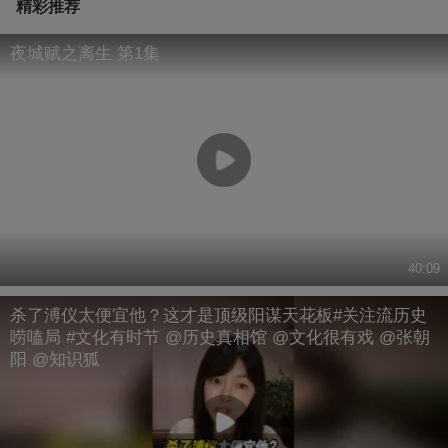
精彩推荐
夜城赋之离生 第1集
40:09
杀了溥仪太便宜他？这才是顶级阳谋天花板#关注流历史
唠嗑局 #文化有时节 @历史真相馆 @文化很有戏 @张朝
阳 @知识狐