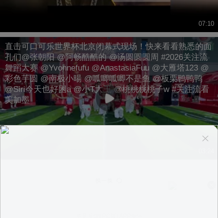
07:10
直击可口可乐世界杯北京闭幕式现场！快来看看熟悉的面
孔们@张朝阳 @阿畅酷酷的 @汤圆圆圆周 #2026关注流
舞蹈大赛 @Yvonnefufu @AnastasiaFuu @大雁塔123 @
彩色芋圆 @南极小暘 @呱唧呱唧不是鱼 @板栗鸭鸭鸭
@Siri今天也好困a @小T大王 @桃桃桃桃子w #关注流看
美加墨
03:24
换一换
意见反馈
|
PC版
|
APP专区