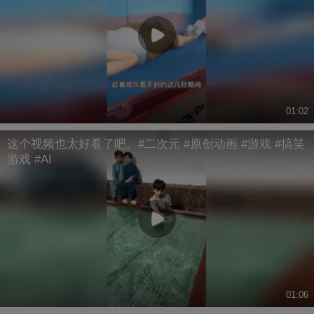
01:02
这个视频也太好看了吧。#二次元 #原创动画 #游戏 #搞笑
游戏 #AI
01:06